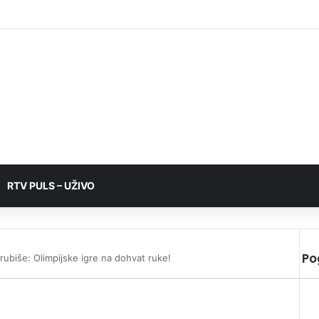
RTV PULS – UŽIVO
Po
Grubiše: Olimpijske igre na dohvat ruke!
C
l
o