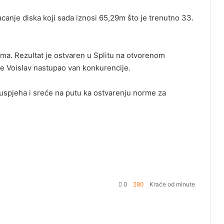
bacanje diska koji sada iznosi 65,29m što je trenutno 33.
cama. Rezultat je ostvaren u Splitu na otvorenom
 je Voislav nastupao van konkurencije.
spjeha i sreće na putu ka ostvarenju norme za
0
280
Kraće od minute