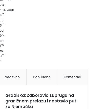
68%
2.84 km/h
℃
4
ub
℃
6
ed
℃
9
on
℃
1
to
℃
9
ri
Nedavno
Popularno
Komentari
Gradiška: Zaboravio suprugu na
graničnom prelazu i nastavio put
za Njemačku