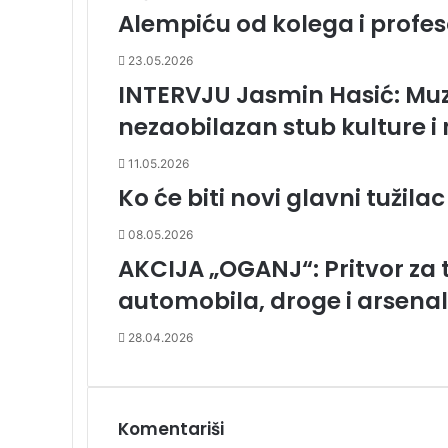
i
Alempiću od kolega i profe
l
a
23.05.2026
INTERVJU Jasmin Hasić: Muz
nezaobilazan stub kulture i
11.05.2026
Ko će biti novi glavni tužilac
08.05.2026
AKCIJA „OGANJ“: Pritvor za 
automobila, droge i arsenal
28.04.2026
Komentariši