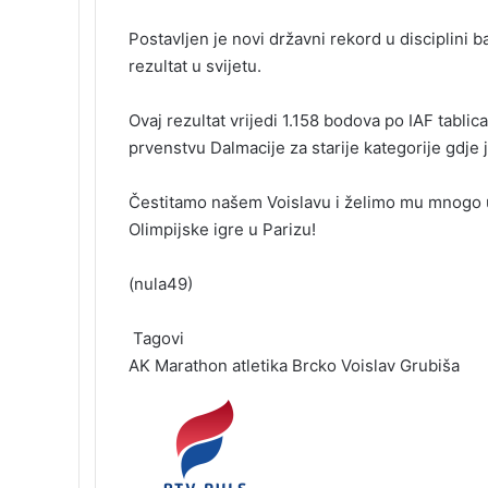
o
d
r
r
t
a
l
t
Postavljen je novi državni rekord u disciplini 
o
I
e
k
a
rezultat u svijetu.
k
n
s
t
s
t
e
s
n
Ovaj rezultat vrijedi 1.158 bodova po IAF tabli
i
prvenstvu Dalmacije za starije kategorije gdje
k
i
Čestitamo našem Voislavu i želimo mu mnogo u
Olimpijske igre u Parizu!
(nula49)
Tagovi
AK Marathon
atletika
Brcko
Voislav Grubiša
S
e
n
d