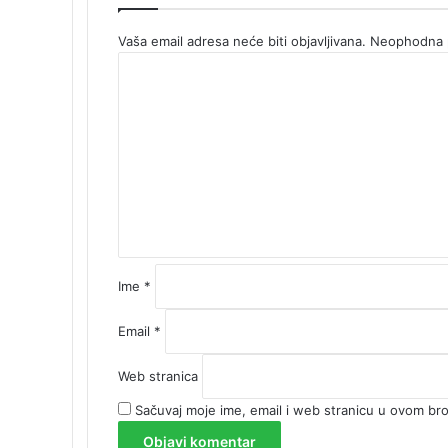
Vaša email adresa neće biti objavljivana.
Neophodna p
K
o
m
e
n
t
a
r
*
Ime
*
Email
*
Web stranica
Sačuvaj moje ime, email i web stranicu u ovom b