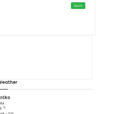
Sport
00:00
Weather
Brčko
iša
℃
25
4º - 22º