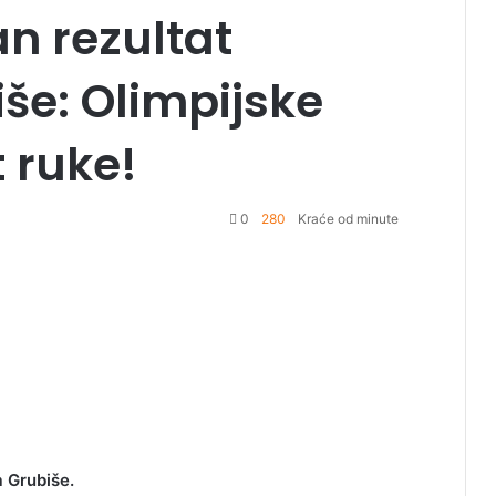
s
an rezultat
e
še: Olimpijske
 ruke!
0
280
Kraće od minute
a Grubiše.