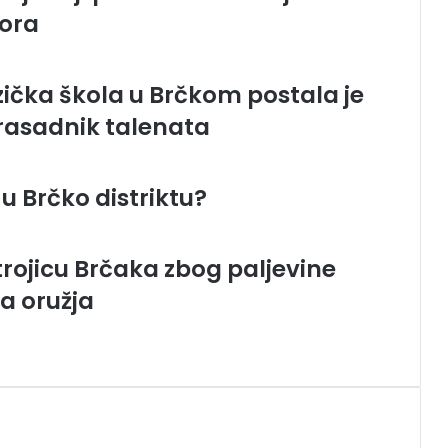
sora
ička škola u Brčkom postala je
 rasadnik talenata
 u Brčko distriktu?
trojicu Brčaka zbog paljevine
a oružja