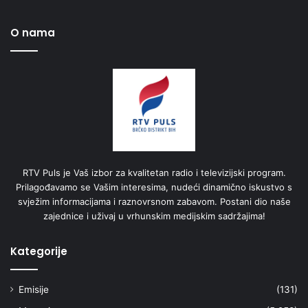
O nama
RTV Puls je Vaš izbor za kvalitetan radio i televizijski program.
Prilagođavamo se Vašim interesima, nudeći dinamično iskustvo s
svježim informacijama i raznovrsnom zabavom. Postani dio naše
zajednice i uživaj u vrhunskim medijskim sadržajima!
Kategorije
Emisije
(131)