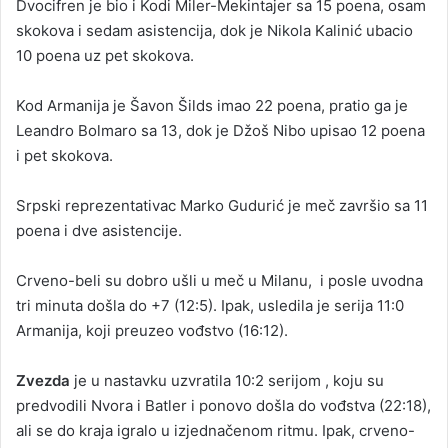
Dvocifren je bio i Kodi Miler-Mekintajer sa 15 poena, osam
skokova i sedam asistencija, dok je Nikola Kalinić ubacio
10 poena uz pet skokova.
Kod Armanija je Šavon Šilds imao 22 poena, pratio ga je
Leandro Bolmaro sa 13, dok je Džoš Nibo upisao 12 poena
i pet skokova.
Srpski reprezentativac Marko Gudurić je meč završio sa 11
poena i dve asistencije.
Crveno-beli su dobro ušli u meč u Milanu, i posle uvodna
tri minuta došla do +7 (12:5). Ipak, usledila je serija 11:0
Armanija, koji preuzeo vođstvo (16:12).
Zvezda
je u nastavku uzvratila 10:2 serijom , koju su
predvodili Nvora i Batler i ponovo došla do vođstva (22:18),
ali se do kraja igralo u izjednačenom ritmu. Ipak, crveno-