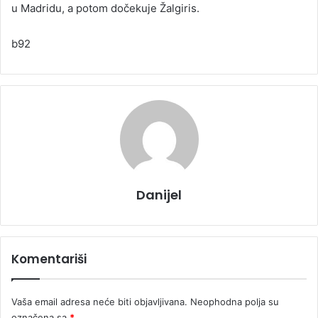
u Madridu, a potom dočekuje Žalgiris.
b92
Danijel
Komentariši
Vaša email adresa neće biti objavljivana.
Neophodna polja su
označena sa
*