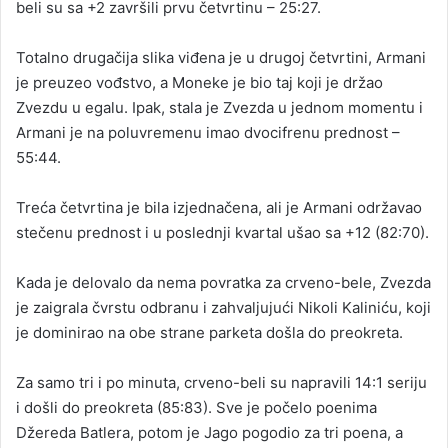
beli su sa +2 završili prvu četvrtinu – 25:27.
Totalno drugačija slika viđena je u drugoj četvrtini, Armani
je preuzeo vođstvo, a Moneke je bio taj koji je držao
Zvezdu u egalu. Ipak, stala je Zvezda u jednom momentu i
Armani je na poluvremenu imao dvocifrenu prednost –
55:44.
Treća četvrtina je bila izjednačena, ali je Armani održavao
stečenu prednost i u poslednji kvartal ušao sa +12 (82:70).
Kada je delovalo da nema povratka za crveno-bele, Zvezda
je zaigrala čvrstu odbranu i zahvaljujući Nikoli Kaliniću, koji
je dominirao na obe strane parketa došla do preokreta.
Za samo tri i po minuta, crveno-beli su napravili 14:1 seriju
i došli do preokreta (85:83). Sve je počelo poenima
Džereda Batlera, potom je Jago pogodio za tri poena, a