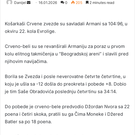
Danijel
S
16.01.2026
0
205
2 minutes read
e
n
Košarkaši Crvene zvezde su savladali Armani sa 104:96, u
d
okviru 22. kola Evrolige.
a
n
Crveno-beli su se revanširali Armaniju za poraz u prvom
e
kolu elitnog takmičenja u “Beogradskoj areni” i slavili pred
m
a
njihovim navijačima.
i
l
Borila se Zvezda i posle neverovatne četvrte četvrtine, u
koju je ušla sa -12 došla do preokreta i pobede +8. Dobio
je tim Saše Obradovića poslednju četvrtinu sa 34:14.
Do pobede je crveno-bele predvodio Džordan Nvora sa 22
poena i četiri skoka, pratili su ga Čima Moneke i Džered
Batler sa po 18 poena.