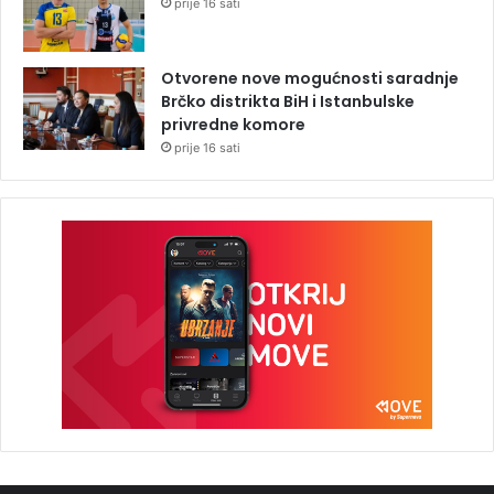
prije 16 sati
Otvorene nove mogućnosti saradnje
Brčko distrikta BiH i Istanbulske
privredne komore
prije 16 sati