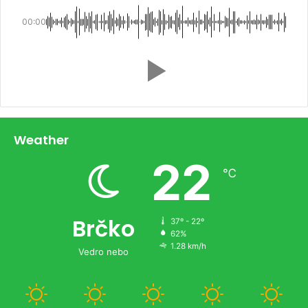
00:00
Weather
22
℃
Brčko
37º - 22º
62%
1.28 km/h
Vedro nebo