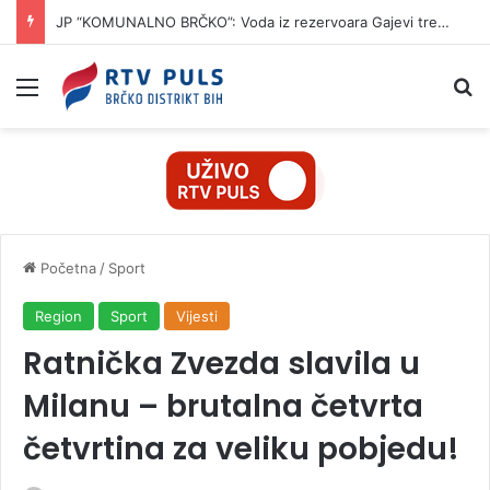
JP “KOMUNALNO BRČKO”: Voda iz rezervoara Gajevi trenutno nije za piće
Izbornik
Pr
Početna
/
Sport
Region
Sport
Vijesti
Ratnička Zvezda slavila u
Milanu – brutalna četvrta
četvrtina za veliku pobjedu!