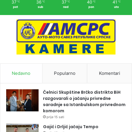
37
36
37
40
41
℃
℃
℃
℃
℃
pet
sub
ned
pon
uto
Nedavno
Popularno
Komentari
Čelnici Skupštine Brčko distrikta BiH
razgovarali o jačanju privredne
saradnje sa Istanbulskom privrednom
komorom
prije 15 sati
Gajić i Drljić jačaju Tempo