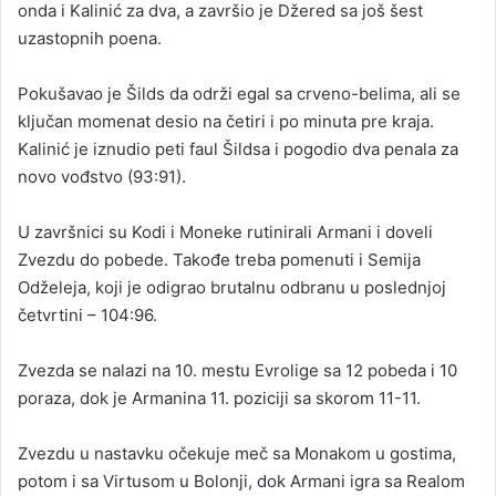
onda i Kalinić za dva, a završio je Džered sa još šest
uzastopnih poena.
Pokušavao je Šilds da održi egal sa crveno-belima, ali se
ključan momenat desio na četiri i po minuta pre kraja.
Kalinić je iznudio peti faul Šildsa i pogodio dva penala za
novo vođstvo (93:91).
U završnici su Kodi i Moneke rutinirali Armani i doveli
Zvezdu do pobede. Takođe treba pomenuti i Semija
Odželeja, koji je odigrao brutalnu odbranu u poslednjoj
četvrtini – 104:96.
Zvezda se nalazi na 10. mestu Evrolige sa 12 pobeda i 10
poraza, dok je Armanina 11. poziciji sa skorom 11-11.
Zvezdu u nastavku očekuje meč sa Monakom u gostima,
potom i sa Virtusom u Bolonji, dok Armani igra sa Realom