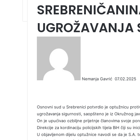
SREBRENIČANIN
UGROŽAVANJA 
S
e
n
d
a
n
Nemanja Gavrić
07.02.2025
e
F
X
L
T
P
R
V
O
P
m
a
i
u
i
e
K
d
o
a
c
n
m
n
d
o
n
c
i
e
k
b
t
d
n
o
k
l
Osnovni sud u Srebrenici potvrdio je optužnicu protiv m
b
e
l
e
i
t
k
e
ugrožavanja sigurnosti, saopšteno je iz Okružnog javno
o
d
r
r
t
a
l
t
On je upućivao ozbiljne prijetnje članovima svoje porodi
o
I
e
k
a
Direkcije za kordinaciju policijskih tijela BiH čiji su inici
k
n
s
t
s
U objavljenom dijelu optužnice navodi se da je S.A. 
t
e
s