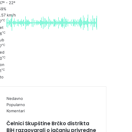
7º - 22º
59%
1.57 km/h
℃
7
et
℃
6
ub
℃
7
ed
℃
0
on
℃
1
to
Nedavno
Popularno
Komentari
Čelnici Skupštine Brčko distrikta
BiH razgovarali o jačanju privredne