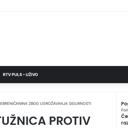
RTV PULS – UŽIVO
Po
REBRENIČANINA ZBOG UGROŽAVANJA SIGURNOSTI
C
Poli
UŽNICA PROTIV
Če
l
ra
o