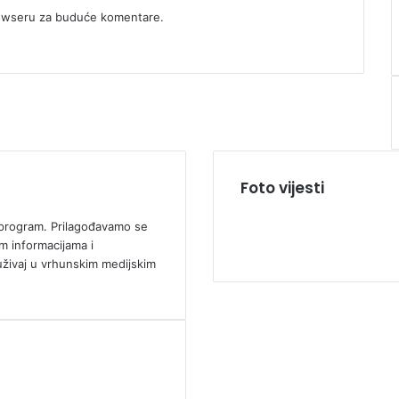
rowseru za buduće komentare.
Foto vijesti
ki program. Prilagođavamo se
m informacijama i
uživaj u vrhunskim medijskim