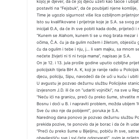
kojoj je djever, da će joj djecu uzeti kao taoce i ubija
n
postaviti na “Fejsbuk”, da će poubijati njene komšije,
i
Time je ugozio sigurnost više lica ozbiljnom prijetnjom 
k
Isto su kvalifikovane i prijetnje koje je S.A. sa svog pr
i
inicijali Đ.A, da će ih sve pobiti kada dođe, prijeteći i
“Kunem se Alahom, kunem ti se u mog brata mezar i u
očima, Č.A. ću ja da gulim nožem i žiletom, objesiću 
ću da ogulim i tebe i nju, j… li vam majku, sa mnom se i
nećete živjeti ni ti ni tvoja mama”, napisao je S.A.
On je 12. i 13. jula prošle godine uputio ozbiljne prij
policijskih tijela BiH A. K, koji je ranije radio u Polic
djecu, policiju, Sipu, navodeći da će ući u kuću i ubi
U avgustu je pozvao dežurnu službu Policijske stanice
izvjesnom J.D. ili će on “udariti vojnički”, na sve u Re
“Neću ići na granicu, preći ću preko šume, shvatite
Bosnu i doći u B. i napraviti problem, možda ubijem 10 l
Sve ću oko nje da pobijem!”, poruka je S.A.
Narednog dana ponovo je pozvao dežurnu službu Polici
prekida pozive, te ponovio da je borac i da će ih udari
“Preći ću preko šume u Bijeljinu, pobiću ih sve, satrać
obavijestiću sve i svi ćete odgovarati”, ovim je prije