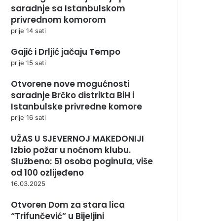
saradnje sa Istanbulskom
privrednom komorom
prije 14 sati
Gajić i Drljić jačaju Tempo
prije 15 sati
Otvorene nove mogućnosti
saradnje Brčko distrikta BiH i
Istanbulske privredne komore
prije 16 sati
UŽAS U SJEVERNOJ MAKEDONIJI
Izbio požar u noćnom klubu.
Službeno: 51 osoba poginula, više
od 100 ozlijeđeno
16.03.2025
Otvoren Dom za stara lica
“Trifunčević” u Bijeljini