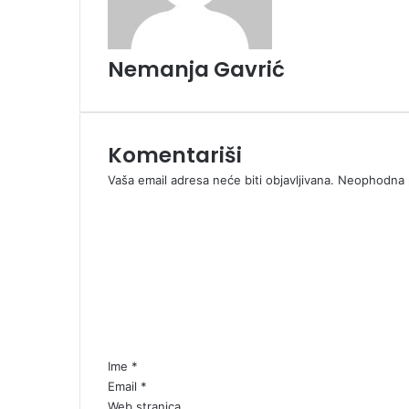
i
i
t
k
e
i
m
Nemanja Gavrić
E
m
a
i
l
Komentariši
a
Vaša email adresa neće biti objavljivana.
Neophodna p
K
o
m
e
n
t
a
r
*
Ime
*
Email
*
Web stranica