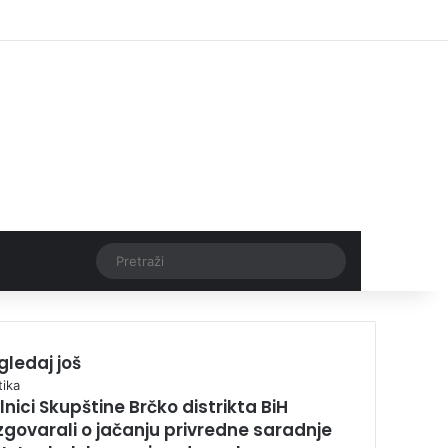
Facebook
X
Pinterest
YouTube
Instagram
TikTok
Log In
Threads
Pretraži
gledaj još
tika
lnici Skupštine Brčko distrikta BiH
zgovarali o jačanju privredne saradnje