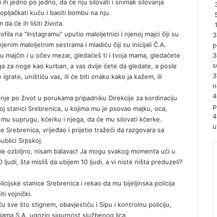
ti ih jedno po jedno, da će nju silovati i snimak silovanja
3
 opljačkati kuću i baciti bombu na nju.
da će ih lišiti života.
ofila na “Instagramu” uputio maloljetnici i njenoj majci čiji su
3
 njenim maloljetnim sestrama i mladiću čiji su inicijali Č.A.
p
 majčin i u očev mezar, gledaćeš ti i tvoja mama, gledaćete
3
s
ga za noge kao kurban, a vas dvije ćete da gledate, a posle
3
grate, uništiću vas, ili će biti onako kako ja kažem, ili
n
4
etnje po život u porukama pripadniku Direkcije za kordinaciju
p
ijskoj stanici Srebrenica, u kojima mu je psovao majku, oca,
4
ti mu suprugu, kćerku i njega, da će mu silovati kćerke.
u
 Srebrenica, vrijeđao i prijetio tražeći da razgovara sa
publici Srpskoj.
 me ozbiljno, nisam balavac! Ja mogu svakog momenta ući u
judi, šta misliš da ubijem 10 ljudi, a vi niste ništa preduzeli?
jske stanice Srebrenica i rekao da mu bijeljinska policija
ti vojnički.
u sve što stignem, obavjestiću i Sipu i kontrolnu policiju,
tnjama S.A. ugozio sigurnost službenog lica.