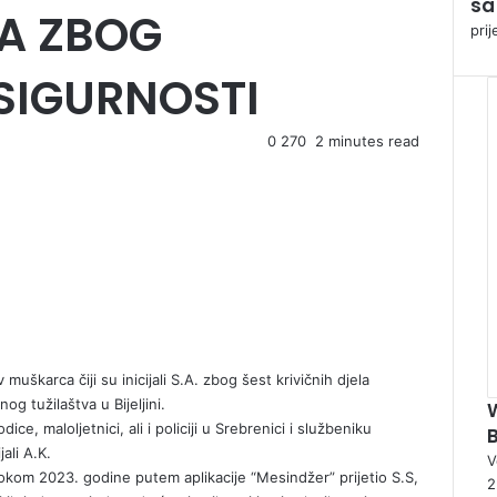
s
sa
A ZBOG
e
prij
SIGURNOSTI
0
270
2 minutes read
uškarca čiji su inicijali S.A. zbog šest krivičnih djela
g tužilaštva u Bijeljini.
ce, maloljetnici, ali i policiji u Srebrenici i službeniku
jali A.K.
V
tokom 2023. godine putem aplikacije “Mesindžer” prijetio S.S,