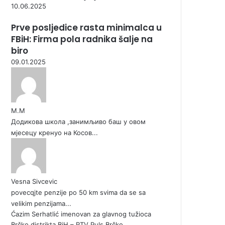
10.06.2025
Prve posljedice rasta minimalca u
FBiH: Firma pola radnika šalje na
biro
09.01.2025
М.М
Додикова школа ,занимљиво баш у овом
мјесецу кренуо на Косов...
Vesna Sivcevic
povecqjte penzije po 50 km svima da se sa
velikim penzijama...
Ćazim Serhatlić imenovan za glavnog tužioca
Brčko distrikta BiH – RTV Puls Brčko