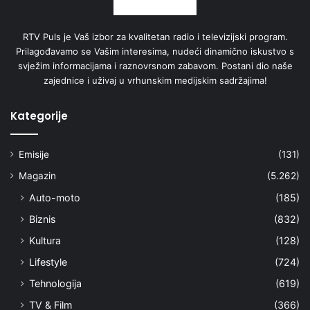
RTV Puls je Vaš izbor za kvalitetan radio i televizijski program.
Prilagođavamo se Vašim interesima, nudeći dinamično iskustvo s
svježim informacijama i raznovrsnom zabavom. Postani dio naše
zajednice i uživaj u vrhunskim medijskim sadržajima!
Kategorije
Emisije
(131)
Magazin
(5.262)
Auto-moto
(185)
Biznis
(832)
Kultura
(128)
Lifestyle
(724)
Tehnologija
(619)
TV & Film
(366)