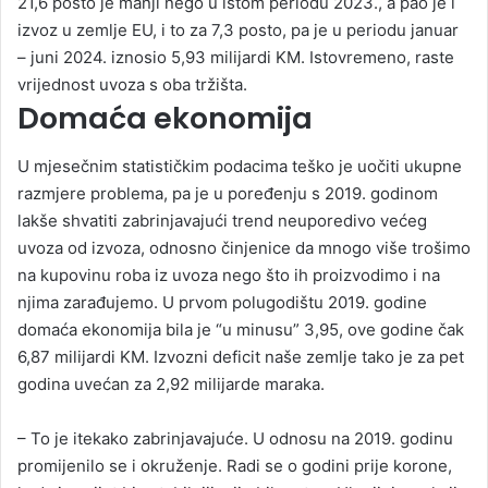
21,6 posto je manji nego u istom periodu 2023., a pao je i
izvoz u zemlje EU, i to za 7,3 posto, pa je u periodu januar
– juni 2024. iznosio 5,93 milijardi KM. Istovremeno, raste
vrijednost uvoza s oba tržišta.
Domaća ekonomija
U mjesečnim statističkim podacima teško je uočiti ukupne
razmjere problema, pa je u poređenju s 2019. godinom
lakše shvatiti zabrinjavajući trend neuporedivo većeg
uvoza od izvoza, odnosno činjenice da mnogo više trošimo
na kupovinu roba iz uvoza nego što ih proizvodimo i na
njima zarađujemo. U prvom polugodištu 2019. godine
domaća ekonomija bila je “u minusu” 3,95, ove godine čak
6,87 milijardi KM. Izvozni deficit naše zemlje tako je za pet
godina uvećan za 2,92 milijarde maraka.
– To je itekako zabrinjavajuće. U odnosu na 2019. godinu
promijenilo se i okruženje. Radi se o godini prije korone,