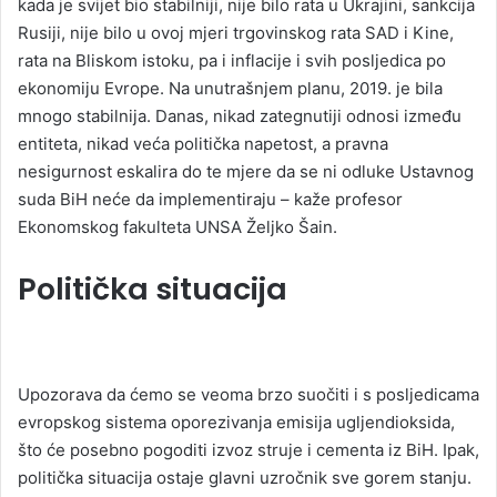
kada je svijet bio stabilniji, nije bilo rata u Ukrajini, sankcija
Rusiji, nije bilo u ovoj mjeri trgovinskog rata SAD i Kine,
rata na Bliskom istoku, pa i inflacije i svih posljedica po
ekonomiju Evrope. Na unutrašnjem planu, 2019. je bila
mnogo stabilnija. Danas, nikad zategnutiji odnosi između
entiteta, nikad veća politička napetost, a pravna
nesigurnost eskalira do te mjere da se ni odluke Ustavnog
suda BiH neće da implementiraju – kaže profesor
Ekonomskog fakulteta UNSA Željko Šain.
Politička situacija
Upozorava da ćemo se veoma brzo suočiti i s posljedicama
evropskog sistema oporezivanja emisija ugljendioksida,
što će posebno pogoditi izvoz struje i cementa iz BiH. Ipak,
politička situacija ostaje glavni uzročnik sve gorem stanju.