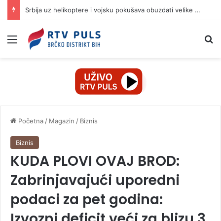
Srbija uz helikoptere i vojsku pokušava obuzdati velike požare u zemlji: Aktivno devet požarišta
Izbornik
Pr
Početna
/
Magazin
/
Biznis
Biznis
KUDA PLOVI OVAJ BROD:
Zabrinjavajući uporedni
podaci za pet godina:
Izvozni deficit veći za blizu 3