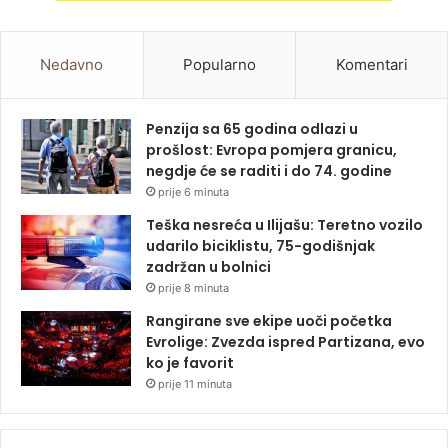
Nedavno
Popularno
Komentari
Penzija sa 65 godina odlazi u
prošlost: Evropa pomjera granicu,
negdje će se raditi i do 74. godine
prije 6 minuta
Teška nesreća u Ilijašu: Teretno vozilo
udarilo biciklistu, 75-godišnjak
zadržan u bolnici
prije 8 minuta
Rangirane sve ekipe uoči početka
Evrolige: Zvezda ispred Partizana, evo
ko je favorit
prije 11 minuta