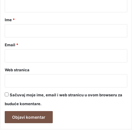
t
a
r
Ime
*
*
Email
*
Web stranica
Sačuvaj moje ime, email i web stranicu u ovom browseru za
buduće komentare.