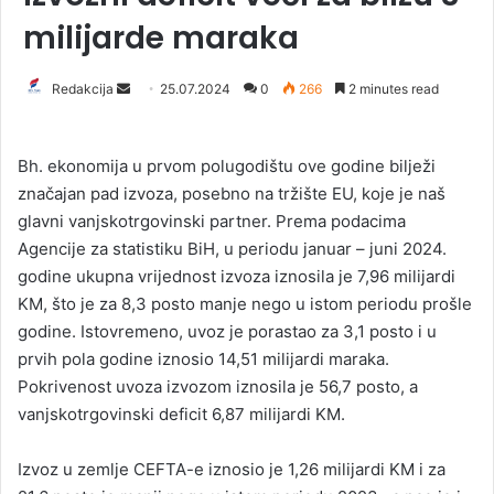
milijarde maraka
Redakcija
S
25.07.2024
0
266
2 minutes read
e
n
Bh. ekonomija u prvom polugodištu ove godine bilježi
d
značajan pad izvoza, posebno na tržište EU, koje je naš
a
glavni vanjskotrgovinski partner. Prema podacima
n
Agencije za statistiku BiH, u periodu januar – juni 2024.
e
godine ukupna vrijednost izvoza iznosila je 7,96 milijardi
m
a
KM, što je za 8,3 posto manje nego u istom periodu prošle
i
godine. Istovremeno, uvoz je porastao za 3,1 posto i u
l
prvih pola godine iznosio 14,51 milijardi maraka.
Pokrivenost uvoza izvozom iznosila je 56,7 posto, a
vanjskotrgovinski deficit 6,87 milijardi KM.
Izvoz u zemlje CEFTA-e iznosio je 1,26 milijardi KM i za