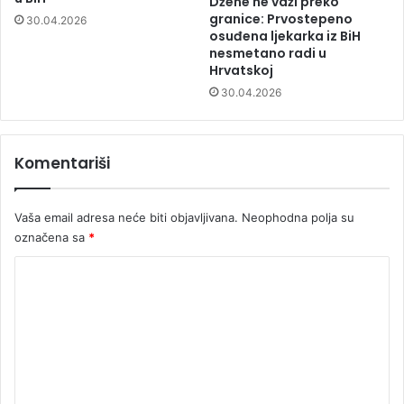
Džene ne važi preko
granice: Prvostepeno
30.04.2026
osuđena ljekarka iz BiH
nesmetano radi u
Hrvatskoj
30.04.2026
Komentariši
Vaša email adresa neće biti objavljivana.
Neophodna polja su
označena sa
*
K
o
m
e
n