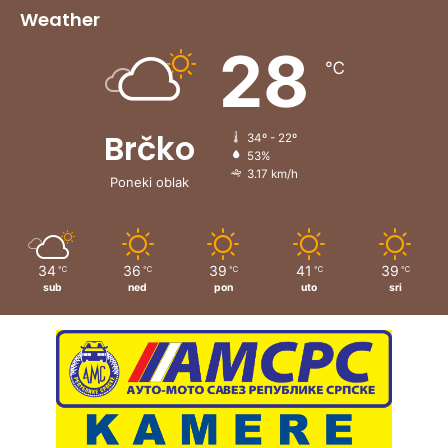
Weather
28
℃
Brčko
34º - 22º
53%
3.17 km/h
Poneki oblak
34
36
39
41
39
℃
℃
℃
℃
℃
sub
ned
pon
uto
sri