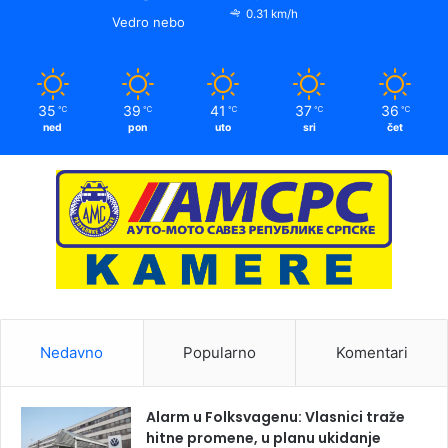
0.31 km/h
Vedro nebo
35
39
41
37
36
℃
℃
℃
℃
℃
ned
pon
uto
sri
čet
Nedavno
Popularno
Komentari
Alarm u Folksvagenu: Vlasnici traže
hitne promene, u planu ukidanje