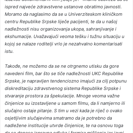
ispred najveće zdravstvene ustanove obratimo javnosti.
Moramo da naglasimo da se u Univerziteskom kliničkom
centru Republike Srpske liječe pacijenti, te da u našoj
nadležnosti nisu organizovanja ukopa, sahranjivanje i
ekshumacije. Uvažavajući veoma tešku i tužnu situaciju u
kojoj se nalaze roditelji vrlo je nezahvalno komentarisati
istu.
Takođe, ne možemo da se ne otrgnemo utisku da gore
navedeni film, bar što se tiče nadležnosti UKC Republike
Srpske, je napravljen tendenciozno imajući za cilj potpunu
diskreditaciju zdravstvenog sistema Republike Srpske i
stvaranje prostora za špekulacije. Mnoge veoma važne
činjenice su izostavljene u samom filmu, da li namjerno ili
slučajno ostaje pitanje. S tim u vezi kada je riječ o ovako
osjetljivim slučajevima smatramo da je potrebno da
nadležene institucije utvrde činjenice, te na osnovu toga
da se donese ispravna odluka i formira mišljenje jer javni