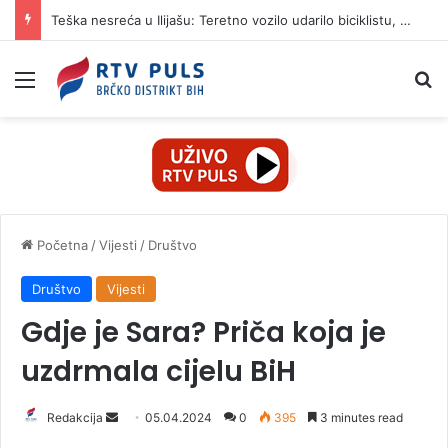
Teška nesreća u Ilijašu: Teretno vozilo udarilo biciklistu, 75-godišnjak zadržan u bolnici
Izbornik
Pr
Početna
/
Vijesti
/
Društvo
Društvo
Vijesti
Gdje je Sara? Priča koja je
uzdrmala cijelu BiH
Redakcija
S
05.04.2024
0
395
3 minutes read
e