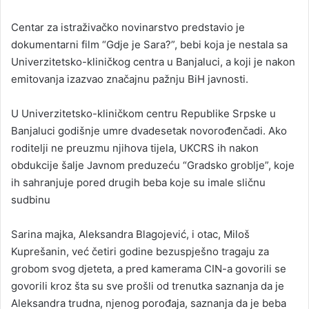
n
Centar za istraživačko novinarstvo predstavio je
d
dokumentarni film “Gdje je Sara?”, bebi koja je nestala sa
a
Univerzitetsko-kliničkog centra u Banjaluci, a koji je nakon
n
emitovanja izazvao značajnu pažnju BiH javnosti.
e
m
a
U Univerzitetsko-kliničkom centru Republike Srpske u
i
Banjaluci godišnje umre dvadesetak novorođenčadi. Ako
l
roditelji ne preuzmu njihova tijela, UKCRS ih nakon
obdukcije šalje Javnom preduzeću “Gradsko groblje”, koje
ih sahranjuje pored drugih beba koje su imale sličnu
sudbinu
Sarina majka, Aleksandra Blagojević, i otac, Miloš
Kuprešanin, već četiri godine bezuspješno tragaju za
grobom svog djeteta, a pred kamerama CIN-a govorili se
govorili kroz šta su sve prošli od trenutka saznanja da je
Aleksandra trudna, njenog porođaja, saznanja da je beba