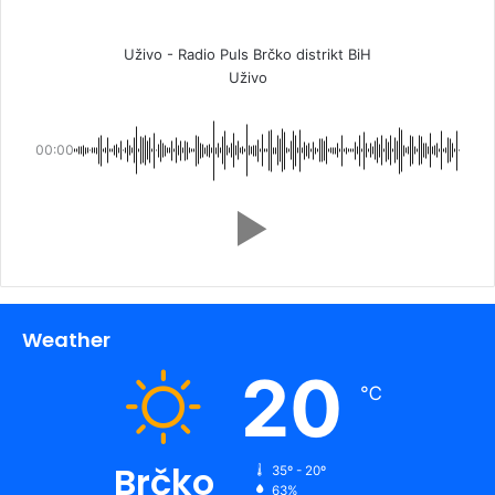
Uživo - Radio Puls Brčko distrikt BiH
Uživo
00:00
Weather
20
℃
Brčko
35º - 20º
63%