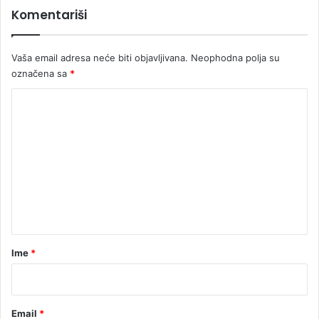
Komentariši
Vaša email adresa neće biti objavljivana.
Neophodna polja su
označena sa
*
K
o
m
e
n
t
a
r
Ime
*
*
Email
*