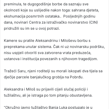
preminula, te dugogodišnje borbe da saznaju sve
okolnosti koje su uslijedile nakon toga: sahrana djeteta,
ekshumacija posmrtnih ostataka.. Posljednjih godinu
dana, novinari Centra za istraživačko novinarstvo (CIN)
pridružili su im se u ovoj potrazi.
Kamere su pratile Aleksandrinu i Miloševu borbu s
preprekama unutar sistema. Čak ni uz novinarsku podršku,
nisu uspjeli otvoriti sva zatvorena vrata preduzeća,
ustanova i institucija povezanih s njihovom tragedijom.
Tražeći Saru, njeni roditelji su morali iskopati dva tijela sa
dječije parcele banjalučkog groblja na Pobrđu.
Aleksandra i Miloš su prijavili cijeli slučaj policiji i
tužilaštvu, ali je istraga po tom pitanju obustavljena.
“Okružno javno tužilaštvo Banja Luka postupalo je u