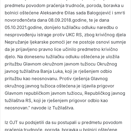
predmetu povodom praćenja trudnoće, poroda, boravka u
bolnici oštećene Aleksandre Đilas sada Balogojević i smrti
novorođenčeta dana 08.09.2018.godine, te je dana
05.10.2021.godine, donijelo tužilačku odluku naredbu o
nesprovođenju istrage protiv UKC RS, zbog krivičnog djela
Nepružanje ljekarske pomoći jer ne postoje osnovi sumnje
da je prijavljeno pravno lice učinilo predmetno krivično
djelo. Na donesenu tužilačku odluku oštećena je uložila
pritužbu Glavnom okružnom javnom tužiocu Okružnog
javnog tužilaštva Banja Luka, koji je rješenjem odbio
pritužbu kao neosnovanu. Protiv rješenja Glavnog
okružnog javnog tužioca oštećena je izjavila prigovor
Glavnom republičkom javnom tužiocu, Republičkog javnog
tužilaštva RS, koji je rješenjem prigovor odbio kao
neosnovan.” navode iz Tužilaštva.
Iz OJT su podsjetili da su postupali u predmetu povodom
praćenja trudnoće, poroda, boravka u bolnici oštećene