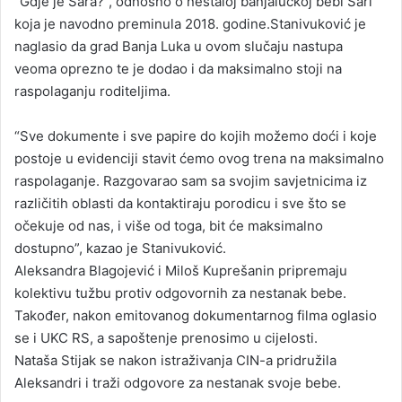
“Gdje je Sara?”, odnosno o nestaloj banjalučkoj bebi Sari
koja je navodno preminula 2018. godine.Stanivuković je
naglasio da grad Banja Luka u ovom slučaju nastupa
veoma oprezno te je dodao i da maksimalno stoji na
raspolaganju roditeljima.
“Sve dokumente i sve papire do kojih možemo doći i koje
postoje u evidenciji stavit ćemo ovog trena na maksimalno
raspolaganje. Razgovarao sam sa svojim savjetnicima iz
različitih oblasti da kontaktiraju porodicu i sve što se
očekuje od nas, i više od toga, bit će maksimalno
dostupno”, kazao je Stanivuković.
Aleksandra Blagojević i Miloš Kuprešanin pripremaju
kolektivu tužbu protiv odgovornih za nestanak bebe.
Također, nakon emitovanog dokumentarnog filma oglasio
se i UKC RS, a sapoštenje prenosimo u cijelosti.
Nataša Stijak se nakon istraživanja CIN-a pridružila
Aleksandri i traži odgovore za nestanak svoje bebe.