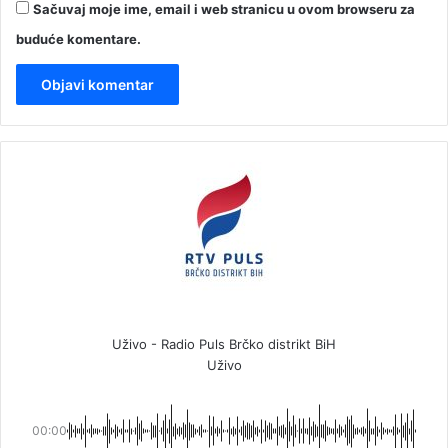
Sačuvaj moje ime, email i web stranicu u ovom browseru za
buduće komentare.
Uživo - Radio Puls Brčko distrikt BiH
Uživo
00:00