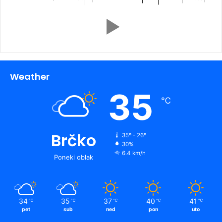
Weather
35
℃
Brčko
35º - 26º
30%
6.4 km/h
Poneki oblak
34
35
37
40
41
℃
℃
℃
℃
℃
pet
sub
ned
pon
uto