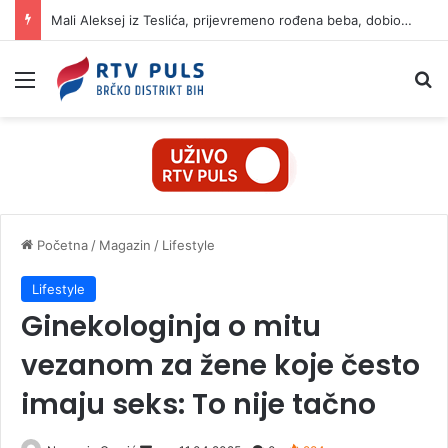
Mali Aleksej iz Teslića, prijevremeno rođena beba, dobio životnu bitku na UKC-u Srpske
Izbornik
Pr
Početna
/
Magazin
/
Lifestyle
Lifestyle
Ginekologinja o mitu
vezanom za žene koje često
imaju seks: To nije tačno