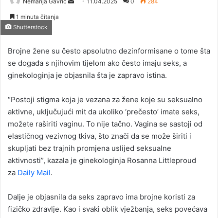
Nemanja Gavrić
S
11.04.2025
0
284
e
1 minuta čitanja
n
Shutterstock
d
a
Brojne žene su često apsolutno dezinformisane o tome šta
n
se događa s njihovim tijelom ako često imaju seks, a
e
ginekologinja je objasnila šta je zapravo istina.
m
a
“Postoji stigma koja je vezana za žene koje su seksualno
i
aktivne, uključujući mit da ukoliko ‘prečesto’ imate seks,
l
možete raširiti vaginu. To nije tačno. Vagina se sastoji od
elastičnog vezivnog tkiva, što znači da se može širiti i
skupljati bez trajnih promjena uslijed seksualne
aktivnosti”, kazala je ginekologinja Rosanna Littleproud
za
Daily Mail
.
Dalje je objasnila da seks zapravo ima brojne koristi za
fizičko zdravlje. Kao i svaki oblik vježbanja, seks povećava