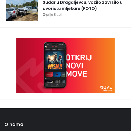
Sudar u Dragaljevcu, vozilo završilo u
dvorištu mljekare (FOTO)
prije 5 sati
O nama