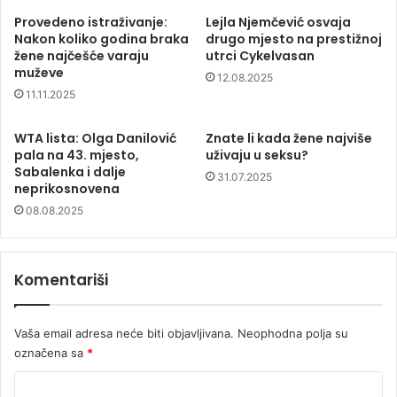
Provedeno istraživanje:
Lejla Njemčević osvaja
Nakon koliko godina braka
drugo mjesto na prestižnoj
žene najčešće varaju
utrci Cykelvasan
muževe
12.08.2025
11.11.2025
WTA lista: Olga Danilović
Znate li kada žene najviše
pala na 43. mjesto,
uživaju u seksu?
Sabalenka i dalje
31.07.2025
neprikosnovena
08.08.2025
Komentariši
Vaša email adresa neće biti objavljivana.
Neophodna polja su
označena sa
*
K