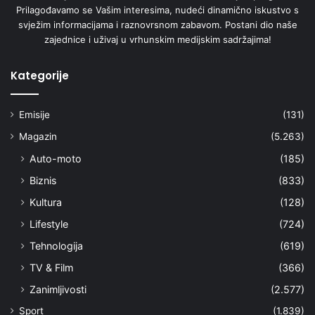
Prilagođavamo se Vašim interesima, nudeći dinamično iskustvo s
svježim informacijama i raznovrsnom zabavom. Postani dio naše
zajednice i uživaj u vrhunskim medijskim sadržajima!
Kategorije
Emisije
(131)
Magazin
(5.263)
Auto-moto
(185)
Biznis
(833)
Kultura
(128)
Lifestyle
(724)
Tehnologija
(619)
TV & Film
(366)
Zanimljivosti
(2.577)
Sport
(1.839)