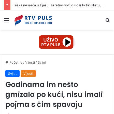
Teška nesreća u Ilijašu: Teretno vozilo udarilo biciklistu, 75-godišnjak zadržan u bolnici
Izbornik
Pr
Početna
/
Vijesti
/
Svijet
Svijet
Vijesti
Godinama im nešto
gmizalo po kući, nisu imali
pojma s čim spavaju