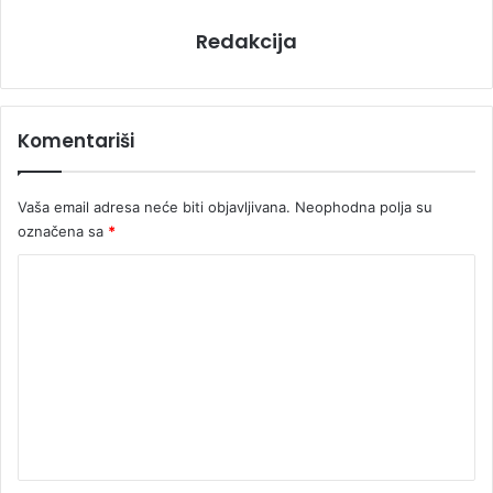
Redakcija
Komentariši
Vaša email adresa neće biti objavljivana.
Neophodna polja su
označena sa
*
K
o
m
e
n
t
a