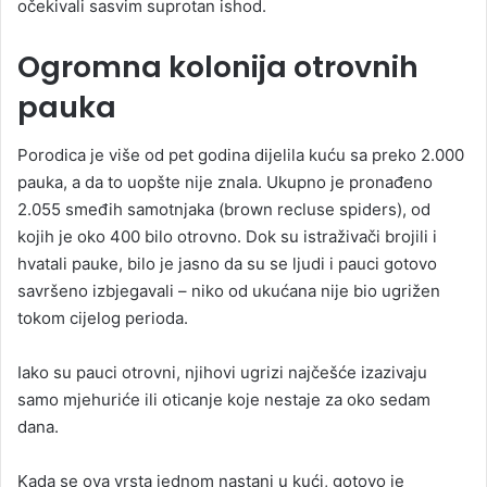
očekivali sasvim suprotan ishod.
Ogromna kolonija otrovnih
pauka
Porodica je više od pet godina dijelila kuću sa preko 2.000
pauka, a da to uopšte nije znala. Ukupno je pronađeno
2.055 smeđih samotnjaka (brown recluse spiders), od
kojih je oko 400 bilo otrovno. Dok su istraživači brojili i
hvatali pauke, bilo je jasno da su se ljudi i pauci gotovo
savršeno izbjegavali – niko od ukućana nije bio ugrižen
tokom cijelog perioda.
Iako su pauci otrovni, njihovi ugrizi najčešće izazivaju
samo mjehuriće ili oticanje koje nestaje za oko sedam
dana.
Kada se ova vrsta jednom nastani u kući, gotovo je