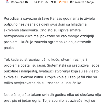
Redakcija
S
14.11.2025
0
209
1 minuta čitanja
e
n
Porodica iz savezne države Kansas godinama je živjela
d
potpuno nesvjesna da dijeli svoj dom sa hiljadama
a
skrivenih stanovnika. Ono što su isprva smatrali
n
bezopasnim kukcima, pokazalo se kao mnogo ozbiljniji
e
problem – kuću je zauzela ogromna kolonija otrovnih
m
a
pauka.
i
l
Tek kada su stručnjaci ušli u kuću, stvarni razmjeri
problema postali su jasni. Sistematski su pretraživali sobe,
pukotine i namještaj, hvatajući stvorenja koja su se vješto
skrivala u svakom kutku. Brojke koje su zabilježili bile su
toliko nevjerovatne da su iznenadile i naučnike.
Neobično je što tokom svih tih godina niko od ukućana nije
pretrpio ni jedan ugriz. To je zbunilo istraživače, koji su