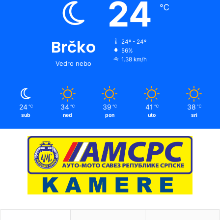
24
℃
Brčko
24º - 24º
56%
1.38 km/h
Vedro nebo
24
34
39
41
38
℃
℃
℃
℃
℃
sub
ned
pon
uto
sri