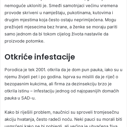
nemoguće ukloniti je. Smeđi samotnjaci većinu vremena
provode skriveni u namještaju, pukotinama, kutovima i
drugim mjestima koja često ostaju neprimijećena. Mogu
preživjeti mjesecima bez hrane, a ženke se moraju pariti
samo jednom da bi tokom cijelog života nastavile da
proizvode potomke.
Otkriće infestacije
Porodica je tek 2001. otkrila da je dom pun pauka, iako su u
njemu živjeli pet i po godina. Isprva su mislili da je riječ o
bezopasnim kukcima, ali firma za dezinsekciju brzo je
otkrila istinu – infestaciju jednog od najopasnijih domaćih
pauka u SAD-u.
Kako bi riješili problem, naučnici su sproveli tromjesečnu
akciju hvatanja, često radeći noću. Neki pauci su morali biti
usmrćeni kako ne bi pobjegli, ali većina je uhvaćena živa.