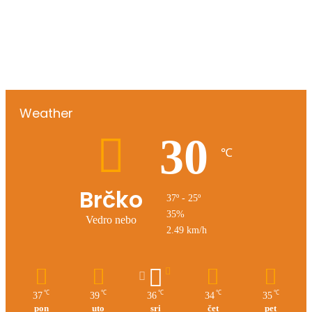
00:00
Weather
30
℃
Brčko
37º - 25º
35%
Vedro nebo
2.49 km/h
℃
℃
℃
℃
℃
37
39
36
34
35
pon
uto
sri
čet
pet