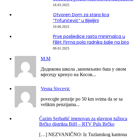
16.03.2025
Otvoren Dom za stara lica
“Trifunčević” u Bijeljini
10.06.2025
Prve posljedice rasta minimalca u
FBiH: Firma pola radnika šalje na biro
09.01.2025
М.М
Додикова школа ,занимљиво баш у овом
мјесецу кренуо на Косов...
Vesna Sivcevic
povecqjte penzije po 50 km svima da se sa
velikim penzijama...
Ćazim Serhatlić imenovan za glavnog tužioca
Brčko distrikta BiH – RTV Puls Brčko
[…] NEZVANIČNO: Iz Tuzlanskog kantona