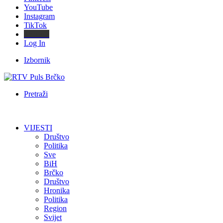
YouTube
Instagram
TikTok
Threads
Log In
Izbornik
Pretraži
VIJESTI
Društvo
Politika
Sve
BiH
Brčko
Društvo
Hronika
Politika
Region
Svijet