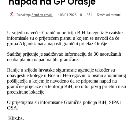
napad na GP Orašje
Redakcija
Send an email
08.01.2026
0
351
Kraće od minute
U srijedu navečer Graničnu policiju BiH kolege iz Hrvatske
informisale su o prijetećem pismu u kojem se navodi da će
grupa Afganistanaca napasti granični prijelaz Orašje
Sadržaj prijetnje je sadržavao informaciju da 30 naoružanih
osoba planira napad na bh. graničare.
Ranije u srijedu hrvatske sigurnosne agencije također su
obavijestile kolege u Bosni i Hercegovini o pismu anonimnog
pošiljatelja u kojem je navedeno da se priprema napad na
granične prijelaze na teritoriji BiH, no u toj prvoj prijetnji nisu
precizirane lokacije.
O prijetnjama su informisane Granična policija BiH, SIPA i
OSA.
Klix.ba.