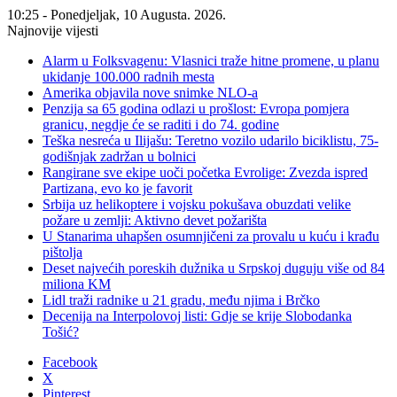
10:25 - Ponedjeljak, 10 Augusta. 2026.
Najnovije vijesti
Alarm u Folksvagenu: Vlasnici traže hitne promene, u planu
ukidanje 100.000 radnih mesta
Amerika objavila nove snimke NLO-a
Penzija sa 65 godina odlazi u prošlost: Evropa pomjera
granicu, negdje će se raditi i do 74. godine
Teška nesreća u Ilijašu: Teretno vozilo udarilo biciklistu, 75-
godišnjak zadržan u bolnici
Rangirane sve ekipe uoči početka Evrolige: Zvezda ispred
Partizana, evo ko je favorit
Srbija uz helikoptere i vojsku pokušava obuzdati velike
požare u zemlji: Aktivno devet požarišta
U Stanarima uhapšen osumnjičeni za provalu u kuću i krađu
pištolja
Deset najvećih poreskih dužnika u Srpskoj duguju više od 84
miliona KM
Lidl traži radnike u 21 gradu, među njima i Brčko
Decenija na Interpolovoj listi: Gdje se krije Slobodanka
Tošić?
Facebook
X
Pinterest