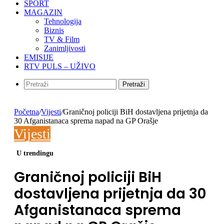
SPORT
MAGAZIN
Tehnologija
Biznis
TV & Film
Zanimljivosti
EMISIJE
RTV PULS – UŽIVO
Pretraži
Početna
/
Vijesti
/
Graničnoj policiji BiH dostavljena prijetnja da
30 Afganistanaca sprema napad na GP Orašje
Vijesti
U trendingu
Graničnoj policiji BiH
dostavljena prijetnja da 30
Afganistanaca sprema