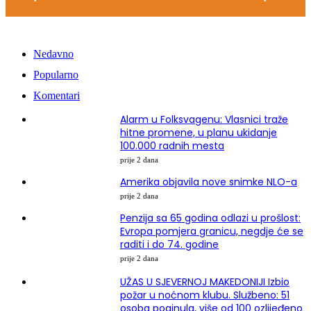
Nedavno
Popularno
Komentari
Alarm u Folksvagenu: Vlasnici traže
hitne promene, u planu ukidanje
100.000 radnih mesta
prije 2 dana
Amerika objavila nove snimke NLO-a
prije 2 dana
Penzija sa 65 godina odlazi u prošlost:
Evropa pomjera granicu, negdje će se
raditi i do 74. godine
prije 2 dana
UŽAS U SJEVERNOJ MAKEDONIJI Izbio
požar u noćnom klubu. Službeno: 51
osoba poginula, više od 100 ozlijeđeno