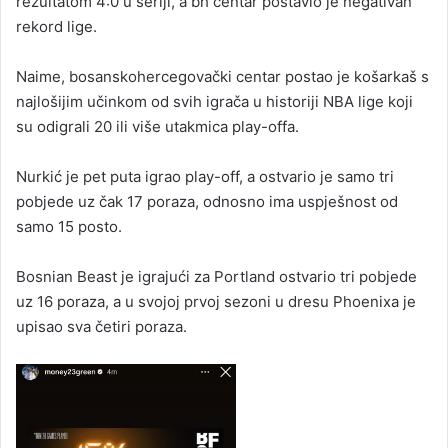
rezultatom 4:0 u seriji, a bh centar postavio je negativan
rekord lige.
Naime, bosanskohercegovački centar postao je košarkaš s
najlošijim učinkom od svih igrača u historiji NBA lige koji
su odigrali 20 ili više utakmica play-offa.
Nurkić je pet puta igrao play-off, a ostvario je samo tri
pobjede uz čak 17 poraza, odnosno ima uspješnost od
samo 15 posto.
Bosnian Beast je igrajući za Portland ostvario tri pobjede
uz 16 poraza, a u svojoj prvoj sezoni u dresu Phoenixa je
upisao sva četiri poraza.