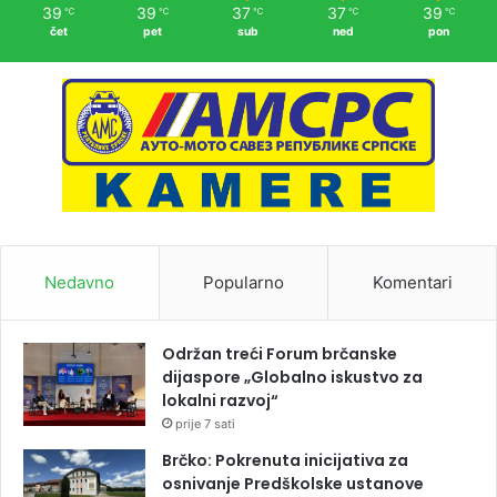
39
39
37
37
39
℃
℃
℃
℃
℃
čet
pet
sub
ned
pon
Nedavno
Popularno
Komentari
Održan treći Forum brčanske
dijaspore „Globalno iskustvo za
lokalni razvoj“
prije 7 sati
Brčko: Pokrenuta inicijativa za
osnivanje Predškolske ustanove