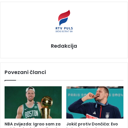
Redakcija
Povezani članci
NBA zvijezda: Igrao sam za
Jokić protiv Dončića: Evo