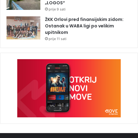
„LOGOS“
prije 9 sati
ŽKK Orlovi pred finansijskim zidom:
Ostanak u WABA ligi po velikim
upitnikom
prije 11 sati