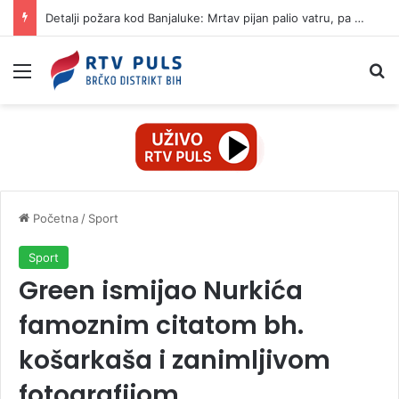
Detalji požara kod Banjaluke: Mrtav pijan palio vatru, pa napravio haos
Izbornik
Pr
Početna
/
Sport
Sport
Green ismijao Nurkića
famoznim citatom bh.
košarkaša i zanimljivom
fotografijom