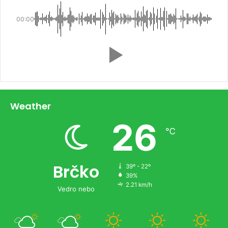
00:00
Weather
26
℃
Brčko
39º - 22º
39%
2.21 km/h
Vedro nebo