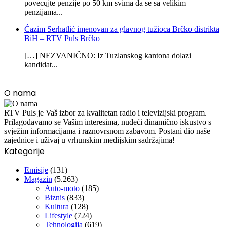
povecqjte penzije po 50 km svima da se sa velikim
penzijama...
Ćazim Serhatlić imenovan za glavnog tužioca Brčko distrikta
BiH – RTV Puls Brčko
[…] NEZVANIČNO: Iz Tuzlanskog kantona dolazi
kandidat...
O nama
RTV Puls je Vaš izbor za kvalitetan radio i televizijski program.
Prilagođavamo se Vašim interesima, nudeći dinamično iskustvo s
svježim informacijama i raznovrsnom zabavom. Postani dio naše
zajednice i uživaj u vrhunskim medijskim sadržajima!
Kategorije
Emisije
(131)
Magazin
(5.263)
Auto-moto
(185)
Biznis
(833)
Kultura
(128)
Lifestyle
(724)
Tehnologija
(619)