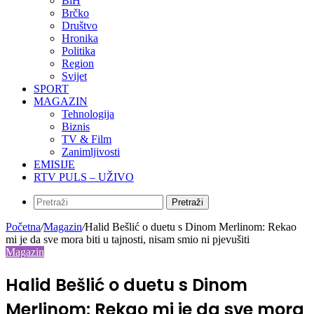
BiH
Brčko
Društvo
Hronika
Politika
Region
Svijet
SPORT
MAGAZIN
Tehnologija
Biznis
TV & Film
Zanimljivosti
EMISIJE
RTV PULS – UŽIVO
Pretraži
Početna
/
Magazin
/
Halid Bešlić o duetu s Dinom Merlinom: Rekao
mi je da sve mora biti u tajnosti, nisam smio ni pjevušiti
Magazin
Halid Bešlić o duetu s Dinom
Merlinom: Rekao mi je da sve mora