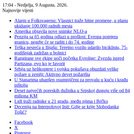
17:04 - Nedjelja, 9 Augusta. 2026.
Najnovije vijesti
Alarm u Folksvagenu: Vlasnici traže hitne promene, u planu
ukidanje 100.000 radnih mesta
Amerika objavila nove snimke NLO-a
Penzija sa 65 godina odlazi u prošlost: Evropa pomjera
granicu, negdje će se raditi i do 74. godine
Teška nesreća u Ilijašu: Teretno vozilo udarilo biciklistu, 75-
godišnjak zadržan u bolnici
Rangirane sve ekipe uoči početka Evrolige: Zvezda ispred
Partizana, evo ko je favorit
Srbija uz helikoptere i vojsku pokušava obuzdati velike
požare u zemlji: Aktivno devet požarišta
U Stanarima uhapšen osumnjičeni za provalu u kuću i krađu
pištolja
Deset najvećih poreskih dužnika u Srpskoj duguju više od 84
miliona KM
Lidl traži radnike u 21 gradu, među njima i Brčko
Decenija na Interpolovoj listi: Gdje se krije Slobodanka
Tošić?
Facebook
X
Pinterest