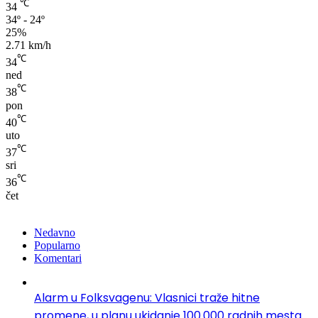
℃
34
34º - 24º
25%
2.71 km/h
℃
34
ned
℃
38
pon
℃
40
uto
℃
37
sri
℃
36
čet
Nedavno
Popularno
Komentari
Alarm u Folksvagenu: Vlasnici traže hitne
promene, u planu ukidanje 100.000 radnih mesta