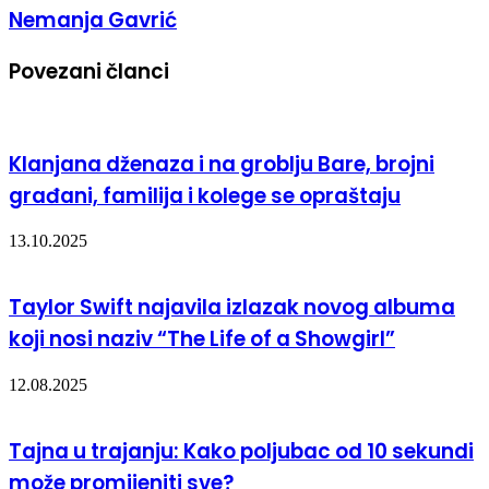
Nemanja Gavrić
Povezani članci
Klanjana dženaza i na groblju Bare, brojni
građani, familija i kolege se opraštaju
13.10.2025
Taylor Swift najavila izlazak novog albuma
koji nosi naziv “The Life of a Showgirl”
12.08.2025
Tajna u trajanju: Kako poljubac od 10 sekundi
može promijeniti sve?