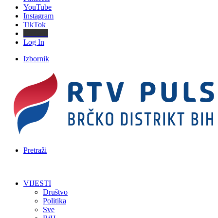
YouTube
Instagram
TikTok
Threads
Log In
Izbornik
Pretraži
VIJESTI
Društvo
Politika
Sve