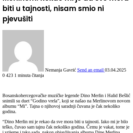
biti u tajnosti, nisam smio ni
pjevušiti
Nemanja Gavrić
Send an email
03.04.2025
0
423
1 minuta čitanja
Bosanskohercegovačke muzičke legende Dino Merlin i Halid Bešlić
snimili su duet “Godino vrela”, koji se našao na Merlinovom novom
albumu “Mi”. Tajna o njihovoj saradnji čuvana je čak nekoliko
godina.
“Dino Merlin mi je rekao da sve mora biti u tajnosti. Iako mi je bilo
teško, čuvao sam tajnu čak nekoliko godina. Čemu je vakat, tome je
i vrijeme i tako sada, nakon objavljivanja albuma Dine Merlina,