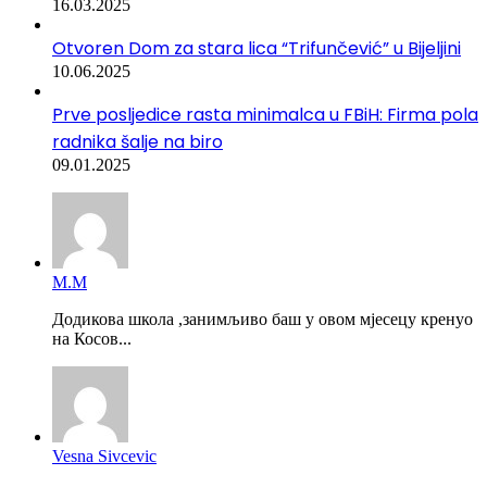
16.03.2025
Otvoren Dom za stara lica “Trifunčević” u Bijeljini
10.06.2025
Prve posljedice rasta minimalca u FBiH: Firma pola
radnika šalje na biro
09.01.2025
М.М
Додикова школа ,занимљиво баш у овом мјесецу кренуо
на Косов...
Vesna Sivcevic