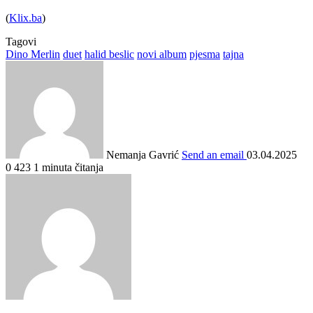
(
Klix.ba
)
Tagovi
Dino Merlin
duet
halid beslic
novi album
pjesma
tajna
Nemanja Gavrić
Send an email
03.04.2025
0
423
1 minuta čitanja