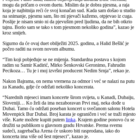
mogu da pričam o ovom duetu. Mislim da je dobra pjesma, a raja
koja je najbitnija reći će svoj konačan sud. Kada sam došao u studio
na snimanje, pjesmu sam, što mi pjevači kažemo, otpjevao iz cuga.
Poslije je nisam smio ni da pjevušim pred ljudima, da ne bih otkrio
tajnu. Borio sam se tako s tom pjesmom nekoliko godina”, kazao je
kroz smijeh.
Sigurno da će ovaj duet obilježiti 2025. godinu, a Halid Bešlić je
počeo raditi na svom novom albumu.
“Tim koji pobjeđuje se ne mijenja. Standardna postava s kojom
radim su Samir Kadirić, Mirko Šenkovski Geronimo, Fahrudin
Pecikoza… Tu je i moj izvršni producent Nedim Srnja”, rekao je.
Nakon Bajrama, on nema vremena za odmor i već se nalazi na putu
za Kanadu, gdje će održati nekoliko koncerata.
“Narednih mjeseci imam koncerte širom svijeta, u Kanadi, Dubaiju,
Sloveniji… Ko želi da ima nezaboravan Prvi maj, neka dođe u
Dubai. Tamo ću održati poseban koncert u svečanom salonu Hotela
Movenpick Bur Dubai. Broj karata je ograničen i već se traži mjesto
više. Karte možete kupiti putem
linka
. Krajem godine ponovo ću se
družiti sa publikom u glavnom gradu Hrvatske. Prema svemu
sudeći, zagrebačka Arena će uskoro biti rasprodana, iako do
koncerta ima više od šest mjeseci”, kazao je.