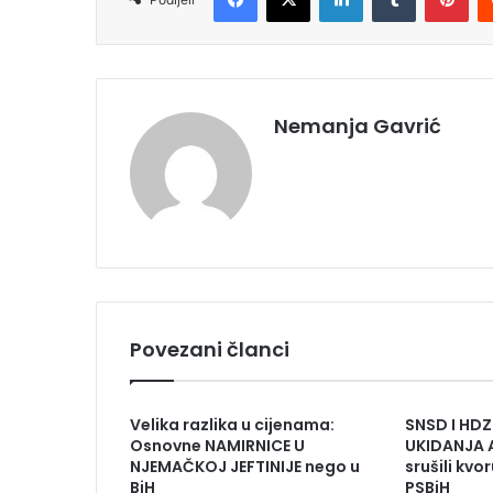
Nemanja Gavrić
Povezani članci
Velika razlika u cijenama:
SNSD I HD
Osnovne NAMIRNICE U
UKIDANJA 
NJEMAČKOJ JEFTINIJE nego u
srušili kv
BiH
PSBiH