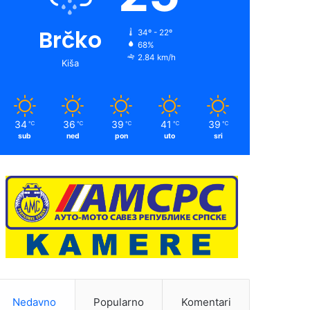
Brčko
34º - 22º
68%
2.84 km/h
Kiša
34
36
39
41
39
℃
℃
℃
℃
℃
sub
ned
pon
uto
sri
Nedavno
Popularno
Komentari