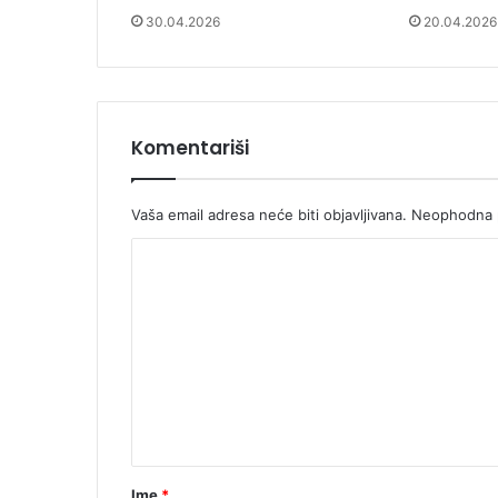
30.04.2026
20.04.2026
Komentariši
Vaša email adresa neće biti objavljivana.
Neophodna p
K
o
m
e
n
t
a
r
Ime
*