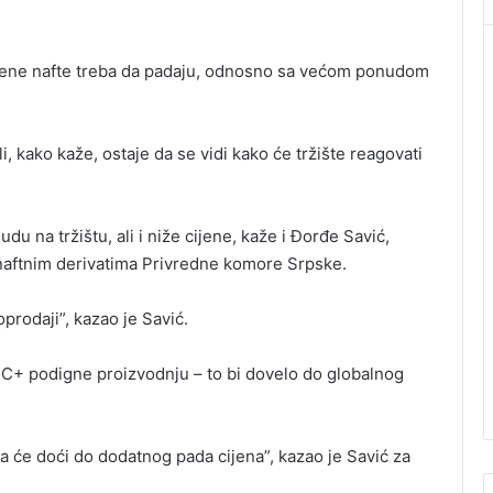
ijene nafte treba da padaju, odnosno sa većom ponudom
li, kako kaže, ostaje da se vidi kako će tržište reagovati
du na tržištu, ali i niže cijene, kaže i Đorđe Savić,
naftnim derivatima Privredne komore Srpske.
oprodaji”, kazao je Savić.
EC+ podigne proizvodnju – to bi dovelo do globalnog
 će doći do dodatnog pada cijena”, kazao je Savić za