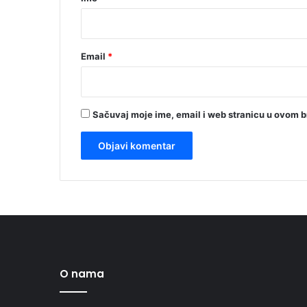
*
Email
*
Sačuvaj moje ime, email i web stranicu u ovom 
O nama