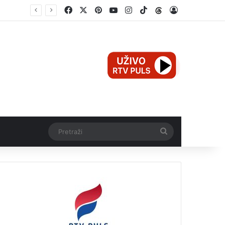
Facebook
X
Pinterest
YouTube
Instagram
TikTok
Threads
Log In
Mali Aleksej iz Teslića, prijevremeno rođena beba, dobio životnu bitku na UKC-u Srpske
Pretraži