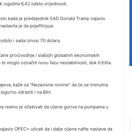
k izgubila 6,42 odsto vrijednosti.
i odsto kada je predsjednik SAD Donald Tramp najavio
stavila je da pojeftinjuje.
 odsto i sada iznosi 70 dolara.
ane proizvodnje i slabijih globalnih ekonomskih
o bi moglo označiti novu fazu nestabilnosti, dok tržišta
rajeva, kaže za “Nezavisne novine” da će se trenutna
igurno odraziti i na BiH.
ma realno je očekivati da cijene goriva na pumpama u
ajavio OPEC+ uticati da i dalje cijene nafte nastave da