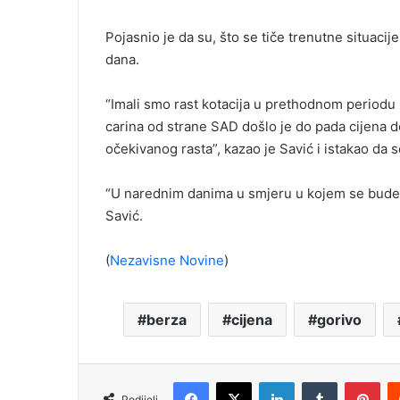
Pojasnio je da su, što se tiče trenutne situaci
dana.
“Imali smo rast kotacija u prethodnom periodu 
carina od strane SAD došlo je do pada cijena 
očekivanog rasta”, kazao je Savić i istakao da
“U narednim danima u smjeru u kojem se bude kr
Savić.
(
Nezavisne Novine
)
berza
cijena
gorivo
Facebook
X
LinkedIn
Tumblr
Pinterest
Podijeli