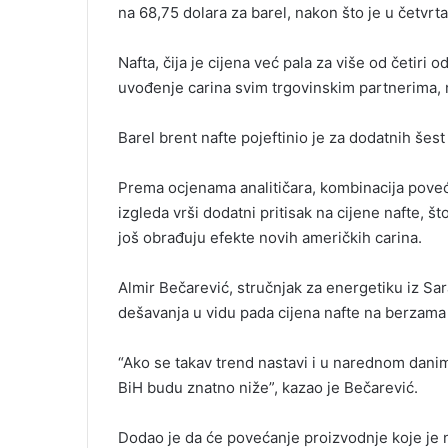
na 68,75 dolara za barel, nakon što je u četvrta
Nafta, čija je cijena već pala za više od četir
uvođenje carina svim trgovinskim partnerima, na
Barel brent nafte pojeftinio je za dodatnih šest
Prema ocjenama analitičara, kombinacija poveć
izgleda vrši dodatni pritisak na cijene nafte, št
još obrađuju efekte novih američkih carina.
Almir Bečarević, stručnjak za energetiku iz Sa
dešavanja u vidu pada cijena nafte na berzama s
“Ako se takav trend nastavi i u narednom dani
BiH budu znatno niže”, kazao je Bečarević.
Dodao je da će povećanje proizvodnje koje je n