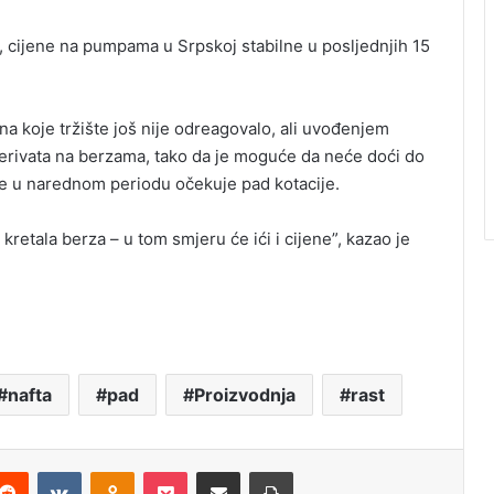
je, cijene na pumpama u Srpskoj stabilne u posljednjih 15
na koje tržište još nije odreagovalo, ali uvođenjem
derivata na berzama, tako da je moguće da neće doći do
 se u narednom periodu očekuje pad kotacije.
etala berza – u tom smjeru će ići i cijene”, kazao je
nafta
pad
Proizvodnja
rast
Reddit
VKontakte
Odnoklassniki
Pocket
Podijeli putem Emaila
Štampaj