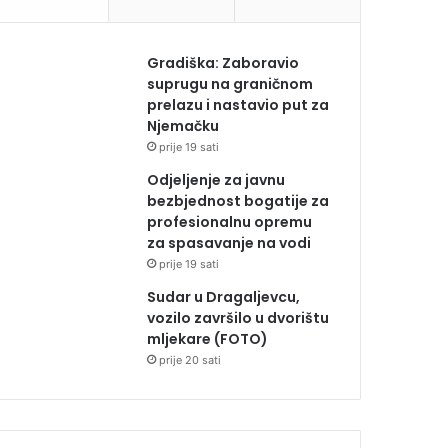
Gradiška: Zaboravio
suprugu na graničnom
prelazu i nastavio put za
Njemačku
prije 19 sati
Odjeljenje za javnu
bezbjednost bogatije za
profesionalnu opremu
za spasavanje na vodi
prije 19 sati
Sudar u Dragaljevcu,
vozilo završilo u dvorištu
mljekare (FOTO)
prije 20 sati