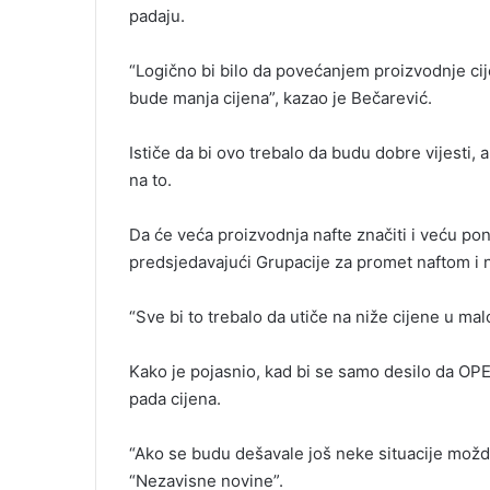
padaju.
“Logično bi bilo da povećanjem proizvodnje c
bude manja cijena”, kazao je Bečarević.
Ističe da bi ovo trebalo da budu dobre vijesti, a
na to.
Da će veća proizvodnja nafte značiti i veću ponu
predsjedavajući Grupacije za promet naftom i 
“Sve bi to trebalo da utiče na niže cijene u mal
Kako je pojasnio, kad bi se samo desilo da OP
pada cijena.
“Ako se budu dešavale još neke situacije možda
“Nezavisne novine”.