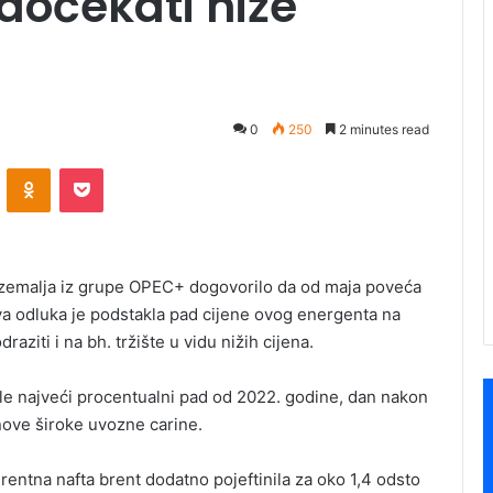
 dočekati niže
0
250
2 minutes read
ontakte
Odnoklassniki
Pocket
malja iz grupe OPEC+ dogovorilo da od maja poveća
va odluka je podstakla pad cijene ovog energenta na
raziti i na bh. tržište u vidu nižih cijena.
žile najveći procentualni pad od 2022. godine, dan nakon
nove široke uvozne carine.
erentna nafta brent dodatno pojeftinila za oko 1,4 odsto