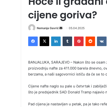
Hoće li građani
cijene goriva?
Nemanja Gavrić
S
05.04.2025
e
Facebook
X
LinkedIn
Tumblr
Pinterest
Reddit
VK
n
d
a
n
BANJALUKA, SARAJEVO – Nakon što se osam ze
e
proizvodnju nafte za 411.000 barela dnevno, o
m
berzama, a naši sagovornici ističu da će se to od
a
i
l
Cijene nafte naglo su pale u četvrtak i zabilje
što je predsjednik SAD Donald Tramp najavio 
Pad cijena je nastavljen u petak, pa je tako ref