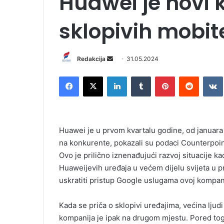
Huawei je novi k
sklopivih mobit
Redakcija
S
31.05.2024
e
Facebook
X
LinkedIn
Tumblr
Pinterest
Reddit
VK
n
d
a
n
Huawei je u prvom kvartalu godine, od januara
e
na konkurente, pokazali su podaci Counterpoi
m
Ovo je prilično iznenađujući razvoj situacije k
a
i
Huaweijevih uređaja u većem dijelu svijeta u 
l
uskratiti pristup Google uslugama ovoj kompani
Kada se priča o sklopivi uređajima, većina lju
kompanija je ipak na drugom mjestu. Pored tog