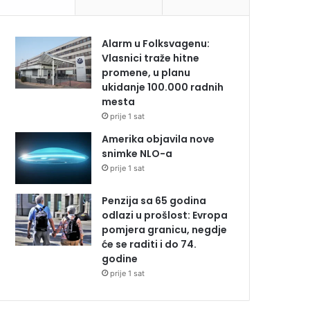
Alarm u Folksvagenu:
Vlasnici traže hitne
promene, u planu
ukidanje 100.000 radnih
mesta
prije 1 sat
Amerika objavila nove
snimke NLO-a
prije 1 sat
Penzija sa 65 godina
odlazi u prošlost: Evropa
pomjera granicu, negdje
će se raditi i do 74.
godine
prije 1 sat