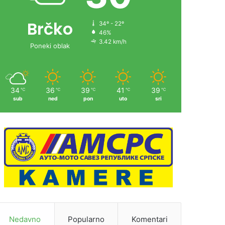
Brčko
34º - 22º
46%
3.42 km/h
Poneki oblak
34
36
39
41
39
℃
℃
℃
℃
℃
sub
ned
pon
uto
sri
Nedavno
Popularno
Komentari