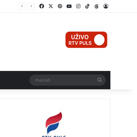
Facebook
X
Pinterest
YouTube
Instagram
TikTok
Threads
Log In
Teška nesreća u Ilijašu: Teretno vozilo udarilo biciklistu, 75-godišnjak zadržan u bolnici
Pretraži