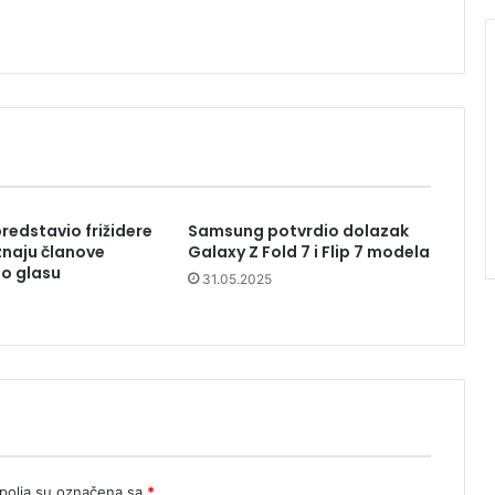
edstavio frižidere
Samsung potvrdio dolazak
znaju članove
Galaxy Z Fold 7 i Flip 7 modela
o glasu
31.05.2025
olja su označena sa
*