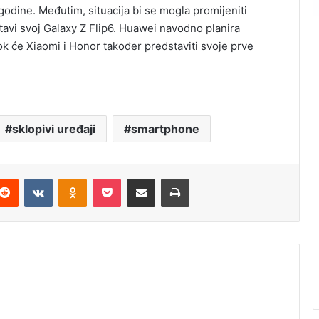
godine. Međutim, situacija bi se mogla promijeniti
vi svoj Galaxy Z Flip6. Huawei navodno planira
ok će Xiaomi i Honor također predstaviti svoje prve
sklopivi uređaji
smartphone
Reddit
VKontakte
Odnoklassniki
Pocket
Podijeli putem Emaila
Štampaj