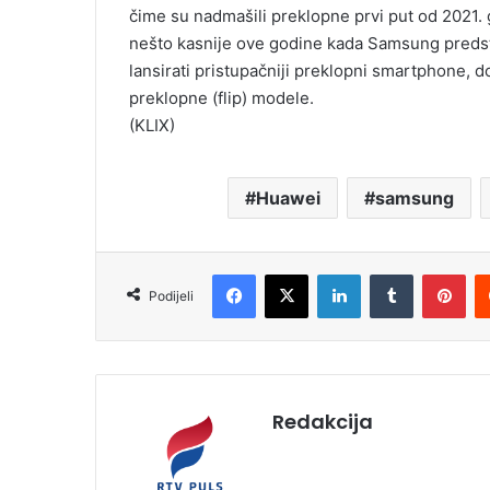
čime su nadmašili preklopne prvi put od 2021. 
nešto kasnije ove godine kada Samsung predsta
lansirati pristupačniji preklopni smartphone, d
preklopne (flip) modele.
(KLIX)
Huawei
samsung
Facebook
X
LinkedIn
Tumblr
Pinterest
Podijeli
Redakcija