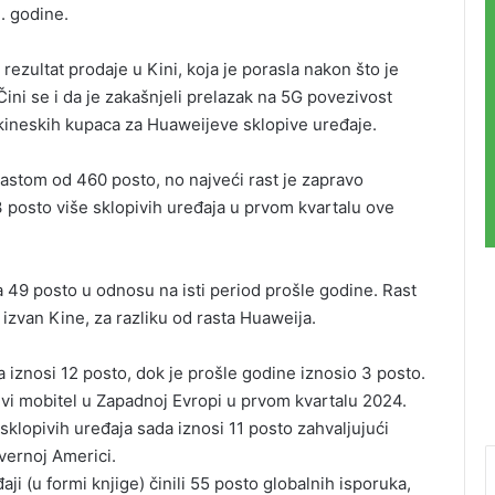
. godine.
ezultat prodaje u Kini, koja je porasla nakon što je
ini se i da je zakašnjeli prelazak na 5G povezivost
 kineskih kupaca za Huaweijeve sklopive uređaje.
astom od 460 posto, no najveći rast je zapravo
73 posto više sklopivih uređaja u prvom kvartalu ove
a 49 posto u odnosu na isti period prošle godine. Rast
izvan Kine, za razliku od rasta Huaweija.
 iznosi 12 posto, dok je prošle godine iznosio 3 posto.
ivi mobitel u Zapadnoj Evropi u prvom kvartalu 2024.
klopivih uređaja sada iznosi 11 posto zahvaljujući
vernoj Americi.
ji (u formi knjige) činili 55 posto globalnih isporuka,