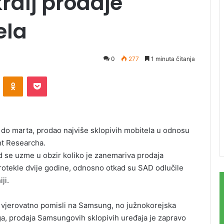
ralj prodaje
ela
0
277
1 minuta čitanja
ontakte
Odnoklassniki
Pocket
 do marta, prodao najviše sklopivih mobitela u odnosu
nt Researcha.
ad se uzme u obzir koliko je zanemariva prodaja
protekle dvije godine, odnosno otkad su SAD odlučile
ji.
di vjerovatno pomisli na Samsung, no južnokorejska
a, prodaja Samsungovih sklopivih uređaja je zapravo