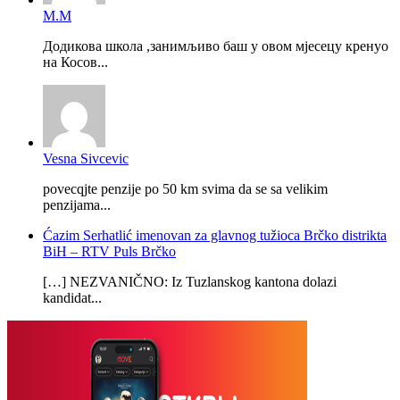
М.М
Додикова школа ,занимљиво баш у овом мјесецу кренуо
на Косов...
Vesna Sivcevic
povecqjte penzije po 50 km svima da se sa velikim
penzijama...
Ćazim Serhatlić imenovan za glavnog tužioca Brčko distrikta
BiH – RTV Puls Brčko
[…] NEZVANIČNO: Iz Tuzlanskog kantona dolazi
kandidat...