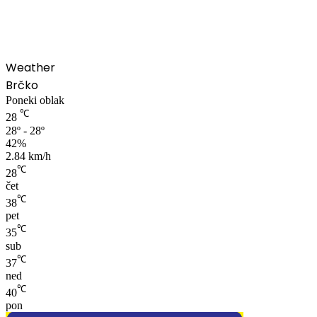
Weather
Brčko
Poneki oblak
℃
28
28º - 28º
42%
2.84 km/h
℃
28
čet
℃
38
pet
℃
35
sub
℃
37
ned
℃
40
pon