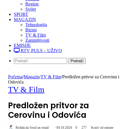
Region
Svijet
SPORT
MAGAZIN
Tehnologija
Biznis
TV & Film
Zanimljivosti
EMISIJE
RTV PULS – UŽIVO
Pretraži
Početna
/
Magazin
/
TV & Film
/
Predložen pritvor za Cerovinu i
Odovića
TV & Film
Predložen pritvor za
Cerovinu i Odovića
Redakcija
Send an email
04.10.2024
0
277
Kraće od minute