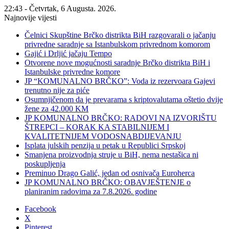
22:43 - Četvrtak, 6 Augusta. 2026.
Najnovije vijesti
Čelnici Skupštine Brčko distrikta BiH razgovarali o jačanju
privredne saradnje sa Istanbulskom privrednom komorom
Gajić i Drljić jačaju Tempo
Otvorene nove mogućnosti saradnje Brčko distrikta BiH i
Istanbulske privredne komore
JP “KOMUNALNO BRČKO”: Voda iz rezervoara Gajevi
trenutno nije za piće
Osumnjičenom da je prevarama s kriptovalutama oštetio dvije
žene za 42.000 KM
JP KOMUNALNO BRČKO: RADOVI NA IZVORIŠTU
ŠTREPCI – KORAK KA STABILNIJEM I
KVALITETNIJEM VODOSNABDIJEVANJU
Isplata julskih penzija u petak u Republici Srpskoj
Smanjena proizvodnja struje u BiH, nema nestašica ni
poskupljenja
Preminuo Drago Galić, jedan od osnivača Euroherca
JP KOMUNALNO BRČKO: OBAVJEŠTENJE o
planiranim radovima za 7.8.2026. godine
Facebook
X
Pinterest