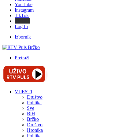
YouTube
Instagram
TikTok
Threads
Log In
Izbornik
Pretraži
VIJESTI
Društvo
Politika
Sve
BiH
Brčko
Društvo
Hronika
Politika