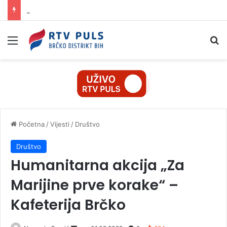
Osumnjičenom da je prevarama s kriptovalutama oštetio dvije žene za 42.000 KM
Izbornik
Pr
Početna
/
Vijesti
/
Društvo
Društvo
Humanitarna akcija „Za
Marijine prve korake“ –
Kafeterija Brčko