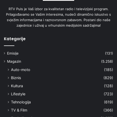
RTV Puls je Vaš izbor za kvalitetan radio i televizijski program.
Prilagođavamo se Vašim interesima, nudeći dinamično iskustvo s
svježim informacijama i raznovrsnom zabavom. Postani dio naše
zajednice i uživaj u vrhunskim medijskim sadržajima!
Kategorije
Emisije
(131)
Magazin
(5.258)
Auto-moto
(185)
Biznis
(829)
Kultura
(128)
Lifestyle
(723)
Tehnologija
(619)
TV & Film
(366)