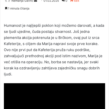
Nemanja Gavrić
S
01.02.2025
0
684
e
1 minuta čitanja
n
d
a
Humanost je najljepši poklon koji možemo darovati, a kada
n
se ljudi ujedine, čuda postaju stvarnost. Još jedna
e
plemenita akcija pokrenuta je u Brčkom, ovaj put iz srca
m
Kafeterije, s ciljem da Marija napravi svoje prve korake.
a
Ovo nije prvi put da Kafeterija pruža ruku podrške,
i
zahvaljujući prethodnoj akciji pod istim nazivom, Marija je
l
već otišla na operaciju. No, borba se nastavlja, jer svaki
korak ka ozdravljenju zahtijeva zajedničku snagu dobrih
ljudi.