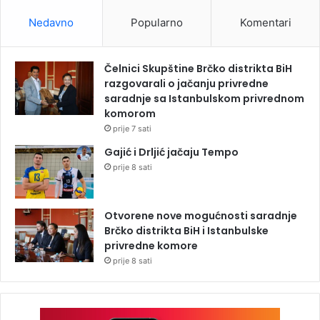
Nedavno
Popularno
Komentari
Čelnici Skupštine Brčko distrikta BiH
razgovarali o jačanju privredne
saradnje sa Istanbulskom privrednom
komorom
prije 7 sati
Gajić i Drljić jačaju Tempo
prije 8 sati
Otvorene nove mogućnosti saradnje
Brčko distrikta BiH i Istanbulske
privredne komore
prije 8 sati