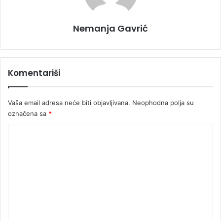
Nemanja Gavrić
Komentariši
Vaša email adresa neće biti objavljivana.
Neophodna polja su
označena sa
*
K
o
m
e
n
t
a