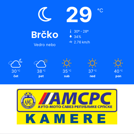
29
℃
Brčko
30º - 28º
34%
2.76 km/h
Vedro nebo
30
38
35
37
40
℃
℃
℃
℃
℃
čet
pet
sub
ned
pon