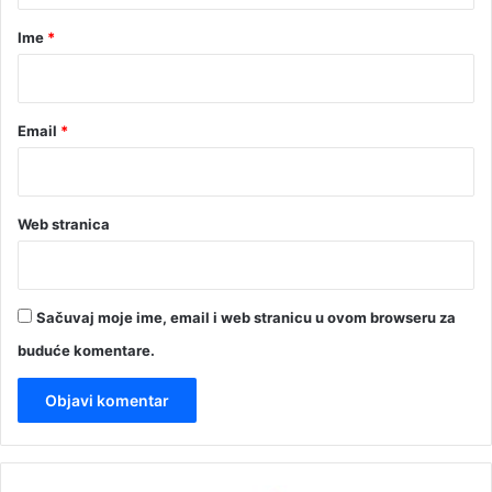
r
Ime
*
*
Email
*
Web stranica
Sačuvaj moje ime, email i web stranicu u ovom browseru za
buduće komentare.