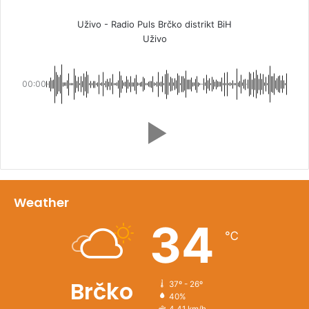
Uživo - Radio Puls Brčko distrikt BiH
Uživo
00:00
Weather
34
℃
Brčko
37º - 26º
40%
4.41 km/h