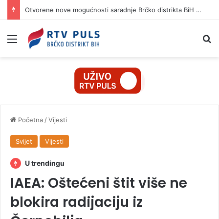
Otvorene nove mogućnosti saradnje Brčko distrikta BiH i Istanbulske privredne komore
Izbornik
Pr
Početna
/
Vijesti
Svijet
Vijesti
U trendingu
IAEA: Oštećeni štit više ne
blokira radijaciju iz