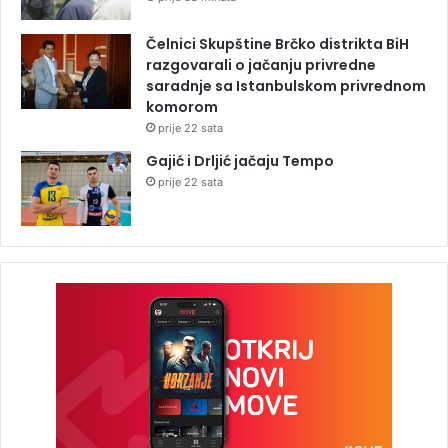
Čelnici Skupštine Brčko distrikta BiH
razgovarali o jačanju privredne
saradnje sa Istanbulskom privrednom
komorom
prije 22 sata
Gajić i Drljić jačaju Tempo
prije 22 sata