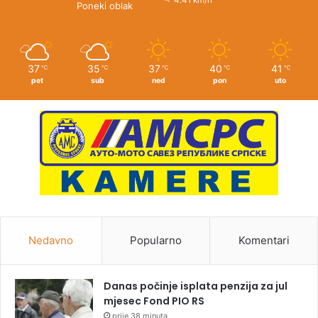
Poneki oblak
37
35
37
40
41
℃
℃
℃
℃
℃
pet
sub
ned
pon
uto
Nedavno
Popularno
Komentari
Danas počinje isplata penzija za jul
mjesec Fond PIO RS
prije 38 minuta