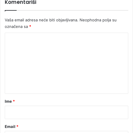
Komentariši
Vaša email adresa neće biti objavljivana.
Neophodna polja su
označena sa
*
K
o
m
e
n
t
a
r
Ime
*
*
Email
*