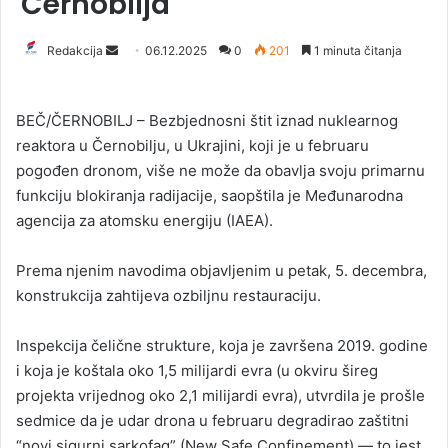
Černobilja
Redakcija
S
06.12.2025
0
201
1 minuta čitanja
e
n
BEČ/ČERNOBILJ – Bezbjednosni štit iznad nuklearnog
d
reaktora u Černobilju, u Ukrajini, koji je u februaru
a
pogođen dronom, više ne može da obavlja svoju primarnu
n
funkciju blokiranja radijacije, saopštila je Međunarodna
e
agencija za atomsku energiju (IAEA).
m
a
i
Prema njenim navodima objavljenim u petak, 5. decembra,
l
konstrukcija zahtijeva ozbiljnu restauraciju.
Inspekcija čelične strukture, koja je završena 2019. godine
i koja je koštala oko 1,5 milijardi evra (u okviru šireg
projekta vrijednog oko 2,1 milijardi evra), utvrdila je prošle
sedmice da je udar drona u februaru degradirao zaštitni
“novi sigurni sarkofag” (New Safe Confinement) — to jest