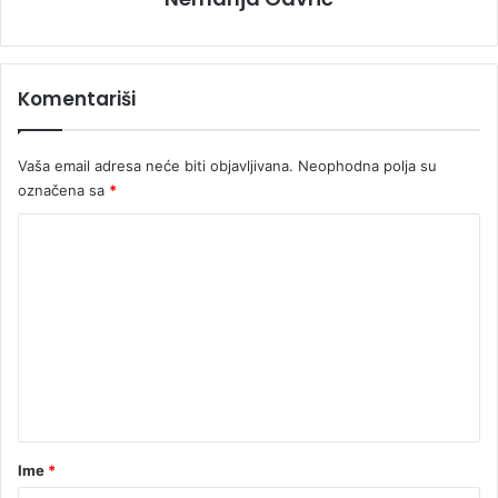
Komentariši
Vaša email adresa neće biti objavljivana.
Neophodna polja su
označena sa
*
K
o
m
e
n
t
a
r
Ime
*
*