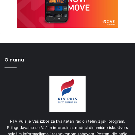
O nama
RTV Puls je Vaš izbor za kvalitetan radio i televizijski program.
Prilagođavamo se Vašim interesima, nudeći dinamično iskustvo s
svježim informacijama i raznovrsnom zabavom. Postani dio naše