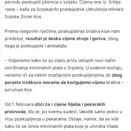
periodu poskupiti pšenica u svijetu. Cijena one iz Srbije
raste – kaže za Srpskainfo predsjednik Udruženja mlinara
Srpske Zoran Kos.
Prema njegovim riječima, poskupljenje brašna koje nam
predstoji,
rezultat je skoka cijene struje i goriva,
zbog
čega je poskupjele i ambalaža.
– Vidjećemo kako će su cijelu priču uklopiti novi način
utvrđivanja minimalnih plata u Srpskoj. U svakom slučaju,
nećemo ići sa nekim značajnijim poskupljenjima, ali
zbog
porasta troškova moramo da korigujemo cijenu
brašna –
poručuje Kos.
Od 1. februara
otići će i cijene hljeba i pekarskih
proizvoda
, što je, po svemu sudeći, takođe samo jedno u
nizu poskupljenja u pekarama. Ostaje, naime, da se vidi
kako će se iznos minimalnih plata koje je utvrdila Vlada