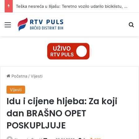
Teška nesreća u Ilijašu: Teretno vozilo udarilo biciklistu, 75-godišnjak zadržan u bolnici
Izbornik
Pr
Početna
/
Vijesti
Vijesti
Idu i cijene hljeba: Za koji
dan BRAŠNO OPET
POSKUPLJUJE