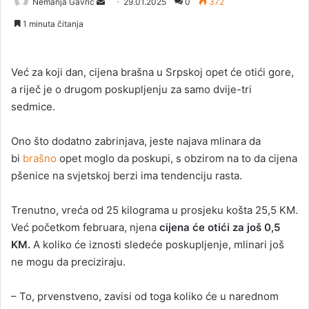
Nemanja Gavrić
S
29.01.2025
0
372
e
1 minuta čitanja
n
d
a
Već za koji dan, cijena brašna u Srpskoj opet će otići gore,
n
a riječ je o drugom poskupljenju za samo dvije-tri
e
sedmice.
m
a
Ono što dodatno zabrinjava, jeste najava mlinara da
i
bi
brašno
opet moglo da poskupi, s obzirom na to da cijena
l
pšenice na svjetskoj berzi ima tendenciju rasta.
Trenutno, vreća od 25 kilograma u prosjeku košta 25,5 KM.
Već početkom februara, njena
cijena će otići za još 0,5
KM.
A koliko će iznosti sledeće poskupljenje, mlinari još
ne mogu da preciziraju.
– To, prvenstveno, zavisi od toga koliko će u narednom