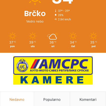
Brčko
37º - 25º
28%
2.94 km/h
Vedro nebo
37
39
36
34
35
℃
℃
℃
℃
℃
pon
uto
sri
čet
pet
Nedavno
Popularno
Komentari