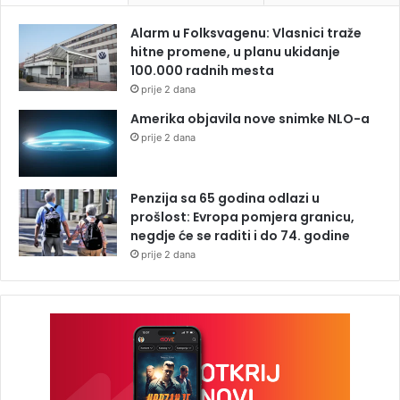
Alarm u Folksvagenu: Vlasnici traže
hitne promene, u planu ukidanje
100.000 radnih mesta
prije 2 dana
Amerika objavila nove snimke NLO-a
prije 2 dana
Penzija sa 65 godina odlazi u
prošlost: Evropa pomjera granicu,
negdje će se raditi i do 74. godine
prije 2 dana