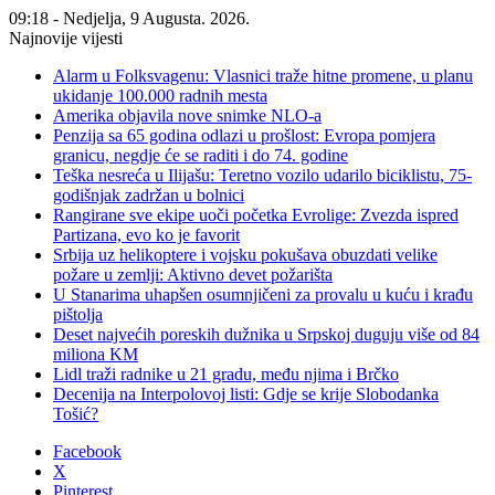
09:18 - Nedjelja, 9 Augusta. 2026.
Najnovije vijesti
Alarm u Folksvagenu: Vlasnici traže hitne promene, u planu
ukidanje 100.000 radnih mesta
Amerika objavila nove snimke NLO-a
Penzija sa 65 godina odlazi u prošlost: Evropa pomjera
granicu, negdje će se raditi i do 74. godine
Teška nesreća u Ilijašu: Teretno vozilo udarilo biciklistu, 75-
godišnjak zadržan u bolnici
Rangirane sve ekipe uoči početka Evrolige: Zvezda ispred
Partizana, evo ko je favorit
Srbija uz helikoptere i vojsku pokušava obuzdati velike
požare u zemlji: Aktivno devet požarišta
U Stanarima uhapšen osumnjičeni za provalu u kuću i krađu
pištolja
Deset najvećih poreskih dužnika u Srpskoj duguju više od 84
miliona KM
Lidl traži radnike u 21 gradu, među njima i Brčko
Decenija na Interpolovoj listi: Gdje se krije Slobodanka
Tošić?
Facebook
X
Pinterest