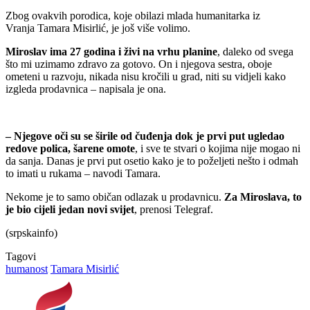
Zbog ovakvih porodica, koje obilazi mlada humanitarka iz
Vranja Tamara Misirlić, je još više volimo.
Miroslav ima 27 godina i živi na vrhu planine
, daleko od svega
što mi uzimamo zdravo za gotovo. On i njegova sestra, oboje
ometeni u razvoju, nikada nisu kročili u grad, niti su vidjeli kako
izgleda prodavnica – napisala je ona.
– Njegove oči su se širile od čuđenja dok je prvi put ugledao
redove polica, šarene omote
, i sve te stvari o kojima nije mogao ni
da sanja. Danas je prvi put osetio kako je to poželjeti nešto i odmah
to imati u rukama – navodi Tamara.
Nekome je to samo običan odlazak u prodavnicu.
Za Miroslava, to
je bio cijeli jedan novi svijet
, prenosi Telegraf.
(srpskainfo)
Tagovi
humanost
Tamara Misirlić