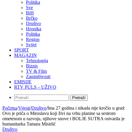
Politika
Sve
BiH
Brčko
Društvo
Hronika
Politika
Region
Svijet
SPORT
MAGAZIN
Tehnologija
Biznis
TV & Film
Zanimljivosti
EMISIJE
RTV PULS – UŽIVO
Pretraži
Početna
/
Vijesti
/
Društvo
/
Ima 27 godina i nikada nije kročio u grad:
Ovo je priča o Miroslavu koji živi na vrhu planine sa sestrom
ometenom u razvoju, njihove snove i BOLJE SUTRA ostvarila je
humanitarka Tamara Misirlić
Društvo