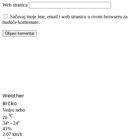
Web stranica
Sačuvaj moje ime, email i web stranicu u ovom browseru za
buduće komentare.
00:00
Weather
Brčko
Vedro nebo
℃
26
34º - 24º
41%
2.07 km/h