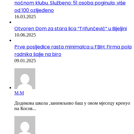
noćnom klubu. Službeno: 51 osoba poginula, više
od 100 ozlijeđeno
16.03.2025
Otvoren Dom za stara lica “Trifunčević” u Bijeljini
10.06.2025
Prve posljedice rasta minimalca u FBiH: Firma pola
radnika šalje na biro
09.01.2025
М.М
Додикова школа ,занимљиво баш у овом мјесецу кренуо
на Косов...