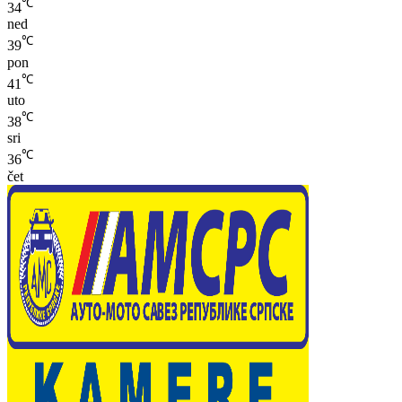
℃
34
ned
℃
39
pon
℃
41
uto
℃
38
sri
℃
36
čet