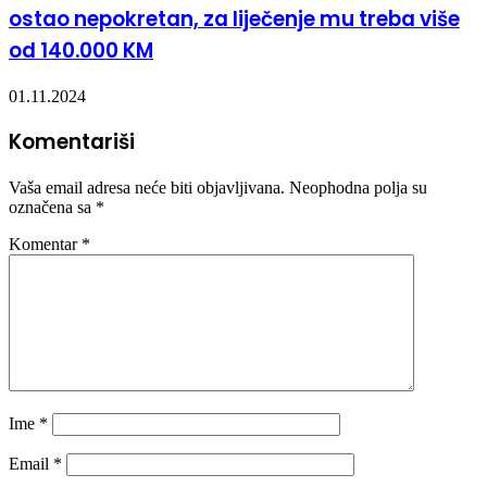
ostao nepokretan, za liječenje mu treba više
od 140.000 KM
01.11.2024
Komentariši
Vaša email adresa neće biti objavljivana.
Neophodna polja su
označena sa
*
Komentar
*
Ime
*
Email
*