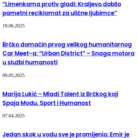
“Limenkama protiv gladi: Kraljevo dobilo
pametni reciklomat za ulične ljubimce”
19.06.2025
Brčko domaćin prvog velikog humanitarnog
Car Meet-a: “Urban District” – Snaga motora
u službi humanosti
09.05.2025
Marija Lukić – Mladi Talent iz Brčkog koji
Spaja Modu, Sport i Humanost
07.04.2025
Jedan skok u vodu sve je promijenio: Emir je