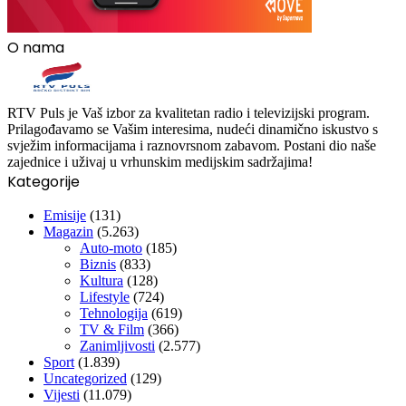
O nama
RTV Puls je Vaš izbor za kvalitetan radio i televizijski program.
Prilagođavamo se Vašim interesima, nudeći dinamično iskustvo s
svježim informacijama i raznovrsnom zabavom. Postani dio naše
zajednice i uživaj u vrhunskim medijskim sadržajima!
Kategorije
Emisije
(131)
Magazin
(5.263)
Auto-moto
(185)
Biznis
(833)
Kultura
(128)
Lifestyle
(724)
Tehnologija
(619)
TV & Film
(366)
Zanimljivosti
(2.577)
Sport
(1.839)
Uncategorized
(129)
Vijesti
(11.079)