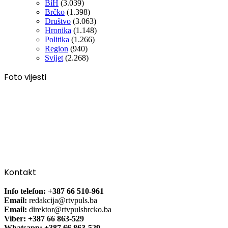
BiH
(3.039)
Brčko
(1.398)
Društvo
(3.063)
Hronika
(1.148)
Politika
(1.266)
Region
(940)
Svijet
(2.268)
Foto vijesti
Kontakt
Info telefon: +387 66 510-961
Email:
redakcija@rtvpuls.ba
Email:
direktor@rtvpulsbrcko.ba
Viber: +387 66 863-529
Whatsapp: +387 66 863-529