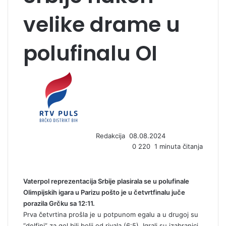
velike drame u
polufinalu OI
S
e
n
d
a
n
Redakcija
08.08.2024
e
0
220
1 minuta čitanja
m
a
i
l
Vaterpol reprezentacija Srbije plasirala se u polufinale
Olimpijskih igara u Parizu pošto je u četvrtfinalu juče
porazila Grčku sa 12:11.
Prva četvrtina prošla je u potpunom egalu a u drugoj su
“delfini” za gol bili bolji od rivala (6:5). Igrali su izabranici