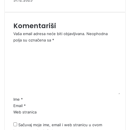
31.12.2025
Komentariši
Vaša email adresa neće biti objavljivana.
Neophodna
polja su označena sa
*
K
o
m
e
n
t
a
r
*
Ime
*
Email
*
Web stranica
Sačuvaj moje ime, email i web stranicu u ovom