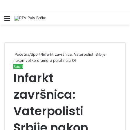
Izbornik
Pr
Početna
/
Sport
/
Infarkt završnica: Vaterpolisti Srbije
nakon velike drame u polufinalu OI
Sport
Infarkt
završnica:
Vaterpolisti
Srbije nakon