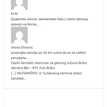
М.М
Додикова школа ,занимљиво баш у овом мјесецу
кренуо на Косов...
Vesna Sivcevic
povecqjte penzije po 50 km svima da se sa velikim
penzijama...
Ćazim Serhatlić imenovan za glavnog tužioca Brčko
distrikta BiH – RTV Puls Brčko
[…] NEZVANIČNO: Iz Tuzlanskog kantona dolazi
kandidat...