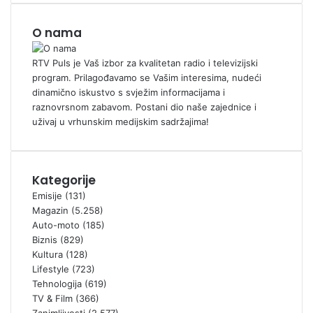
O nama
RTV Puls je Vaš izbor za kvalitetan radio i televizijski
program. Prilagođavamo se Vašim interesima, nudeći
dinamično iskustvo s svježim informacijama i
raznovrsnom zabavom. Postani dio naše zajednice i
uživaj u vrhunskim medijskim sadržajima!
Kategorije
Emisije
(131)
Magazin
(5.258)
Auto-moto
(185)
Biznis
(829)
Kultura
(128)
Lifestyle
(723)
Tehnologija
(619)
TV & Film
(366)