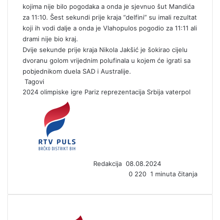
kojima nije bilo pogodaka a onda je sjevnuo šut Mandića
za 11:10. Šest sekundi prije kraja “delfini” su imali rezultat
koji ih vodi dalje a onda je Vlahopulos pogodio za 11:11 ali
drami nije bio kraj.
Dvije sekunde prije kraja Nikola Jakšić je šokirao cijelu
dvoranu golom vrijednim polufinala u kojem će igrati sa
pobjednikom duela SAD i Australije.
Tagovi
2024
olimpiske igre
Pariz
reprezentacija
Srbija
vaterpol
S
e
n
d
a
n
Redakcija
08.08.2024
e
0
220
1 minuta čitanja
m
a
i
l