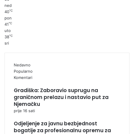
ned
℃
40
pon
℃
41
uto
℃
38
sri
Nedavno
Popularno
Komentari
Gradiška: Zaboravio suprugu na
graničnom prelazu i nastavio put za
Njemačku
prije 16 sati
Odjeljenje za javnu bezbjednost
bogatije za profesionalnu opremu za