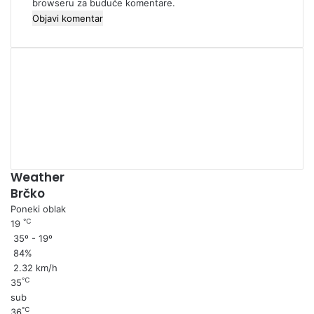
browseru za buduće komentare.
00:00
Weather
Brčko
Poneki oblak
℃
19
35º - 19º
84%
2.32 km/h
℃
35
sub
℃
36