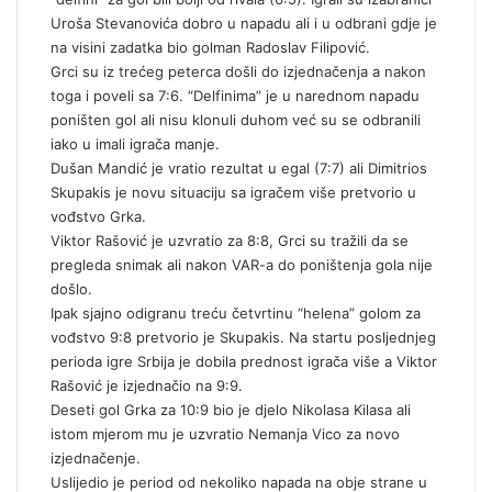
Uroša Stevanovića dobro u napadu ali i u odbrani gdje je
na visini zadatka bio golman Radoslav Filipović.
Grci su iz trećeg peterca došli do izjednačenja a nakon
toga i poveli sa 7:6. “Delfinima” je u narednom napadu
poništen gol ali nisu klonuli duhom već su se odbranili
iako u imali igrača manje.
Dušan Mandić je vratio rezultat u egal (7:7) ali Dimitrios
Skupakis je novu situaciju sa igračem više pretvorio u
vođstvo Grka.
Viktor Rašović je uzvratio za 8:8, Grci su tražili da se
pregleda snimak ali nakon VAR-a do poništenja gola nije
došlo.
Ipak sjajno odigranu treću četvrtinu “helena” golom za
vođstvo 9:8 pretvorio je Skupakis. Na startu posljednjeg
perioda igre Srbija je dobila prednost igrača više a Viktor
Rašović je izjednačio na 9:9.
Deseti gol Grka za 10:9 bio je djelo Nikolasa Kilasa ali
istom mjerom mu je uzvratio Nemanja Vico za novo
izjednačenje.
Uslijedio je period od nekoliko napada na obje strane u