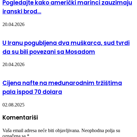
Pogledajte kako američki marinci zauzimaju
iranski brod…
20.04.2026
U Iranu pogubljena dva muškarca, sud tvrdi
da su bili povezani sa Mosadom
20.04.2026
Cijena nafte na međunarodnim tržištima
pala ispod 70 dolara
02.08.2025
Komentariši
Vaša email adresa neće biti objavljivana.
Neophodna polja su
označena sa
*