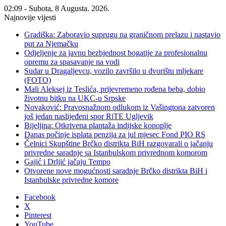
02:09 - Subota, 8 Augusta. 2026.
Najnovije vijesti
Gradiška: Zaboravio suprugu na graničnom prelazu i nastavio
put za Njemačku
Odjeljenje za javnu bezbjednost bogatije za profesionalnu
opremu za spasavanje na vodi
Sudar u Dragaljevcu, vozilo završilo u dvorištu mljekare
(FOTO)
Mali Aleksej iz Teslića, prijevremeno rođena beba, dobio
životnu bitku na UKC-u Srpske
Novaković: Pravosnažnom odlukom iz Vašingtona zatvoren
još jedan naslijeđeni spor RiTE Ugljevik
Bijeljina: Otkrivena plantaža indijske konoplje
Danas počinje isplata penzija za jul mjesec Fond PIO RS
Čelnici Skupštine Brčko distrikta BiH razgovarali o jačanju
privredne saradnje sa Istanbulskom privrednom komorom
Gajić i Drljić jačaju Tempo
Otvorene nove mogućnosti saradnje Brčko distrikta BiH i
Istanbulske privredne komore
Facebook
X
Pinterest
YouTube