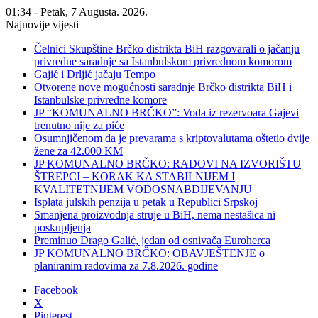
01:34 - Petak, 7 Augusta. 2026.
Najnovije vijesti
Čelnici Skupštine Brčko distrikta BiH razgovarali o jačanju
privredne saradnje sa Istanbulskom privrednom komorom
Gajić i Drljić jačaju Tempo
Otvorene nove mogućnosti saradnje Brčko distrikta BiH i
Istanbulske privredne komore
JP “KOMUNALNO BRČKO”: Voda iz rezervoara Gajevi
trenutno nije za piće
Osumnjičenom da je prevarama s kriptovalutama oštetio dvije
žene za 42.000 KM
JP KOMUNALNO BRČKO: RADOVI NA IZVORIŠTU
ŠTREPCI – KORAK KA STABILNIJEM I
KVALITETNIJEM VODOSNABDIJEVANJU
Isplata julskih penzija u petak u Republici Srpskoj
Smanjena proizvodnja struje u BiH, nema nestašica ni
poskupljenja
Preminuo Drago Galić, jedan od osnivača Euroherca
JP KOMUNALNO BRČKO: OBAVJEŠTENJE o
planiranim radovima za 7.8.2026. godine
Facebook
X
Pinterest