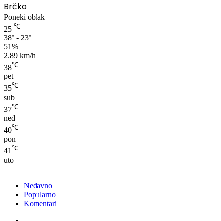
Brčko
Poneki oblak
℃
25
38º - 23º
51%
2.89 km/h
℃
38
pet
℃
35
sub
℃
37
ned
℃
40
pon
℃
41
uto
Nedavno
Popularno
Komentari