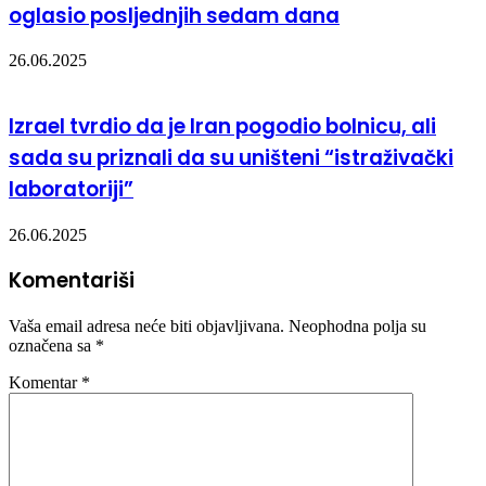
oglasio posljednjih sedam dana
26.06.2025
Izrael tvrdio da je Iran pogodio bolnicu, ali
sada su priznali da su uništeni “istraživački
laboratoriji”
26.06.2025
Komentariši
Vaša email adresa neće biti objavljivana.
Neophodna polja su
označena sa
*
Komentar
*