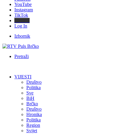
YouTube
Instagram
TikTok
Threads
Log In
Izbornik
Pretraži
VIJESTI
Društvo
Politika
Sve
BiH
Brčko
Društvo
Hronika
Politika
Region
Svijet