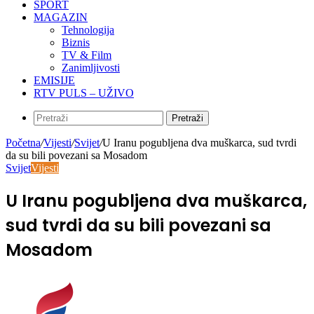
SPORT
MAGAZIN
Tehnologija
Biznis
TV & Film
Zanimljivosti
EMISIJE
RTV PULS – UŽIVO
Pretraži
Početna
/
Vijesti
/
Svijet
/
U Iranu pogubljena dva muškarca, sud tvrdi
da su bili povezani sa Mosadom
Svijet
Vijesti
U Iranu pogubljena dva muškarca,
sud tvrdi da su bili povezani sa
Mosadom