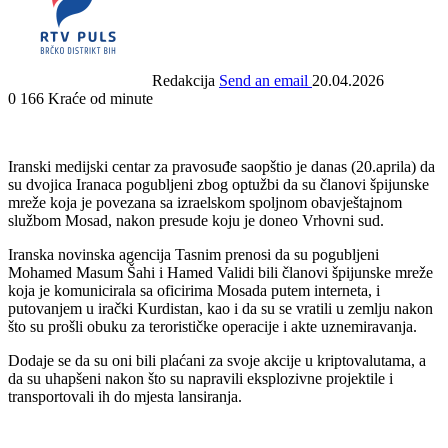
Redakcija
Send an email
20.04.2026
0
166
Kraće od minute
Iranski medijski centar za pravosuđe saopštio je danas (20.aprila) da
su dvojica Iranaca pogubljeni zbog optužbi da su članovi špijunske
mreže koja je povezana sa izraelskom spoljnom obavještajnom
službom Mosad, nakon presude koju je doneo Vrhovni sud.
Iranska novinska agencija Tasnim prenosi da su pogubljeni
Mohamed Masum Šahi i Hamed Validi bili članovi špijunske mreže
koja je komunicirala sa oficirima Mosada putem interneta, i
putovanjem u irački Kurdistan, kao i da su se vratili u zemlju nakon
što su prošli obuku za terorističke operacije i akte uznemiravanja.
Dodaje se da su oni bili plaćani za svoje akcije u kriptovalutama, a
da su uhapšeni nakon što su napravili eksplozivne projektile i
transportovali ih do mjesta lansiranja.