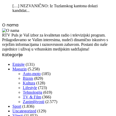
[…] NEZVANIČNO: Iz Tuzlanskog kantona dolazi
kandidat...
O nama
RTV Puls je Vaš izbor za kvalitetan radio i televizijski program.
Prilagođavamo se Vašim interesima, nudeći dinamično iskustvo s
svježim informacijama i raznovrsnom zabavom. Postani dio naše
zajednice i uživaj u vrhunskim medijskim sadržajima!
Kategorije
Emisije
(131)
Magazin
(5.258)
Auto-moto
(185)
Biznis
(829)
Kultura
(128)
Lifestyle
(723)
Tehnologija
(619)
TV & Film
(366)
Zanimljivosti
(2.577)
Sport
(1.836)
Uncategorized
(129)
Vijesti
(11.052)