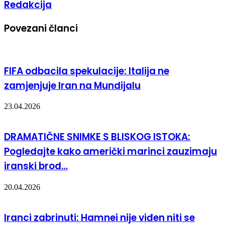
Redakcija
Povezani članci
FIFA odbacila spekulacije: Italija ne
zamjenjuje Iran na Mundijalu
23.04.2026
DRAMATIČNE SNIMKE S BLISKOG ISTOKA:
Pogledajte kako američki marinci zauzimaju
iranski brod…
20.04.2026
Iranci zabrinuti: Hamnei nije viđen niti se