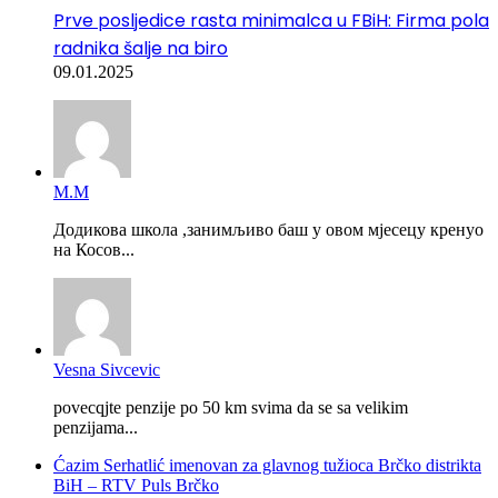
Prve posljedice rasta minimalca u FBiH: Firma pola
radnika šalje na biro
09.01.2025
М.М
Додикова школа ,занимљиво баш у овом мјесецу кренуо
на Косов...
Vesna Sivcevic
povecqjte penzije po 50 km svima da se sa velikim
penzijama...
Ćazim Serhatlić imenovan za glavnog tužioca Brčko distrikta
BiH – RTV Puls Brčko