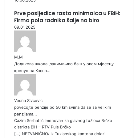
10.06.2025
Prve posljedice rasta minimalca u FBiH:
Firma pola radnika šalje na biro
09.01.2025
М.М
Додикова школа ,занимљиво баш у овом мјесецу
кренуо на Косов...
Vesna Sivcevic
povecqjte penzije po 50 km svima da se sa velikim
penzijama...
Ćazim Serhatlić imenovan za glavnog tužioca Brčko
distrikta BiH – RTV Puls Brčko
[…] NEZVANIČNO: Iz Tuzlanskog kantona dolazi