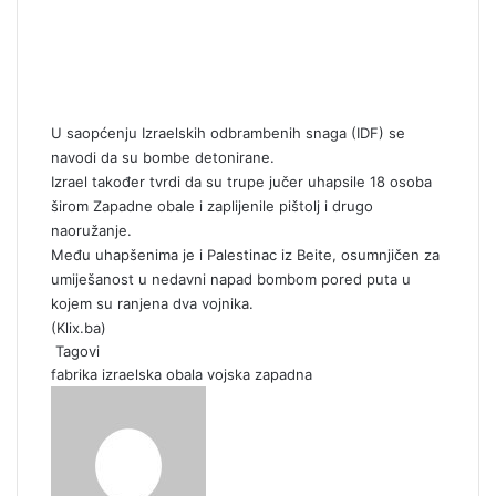
U saopćenju Izraelskih odbrambenih snaga (IDF) se
navodi da su bombe detonirane.
Izrael također tvrdi da su trupe jučer uhapsile 18 osoba
širom Zapadne obale i zaplijenile pištolj i drugo
naoružanje.
Među uhapšenima je i Palestinac iz Beite, osumnjičen za
umiješanost u nedavni napad bombom pored puta u
kojem su ranjena dva vojnika.
(
Klix.ba
)
Tagovi
fabrika
izraelska
obala
vojska
zapadna
S
e
n
d
a