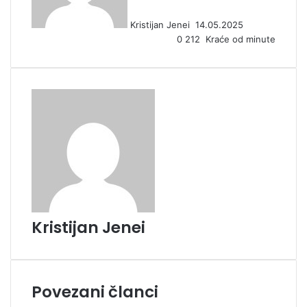
n
Kristijan Jenei
14.05.2025
e
0
212
Kraće od minute
m
a
i
l
Kristijan Jenei
Povezani članci