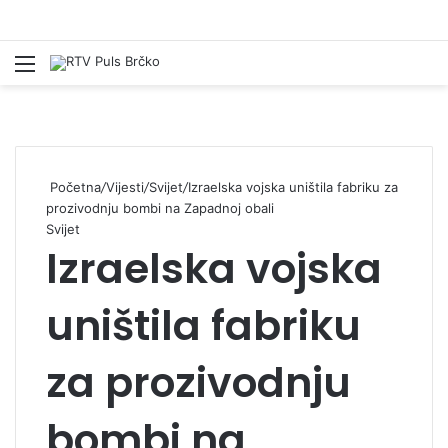
Izbornik
Pr
Početna
/
Vijesti
/
Svijet
/
Izraelska vojska uništila fabriku za
prozivodnju bombi na Zapadnoj obali
Svijet
Izraelska vojska
uništila fabriku
za prozivodnju
bombi na