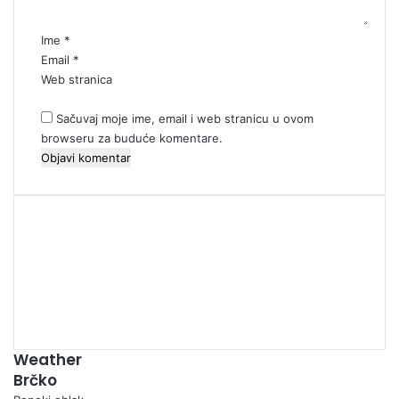
r
*
Ime
*
Email
*
Web stranica
Sačuvaj moje ime, email i web stranicu u ovom
browseru za buduće komentare.
00:00
Weather
Brčko