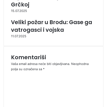
Grčkoj
15.07.2025
Veliki požar u Brodu: Gase ga
vatrogasci i vojska
11.07.2025
Komentariši
Vaša email adresa neće biti objavljivana.
Neophodna
polja su označena sa
*
K
o
m
e
n
t
a