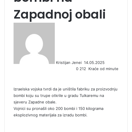
Zapadnoj obali
S
e
n
d
a
n
Kristijan Jenei
14.05.2025
e
0
212
Kraće od minute
m
a
i
l
Izraelska vojska tvrdi da je uništila fabriku za proizvodnju
bombi koju su trupe otkrile u gradu Tulkaremu na
sjeveru Zapadne obale.
Vojnici su pronašli oko 200 bombi i 150 kilograma
eksplozivnog materijala za izradu bombi.