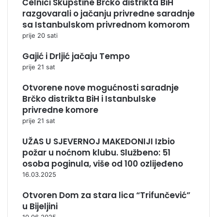
Čelnici Skupštine Brčko distrikta BiH
razgovarali o jačanju privredne saradnje
sa Istanbulskom privrednom komorom
prije 20 sati
Gajić i Drljić jačaju Tempo
prije 21 sat
Otvorene nove mogućnosti saradnje
Brčko distrikta BiH i Istanbulske
privredne komore
prije 21 sat
UŽAS U SJEVERNOJ MAKEDONIJI Izbio
požar u noćnom klubu. Službeno: 51
osoba poginula, više od 100 ozlijeđeno
16.03.2025
Otvoren Dom za stara lica “Trifunčević”
u Bijeljini