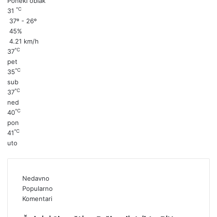
Poneki oblak
℃
31
37º - 26º
45%
4.21 km/h
℃
37
pet
℃
35
sub
℃
37
ned
℃
40
pon
℃
41
uto
Nedavno
Popularno
Komentari