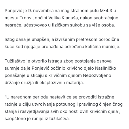
Ponjević je 9. novembra na magistralnom putu M-4.3 u
mjestu Trnovi, općini Velika Kladuša, nakon saobraćajne
nesreće, učestvovao u fizičkom sukobu sa više osoba.
Istog dana je uhapšen, a izvršenim pretresom porodične
kuće kod njega je pronađena određena količina municije.
Tužilaštvo je otvorilo istragu zbog postojanja osnova
sumnje da je Ponjević počinio krivično djelo Nasilničko
ponašanje u sticaju s krivičnim djelom Nedozvoljeno
držanje oružja ili eksplozivnih materija.
“U narednom periodu nastavit će se provoditi istražne
radnje u cilju utvrđivanja potpunog i pravilnog činjeničnog
stanja i rasvjetljavanja svih okolnosti ovih krivičnih djela”,
saopšteno je ranije iz tužilaštva.