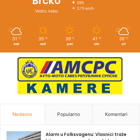
Brčko
29%
3.75 km/h
Vedro nebo
31
35
39
41
36
℃
℃
℃
℃
℃
sub
ned
pon
uto
sri
Nedavno
Popularno
Komentari
Alarm u Folksvagenu: Vlasnici traže