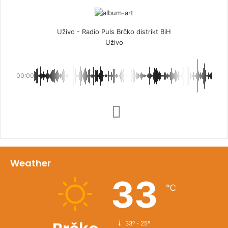
Uživo - Radio Puls Brčko distrikt BiH
Uživo
00:00
Weather
33
℃
33º - 25º