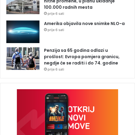
hitne promene, u planu ukidanje
100.000 radnih mesta
prije 6 sati
Amerika objavila nove snimke NLO-a
prije 6 sati
Penzija sa 65 godina odlazi u
prošlost: Evropa pomjera granicu,
negdje će se raditi i do 74. godine
prije 6 sati