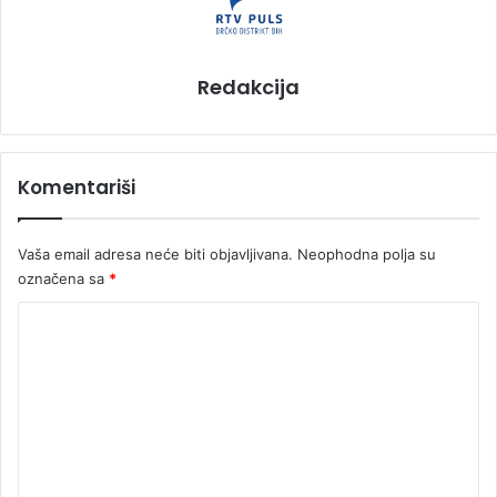
Redakcija
Komentariši
Vaša email adresa neće biti objavljivana.
Neophodna polja su
označena sa
*
K
o
m
e
n
t