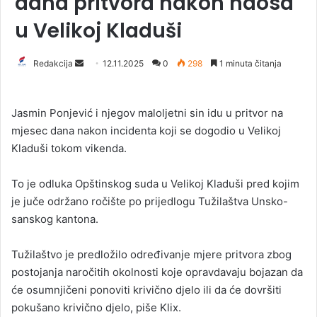
dana pritvora nakon haosa
u Velikoj Kladuši
Redakcija
S
12.11.2025
0
298
1 minuta čitanja
e
n
Jasmin Ponjević i njegov maloljetni sin idu u pritvor na
d
mjesec dana nakon incidenta koji se dogodio u Velikoj
a
Kladuši tokom vikenda.
n
e
To je odluka Opštinskog suda u Velikoj Kladuši pred kojim
m
a
je juče održano ročište po prijedlogu Tužilaštva Unsko-
i
sanskog kantona.
l
Tužilaštvo je predložilo određivanje mjere pritvora zbog
postojanja naročitih okolnosti koje opravdavaju bojazan da
će osumnjičeni ponoviti krivično djelo ili da će dovršiti
pokušano krivično djelo, piše Klix.