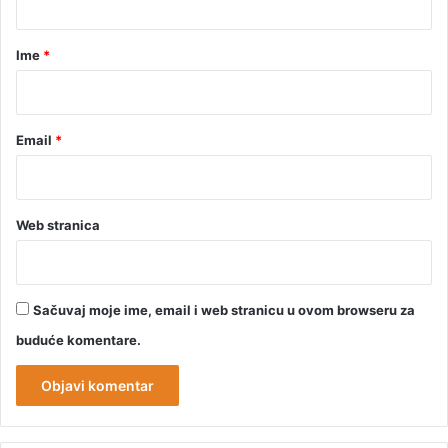
a
r
Ime
*
*
Email
*
Web stranica
Sačuvaj moje ime, email i web stranicu u ovom browseru za
buduće komentare.