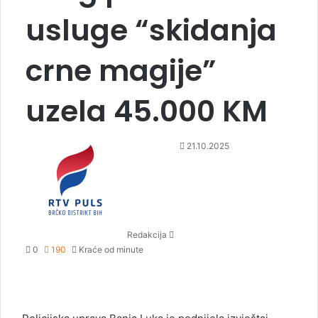
usluge “skidanja
crne magije”
uzela 45.000 KM
S
21.10.2025
e
n
d
a
n
Redakcija
e
0
190
Kraće od minute
m
a
i
l