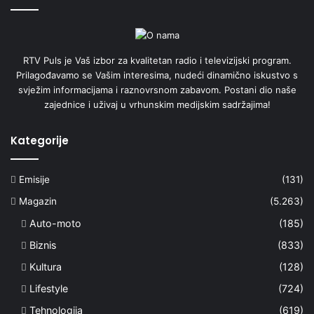
RTV Puls je Vaš izbor za kvalitetan radio i televizijski program.
Prilagođavamo se Vašim interesima, nudeći dinamično iskustvo s
svježim informacijama i raznovrsnom zabavom. Postani dio naše
zajednice i uživaj u vrhunskim medijskim sadržajima!
Kategorije
Emisije
(131)
Magazin
(5.263)
Auto-moto
(185)
Biznis
(833)
Kultura
(128)
Lifestyle
(724)
Tehnologija
(619)