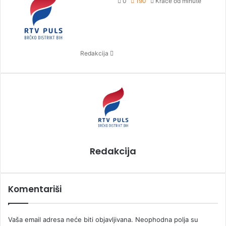
e
0
190
Kraće od minute
n
d
a
n
Redakcija
e
m
a
i
l
Redakcija
Komentariši
Vaša email adresa neće biti objavljivana.
Neophodna polja su