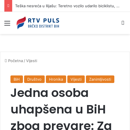
Teška nesreća u Ilijašu: Teretno vozilo udarilo biciklistu, 75-godišnjak zadržan u bolnici
Izbornik
Pr
Početna
/
Vijesti
BiH
Društvo
Hronika
Vijesti
Zanimljivosti
Jedna osoba
uhapšena u BiH
zbog prevare: Za