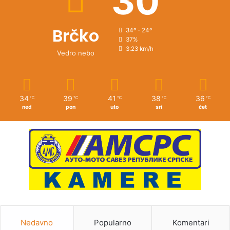
30
Brčko
34º - 24º
37%
3.23 km/h
Vedro nebo
34
39
41
38
36
℃
℃
℃
℃
℃
ned
pon
uto
sri
čet
Nedavno
Popularno
Komentari