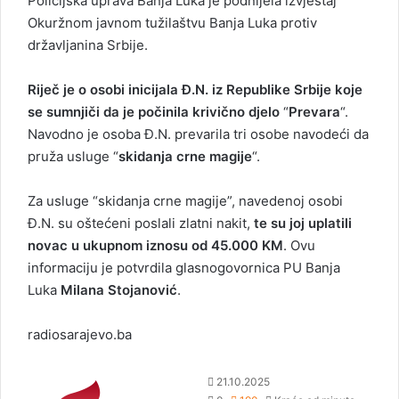
Policijska uprava Banja Luka je podnijela izvještaj
Okuržnom javnom tužilaštvu Banja Luka protiv
državljanina Srbije.
Riječ je o osobi inicijala Đ.N. iz Republike Srbije koje
se sumnjiči da je počinila krivično djelo
“
Prevara
“.
Navodno je osoba Đ.N. prevarila tri osobe navodeći da
pruža usluge “
skidanja crne magije
“.
Za usluge “skidanja crne magije”, navedenoj osobi
Đ.N. su oštećeni poslali zlatni nakit,
te su joj uplatili
novac u ukupnom iznosu od 45.000 KM
. Ovu
informaciju je potvrdila glasnogovornica PU Banja
Luka
Milana Stojanović
.
radiosarajevo.ba
S
21.10.2025