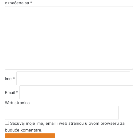
označena sa
*
K
o
m
e
n
t
a
r
*
Ime
*
Email
*
Web stranica
Sačuvaj moje ime, email i web stranicu u ovom browseru za
buduće komentare.