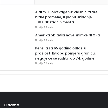
Alarm u Folksvagenu: Vlasnici traže
hitne promene, u planu ukidanje
100.000 radnih mesta
prije 24 sata
Amerika objavila nove snimke NLO-a
prije 24 sata
Penzija sa 65 godina odlazi u
prošlost: Evropa pomjera granicu,
negdje će se raditi i do 74. godine
prije 24 sata
O nama