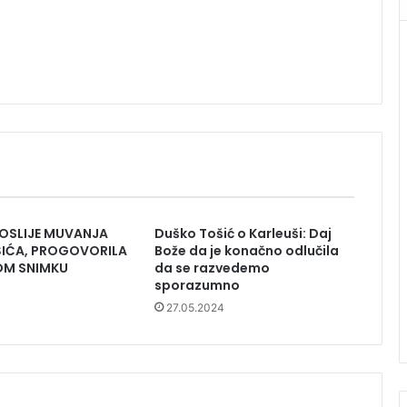
POSLIJE MUVANJA
Duško Tošić o Karleuši: Daj
IĆA, PROGOVORILA
Bože da je konačno odlučila
NOM SNIMKU
da se razvedemo
sporazumno
27.05.2024