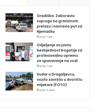
Gradiška: Zaboravio
suprugu na graničnom
prelazu i nastavio put za
Njemačku
prije 1 sat
Odjeljenje za javnu
bezbjednost bogatije za
profesionalnu opremu
za spasavanje na vodi
prije 1 sat
Sudar u Dragaljevcu,
vozilo završilo u dvorištu
mljekare (FOTO)
prije 3 sata