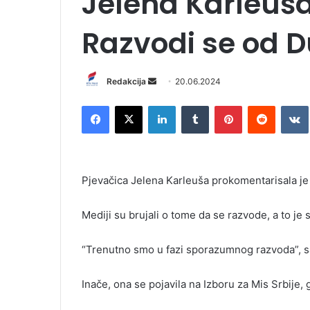
Jelena Karleuša
Razvodi se od D
Redakcija
S
20.06.2024
e
Facebook
X
LinkedIn
Tumblr
Pinterest
Reddit
VK
n
d
a
n
Pjevačica Jelena Karleuša prokomentarisala 
e
m
Mediji su brujali o tome da se razvode, a to je 
a
i
l
“Trenutno smo u fazi sporazumnog razvoda”, sa
Inače, ona se pojavila na Izboru za Mis Srbije