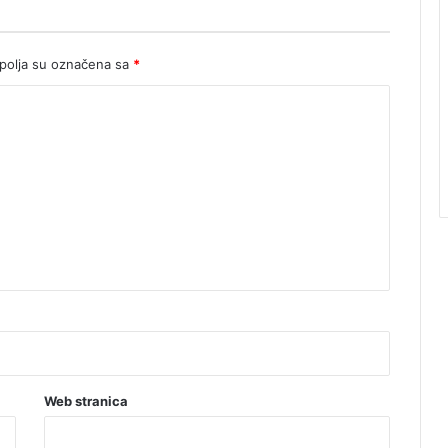
olja su označena sa
*
Web stranica