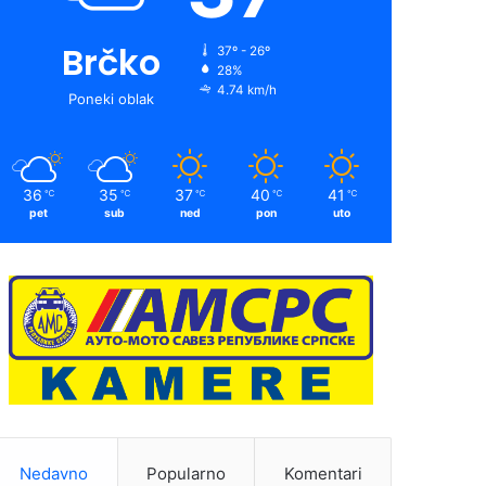
Brčko
37º - 26º
28%
4.74 km/h
Poneki oblak
36
35
37
40
41
℃
℃
℃
℃
℃
pet
sub
ned
pon
uto
Nedavno
Popularno
Komentari