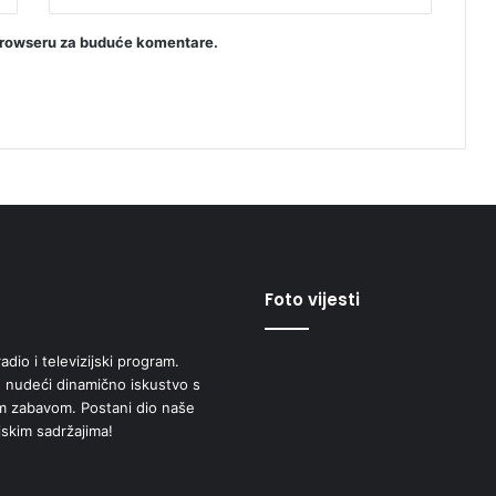
browseru za buduće komentare.
Foto vijesti
adio i televizijski program.
 nudeći dinamično iskustvo s
om zabavom. Postani dio naše
jskim sadržajima!