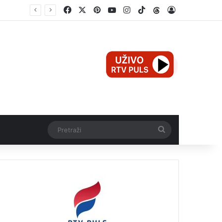
Facebook
X
Pinterest
YouTube
Instagram
TikTok
Threads
Log In
Mali Aleksej iz Teslića, prijevremeno rođena beba, dobio životnu bitku na UKC-u Srpske
Pretraži