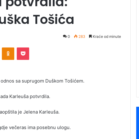
 potvrdila:
uška Tošića
0
283
Kraće od minute
ontakte
Odnoklassniki
Pocket
je odnos sa suprugom Duškom Tošićem.
sada Karleuša potvrdila.
opštila je Jelena Karleuša.
, gdje večeras ima posebnu ulogu.