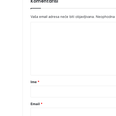
Komentariši
Vaša email adresa neće biti objavljivana.
Neophodna p
K
o
m
e
n
t
a
r
Ime
*
*
Email
*