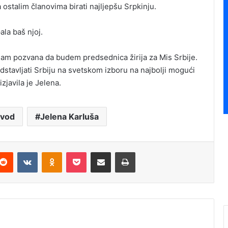
a ostalim članovima birati najljepšu Srpkinju.
ala baš njoj.
sam pozvana da budem predsednica žirija za Mis Srbije.
edstavljati Srbiju na svetskom izboru na najbolji mogući
zjavila je Jelena.
zvod
Jelena Karluša
Reddit
VKontakte
Odnoklassniki
Pocket
Podijeli putem Emaila
Štampaj