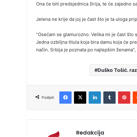
Ona će biti predsjednica žirija, te će zajedno s
Jelena ne krije da joj je čast što je ta uloga prip
“Osećam se glamurozno. Velika mi je čast što 
Jedna ozbiljna titula koja bira damu koja će pr
način. Srbija je poznata po najlepšim ženama”, i
Duško Tošić. ra
Facebook
X
LinkedIn
Tumblr
Pinterest
Podijeli
Redakcija