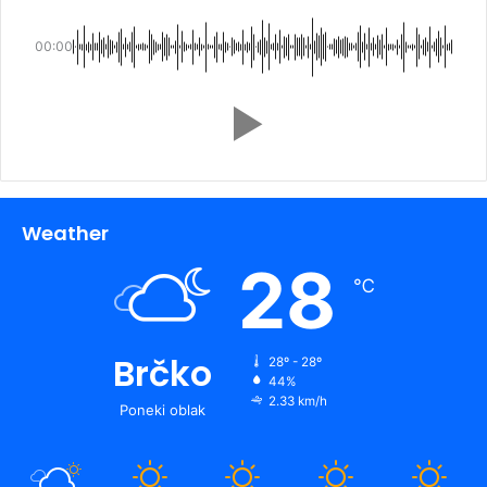
00:00
Weather
28
℃
Brčko
28º - 28º
44%
2.33 km/h
Poneki oblak