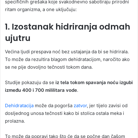
specifičnih grešaka koje svakodnevno sabotiraju prirodni
ritam organizma, a one uključuju:
1. Izostanak hidriranja odmah
ujutru
Većina ljudi prespava noć bez ustajanja da bi se hidrirala.
To može da rezultira blagom dehidratacijom, naročito ako
se ne pije dovoljno tečnosti tokom dana.
Studije pokazuju da se
iz tela tokom spavanja noću izgubi
između
400 i 700 mililitara vode
.
Dehidratacija
može da pogorša
zatvor
, jer tijelo zavisi od
dosljednog unosa tečnosti kako bi stolica ostala meka i
prolazna.
To može da popravi tako što će da se počne dan čašom