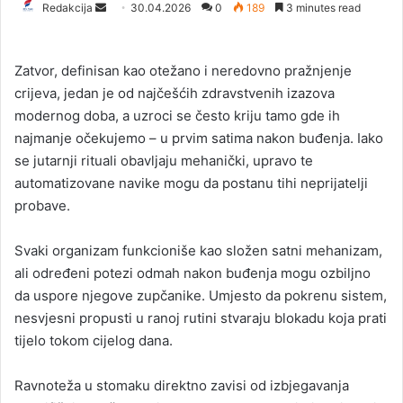
Redakcija
S
30.04.2026
0
189
3 minutes read
e
n
Zatvor, definisan kao otežano i neredovno pražnjenje
d
crijeva, jedan je od najčešćih zdravstvenih izazova
a
modernog doba, a uzroci se često kriju tamo gde ih
n
najmanje očekujemo – u prvim satima nakon buđenja. Iako
e
se jutarnji rituali obavljaju mehanički, upravo te
m
a
automatizovane navike mogu da postanu tihi neprijatelji
i
probave.
l
Svaki organizam funkcioniše kao složen satni mehanizam,
ali određeni potezi odmah nakon buđenja mogu ozbiljno
da uspore njegove zupčanike. Umjesto da pokrenu sistem,
nesvjesni propusti u ranoj rutini stvaraju blokadu koja prati
tijelo tokom cijelog dana.
Ravnoteža u stomaku direktno zavisi od izbjegavanja