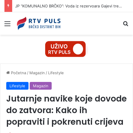
Osumnjičenom da je prevarama s kriptovalutama oštetio dvije žene za 42.000 KM
Izbornik
Pr
Početna
/
Magazin
/
Lifestyle
Lifestyle
Magazin
Jutarnje navike koje dovode
do zatvora: Kako ih
popraviti i pokrenuti crijeva