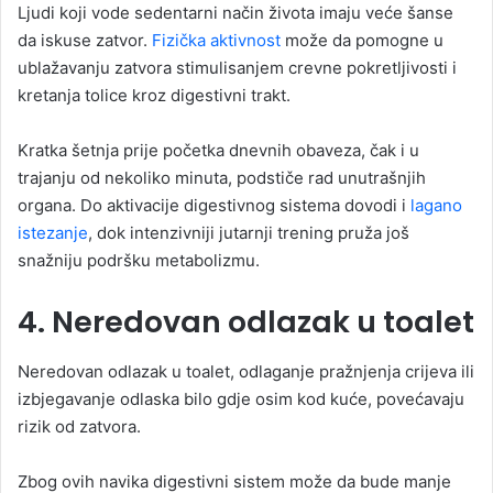
Ljudi koji vode sedentarni način života imaju veće šanse
da iskuse zatvor.
Fizička aktivnost
može da pomogne u
ublažavanju zatvora stimulisanjem crevne pokretljivosti i
kretanja tolice kroz digestivni trakt.
Kratka šetnja prije početka dnevnih obaveza, čak i u
trajanju od nekoliko minuta, podstiče rad unutrašnjih
organa. Do aktivacije digestivnog sistema dovodi i
lagano
istezanje
, dok intenzivniji jutarnji trening pruža još
snažniju podršku metabolizmu.
4. Neredovan odlazak u toalet
Neredovan odlazak u toalet, odlaganje pražnjenja crijeva ili
izbjegavanje odlaska bilo gdje osim kod kuće, povećavaju
rizik od zatvora.
Zbog ovih navika digestivni sistem može da bude manje