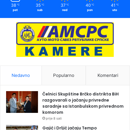
38
35
37
40
41
℃
℃
℃
℃
℃
pet
sub
ned
pon
uto
Nedavno
Popularno
Komentari
Čelnici Skupštine Brčko distrikta BiH
razgovarali o jačanju privredne
saradnje sa Istanbulskom privrednom
komorom
prije 8 sati
Gajić i Drljić jačaju Tempo