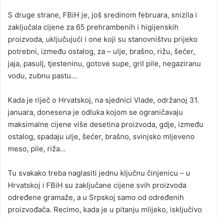
S druge strane, FBiH je, još sredinom februara, snizila i
zaključala cijene za 65 prehrambenih i higijenskih
proizvoda, uključujući i one koji su stanovništvu prijeko
potrebni, između ostalog, za – ulje, brašno, rižu, šećer,
jaja, pasulj, tjesteninu, gotove supe, gril pile, negaziranu
vodu, zubnu pastu…
Kada je riječ o Hrvatskoj, na sjednici Vlade, održanoj 31.
januara, donesena je odluka kojom se ograničavaju
maksimalne cijene više desetina proizvoda, gdje, između
ostalog, spadaju ulje, šećer, brašno, svinjsko mljeveno
meso, pile, riža…
Tu svakako treba naglasiti jednu ključnu činjenicu – u
Hrvatskoj i FBiH su zaključane cijene svih proizvoda
određene gramaže, a u Srpskoj samo od određenih
proizvođača. Recimo, kada je u pitanju mlijeko, isključivo