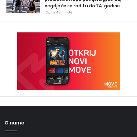
negdje će se raditi i do 74. godine
prije 43 minute
O nama