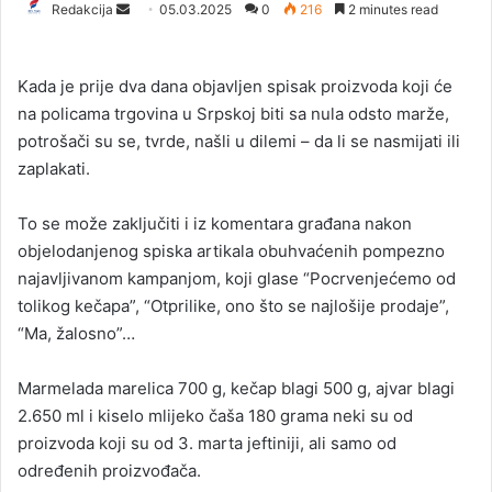
Redakcija
S
05.03.2025
0
216
2 minutes read
e
n
Kada je prije dva dana objavljen spisak proizvoda koji će
d
na policama trgovina u Srpskoj biti sa nula odsto marže,
a
potrošači su se, tvrde, našli u dilemi – da li se nasmijati ili
n
zaplakati.
e
m
a
To se može zaključiti i iz komentara građana nakon
i
objelodanjenog spiska artikala obuhvaćenih pompezno
l
najavljivanom kampanjom, koji glase “Pocrvenjećemo od
tolikog kečapa”, “Otprilike, ono što se najlošije prodaje”,
“Ma, žalosno”…
Marmelada marelica 700 g, kečap blagi 500 g, ajvar blagi
2.650 ml i kiselo mlijeko čaša 180 grama neki su od
proizvoda koji su od 3. marta jeftiniji, ali samo od
određenih proizvođača.