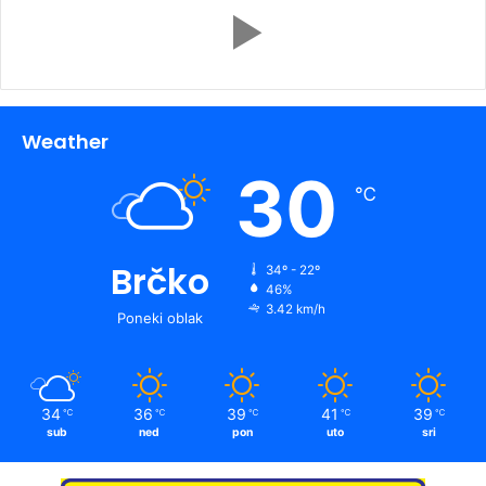
Weather
30
℃
Brčko
34º - 22º
46%
3.42 km/h
Poneki oblak
34
36
39
41
39
℃
℃
℃
℃
℃
sub
ned
pon
uto
sri