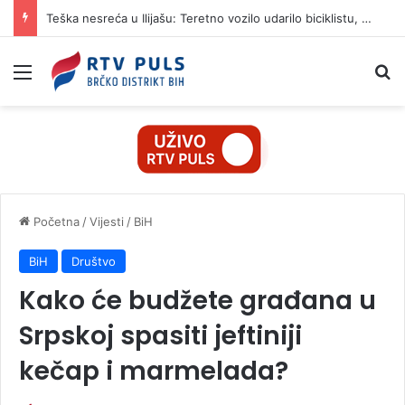
Teška nesreća u Ilijašu: Teretno vozilo udarilo biciklistu, 75-godišnjak zadržan u bolnici
Izbornik
Pr
Početna
/
Vijesti
/
BiH
BiH
Društvo
Kako će budžete građana u
Srpskoj spasiti jeftiniji
kečap i marmelada?