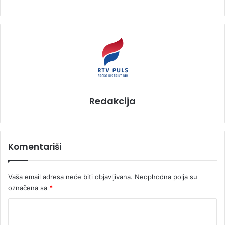
Redakcija
Komentariši
Vaša email adresa neće biti objavljivana.
Neophodna polja su
označena sa
*
K
o