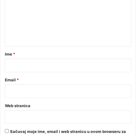
m
e
n
t
a
r
Ime
*
*
Email
*
Web stranica
Sačuvaj moje ime, email i web stranicu u ovom browseru za