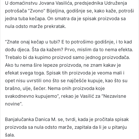
U domaćinstvu Jovana Vasilića, predsjednika Udruženja
potrošača “Zvono” Bijeljina, godišnje se, kako kaže, potroši
jedna tuba kečapa. On smatra da je spisak proizvoda sa
nula odsto marže prekratak.
“Znate onaj kečap u tubi? E to potrošimo godišnje, i to kad
dođu djeca. Šta da kažem? Prvo, mislim da to nema efekta.
Trebalo bi da kupimo proizvod samo jednog proizvođača.
Ako tu nema šire lepeze proizvoda, ne znam kakav je
efekat svega toga. Spisak tih proizvoda je veoma mali i
opet nisu uvrstili ono što se najčešće kupuje, kao što su
brašno, ulje, šećer. Nema onih proizvoda koje
svakodnevno kupujemo”, rekao je Vasilić za “Nezavisne
novine”.
Banjalučanka Danica M. se, tvrdi, kada je pročitala spisak
proizvoda sa nula odsto marže, zapitala da li je u pitanju
šala.