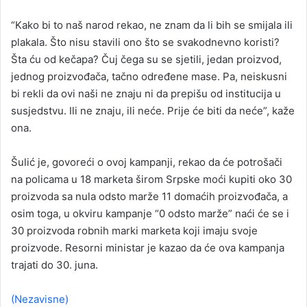
“Kako bi to naš narod rekao, ne znam da li bih se smijala ili
plakala. Što nisu stavili ono što se svakodnevno koristi?
Šta ću od kečapa? Čuj čega su se sjetili, jedan proizvod,
jednog proizvođača, tačno određene mase. Pa, neiskusni
bi rekli da ovi naši ne znaju ni da prepišu od institucija u
susjedstvu. Ili ne znaju, ili neće. Prije će biti da neće”, kaže
ona.
Šulić je, govoreći o ovoj kampanji, rekao da će potrošači
na policama u 18 marketa širom Srpske moći kupiti oko 30
proizvoda sa nula odsto marže 11 domaćih proizvođača, a
osim toga, u okviru kampanje “0 odsto marže” naći će se i
30 proizvoda robnih marki marketa koji imaju svoje
proizvode. Resorni ministar je kazao da će ova kampanja
trajati do 30. juna.
(Nezavisne)