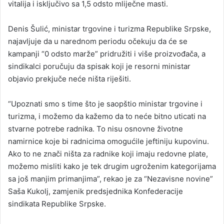
vitalija i isključivo sa 1,5 odsto mliječne masti.
Denis Šulić, ministar trgovine i turizma Republike Srpske,
najavljuje da u narednom periodu očekuju da će se
kampanji “0 odsto marže” pridružiti i više proizvođača, a
sindikalci poručuju da spisak koji je resorni ministar
objavio prekjuče neće ništa riješiti.
“Upoznati smo s time što je saopštio ministar trgovine i
turizma, i možemo da kažemo da to neće bitno uticati na
stvarne potrebe radnika. To nisu osnovne životne
namirnice koje bi radnicima omogućile jeftiniju kupovinu.
Ako to ne znači ništa za radnike koji imaju redovne plate,
možemo misliti kako je tek drugim ugroženim kategorijama
sa još manjim primanjima”, rekao je za “Nezavisne novine”
Saša Kukolj, zamjenik predsjednika Konfederacije
sindikata Republike Srpske.