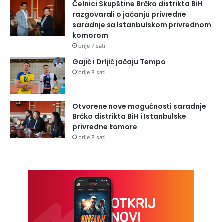
Čelnici Skupštine Brčko distrikta BiH
razgovarali o jačanju privredne
saradnje sa Istanbulskom privrednom
komorom
prije 7 sati
Gajić i Drljić jačaju Tempo
prije 8 sati
Otvorene nove mogućnosti saradnje
Brčko distrikta BiH i Istanbulske
privredne komore
prije 8 sati