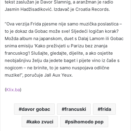
tekst zaslužan je Davor Slamnig, a aranžman je radio
Jasmin Hadžisadiković. Izdavač je Croatia Records.
“Ova verzija Frida pjesme nije samo muzička poslastica –
to je dokaz da Gobac može sve! Sljedeći logičan korak?
Možda album na japanskom, duet s Dalaj Lamom ili Gobac
snima emisiju ‘Kako preživjeti u Parizu bez znanja
francuskog’! Slušajte, gledajte, dijelite, a ako osjetite
neobjašnjivu želju da jedete baget i pijete vino iz čaše s
nogicom – ne brinite, to je samo nuspojava odlične
muzike!”, poručuje Jall Aux Yeux.
(
Klix.ba
)
davor gobac
francuski
frida
kako zvuci
psihomodo pop