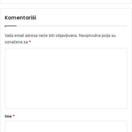
Komentariši
Vaša email adresa neće biti objavljivana.
Neophodna polja su
označena sa
*
K
o
m
e
n
t
a
r
Ime
*
*