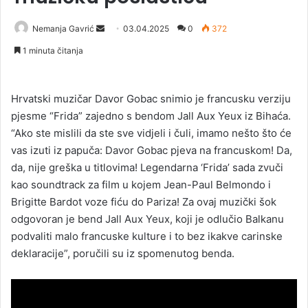
Nemanja Gavrić
S
03.04.2025
0
372
e
1 minuta čitanja
n
d
a
Hrvatski muzičar Davor Gobac snimio je francusku verziju
n
pjesme “Frida” zajedno s bendom Jall Aux Yeux iz Bihaća.
e
“Ako ste mislili da ste sve vidjeli i čuli, imamo nešto što će
m
vas izuti iz papuča: Davor Gobac pjeva na francuskom! Da,
a
da, nije greška u titlovima! Legendarna ‘Frida’ sada zvuči
i
kao soundtrack za film u kojem Jean-Paul Belmondo i
l
Brigitte Bardot voze fiću do Pariza! Za ovaj muzički šok
odgovoran je bend Jall Aux Yeux, koji je odlučio Balkanu
podvaliti malo francuske kulture i to bez ikakve carinske
deklaracije”, poručili su iz spomenutog benda.