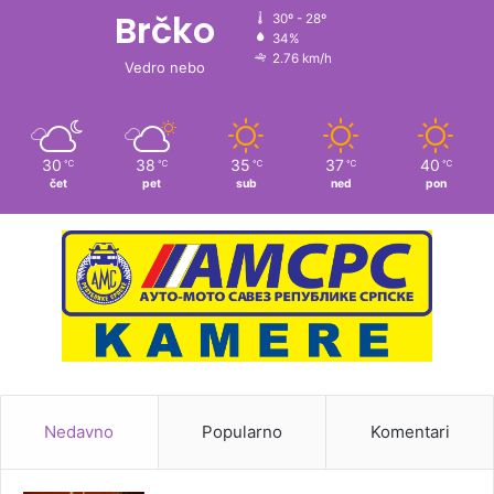
Brčko
30º - 28º
34%
2.76 km/h
Vedro nebo
30
38
35
37
40
℃
℃
℃
℃
℃
čet
pet
sub
ned
pon
Nedavno
Popularno
Komentari