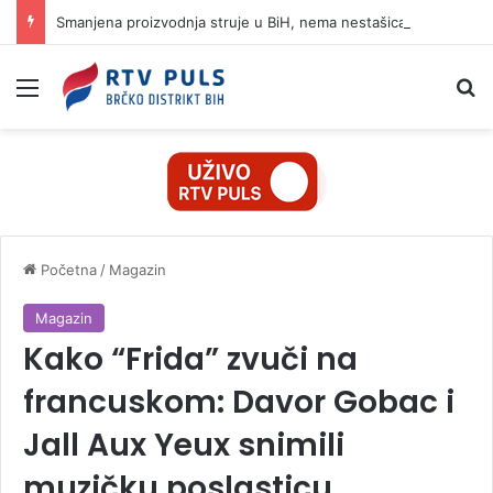
Smanjena proizvodnja struje u BiH, nema nestašica ni poskupljenja
Izbornik
Pr
Početna
/
Magazin
Magazin
Kako “Frida” zvuči na
francuskom: Davor Gobac i
Jall Aux Yeux snimili
muzičku poslasticu