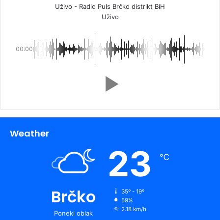
Uživo - Radio Puls Brčko distrikt BiH
Uživo
00:00
Weather
23
℃
Brčko
35º - 19º
59%
2.18 km/h
Poneki oblak