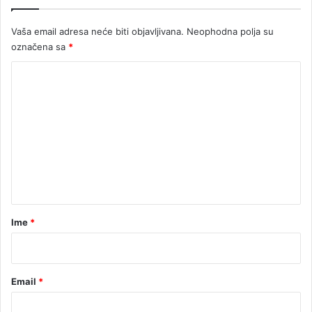
Vaša email adresa neće biti objavljivana.
Neophodna polja su
označena sa
*
K
o
m
e
n
t
a
r
Ime
*
*
Email
*