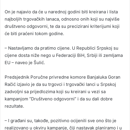
l
On je najavio da će u narednoj godini biti kreirana i lista
najboljih trgovačkih lanaca, odnosno onih koji su najviše
društveno odgovorni, te da su precizirani kriterijumi koji
će biti praćeni tokom godine.
– Nastavljamo da pratimo cijene. U Republici Srpskoj su
cijene dosta niže nego u Federaciji BiH, Srbiji ili zemljama
EU – naveo je Šulić.
Predsjednik Poručne privredne komore Banjaluka Goran
Račić izjavio je da su trgovci i trgovački lanci u Srpskoj
zadvoljni sa prijedlozima koji su kreirani u vezi sa
kampanjom “Društveno odgovorni” i da su dali dobre
rezultate.
– I građani su, takođe, pozitivno ocijenili sve ono što je
realizovano u okviru kampanje, čiji nastavak planiramo i u