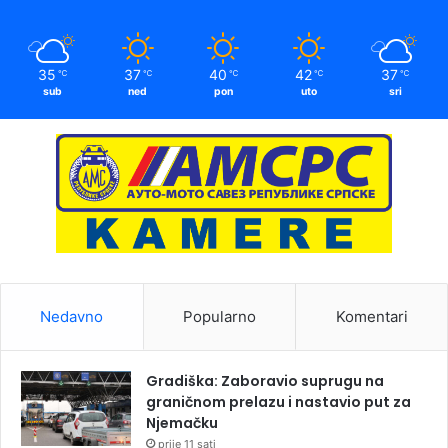
35
37
40
42
37
℃
℃
℃
℃
℃
sub
ned
pon
uto
sri
Nedavno
Popularno
Komentari
Gradiška: Zaboravio suprugu na
graničnom prelazu i nastavio put za
Njemačku
prije 11 sati