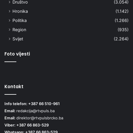
Društvo
(3.054)
Hronika
(1.142)
Politika
(1.266)
Region
(935)
Svijet
(2.264)
Foto vijesti
Kontakt
Info telefon: +387 66 510-961
Email:
redakcija@rtvpuls.ba
Email:
direktor@rtvpulsbrcko.ba
Viber: +387 66 863-529
Whatsapp: +387 66 863-529