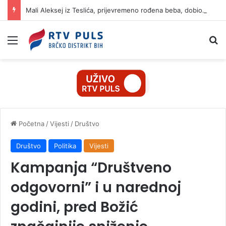
Mali Aleksej iz Teslića, prijevremeno rođena beba, dobio životnu bitku na UKC-u Srpske
Izbornik
Pr
Početna
/
Vijesti
/
Društvo
Društvo
Politika
Vijesti
Kampanja “Društveno
odgovorni” i u narednoj
godini, pred Božić