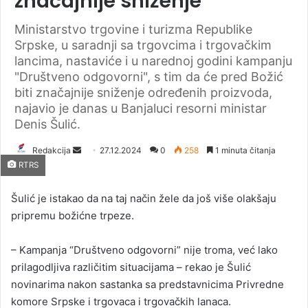
značajnije sniženje
Ministarstvo trgovine i turizma Republike
Srpske, u saradnji sa trgovcima i trgovačkim
lancima, nastaviće i u narednoj godini kampanju
"Društveno odgovorni", s tim da će pred Božić
biti značajnije sniženje određenih proizvoda,
najavio je danas u Banjaluci resorni ministar
Denis Šulić.
Redakcija
S
27.12.2024
0
258
1 minuta čitanja
RTRS
e
n
Šulić je istakao da na taj način žele da još više olakšaju
d
pripremu božićne trpeze.
a
n
– Kampanja “Društveno odgovorni” nije troma, već lako
e
prilagodljiva različitim situacijama – rekao je Šulić
m
a
novinarima nakon sastanka sa predstavnicima Privredne
i
komore Srpske i trgovaca i trgovačkih lanaca.