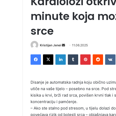
Kardiolozi otkri
minute koja mož
srce
Kristijan Jenei
S
11.06.2025
e
Facebook
X
LinkedIn
Tumblr
Pinterest
Reddit
VK
n
d
a
n
Disanje je automatska radnja koju obično uzim
e
utiče na vaše tijelo – posebno na srce. Pod str
m
kisika u krvi, brži rad srca, povišen krvni tlak
a
i
koncentraciju i pamćenje.
l
– Ako ste stalno pod stresom, u tijelu dolazi d
povećava rizik od bolesti srca – objašnjava k