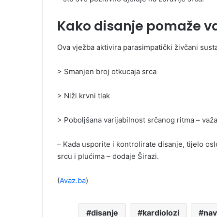
Kako disanje pomaže v
Ova vježba aktivira parasimpatički živčani sust
> Smanjen broj otkucaja srca
> Niži krvni tlak
> Poboljšana varijabilnost srčanog ritma – važ
– Kada usporite i kontrolirate disanje, tijelo os
srcu i plućima – dodaje Širazi.
(
Avaz.ba
)
disanje
kardiolozi
nav