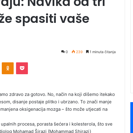
vaju: Navika od tri
e spasiti vaše
0
239
1 minuta čitanja
ontakte
Odnoklassniki
Pocket
amo zdravo za gotovo. No, način na koji dišemo itekako
esom, disanje postaje plitko i ubrzano. To znači manje
 i smanjena oksigenacija mozga – što može utjecati na
o upalnih procesa, porasta šećera i kolesterola, što sve
ardiolog Mohamad Širazi (Mohammad Shirazi)