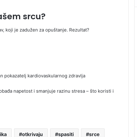
ašem srcu?
av, koji je zadužen za opuštanje. Rezultat?
an pokazatelj kardiovaskularnog zdravlja
lobađa napetost i smanjuje razinu stresa – što koristi i
ika
otkrivaju
spasiti
srce