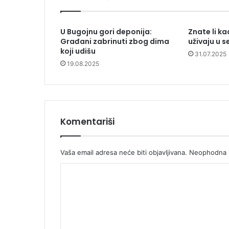
U Bugojnu gori deponija:
Znate li ka
Građani zabrinuti zbog dima
uživaju u s
koji udišu
31.07.2025
19.08.2025
Komentariši
Vaša email adresa neće biti objavljivana.
Neophodna p
K
o
m
e