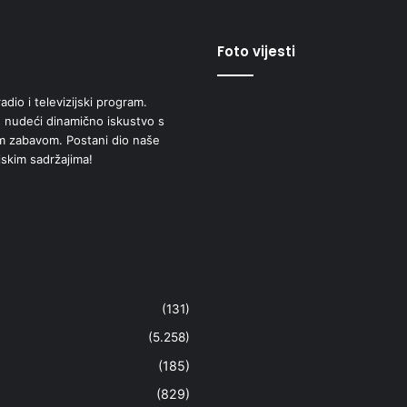
Foto vijesti
adio i televizijski program.
 nudeći dinamično iskustvo s
om zabavom. Postani dio naše
jskim sadržajima!
(131)
(5.258)
(185)
(829)