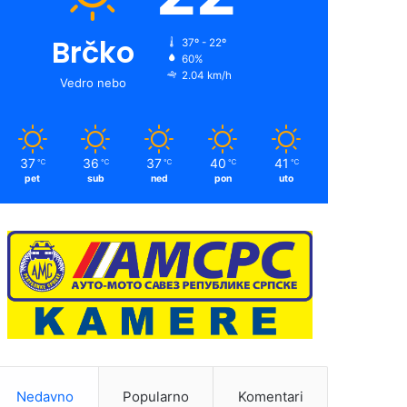
Brčko
37º - 22º
60%
2.04 km/h
Vedro nebo
37
36
37
40
41
℃
℃
℃
℃
℃
pet
sub
ned
pon
uto
Nedavno
Popularno
Komentari