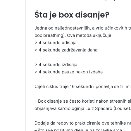
Šta je box disanje?
Jedna od najjednostavnijih, a vrlo učinkovitih t
box breathing). Ova metoda uključuje:
> 4 sekunde udisaja
> 4 sekunde zadržavanja daha
> 4 sekunde izdisaja
> 4 sekunde pauze nakon izdaha
Cijeli ciklus traje 16 sekundi i ponavlja se tri m
– Box disanje se često koristi nakon stresnih si
objašnjava kardiologinja Luiz Spadaro (Louise)
Dodaje da redovito prakticiranje ove tehnike n
– što sve pozitivno djeluje na zdravlje srca.