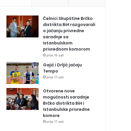
Čelnici Skupštine Brčko
distrikta BiH razgovarali
o jačanju privredne
saradnje sa
Istanbulskom
privrednom komorom
prije 16 sati
Gajić i Drljić jačaju
Tempo
prije 17 sati
Otvorene nove
mogućnosti saradnje
Brčko distrikta BiH i
Istanbulske privredne
komore
prije 17 sati