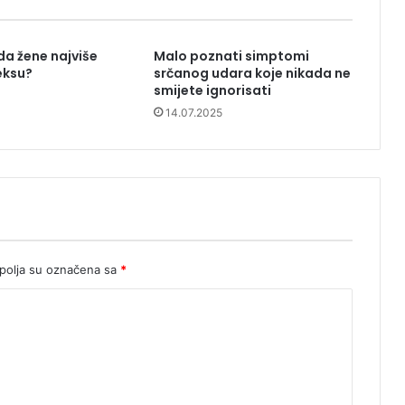
da žene najviše
Malo poznati simptomi
eksu?
srčanog udara koje nikada ne
smijete ignorisati
14.07.2025
olja su označena sa
*