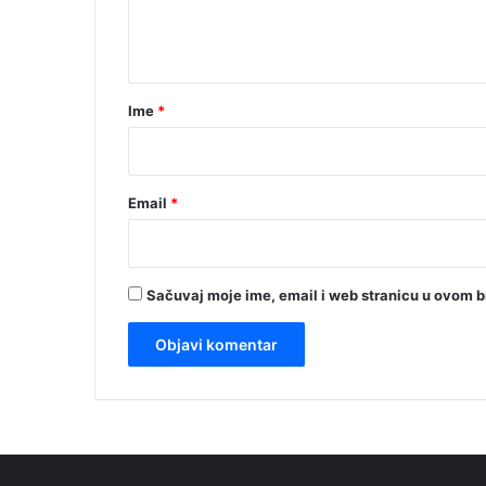
n
t
a
r
Ime
*
*
Email
*
Sačuvaj moje ime, email i web stranicu u ovom 