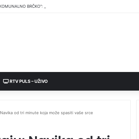
KOMUNALNO BRČKO”: Voda iz rezervoara Gajevi trenutno nije za piće
RTV PULS – UŽIVO
: Navika od tri minute koja može spasiti vaše srce