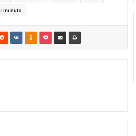
tri minute
Reddit
VKontakte
Odnoklassniki
Pocket
Podijeli putem Emaila
Štampaj