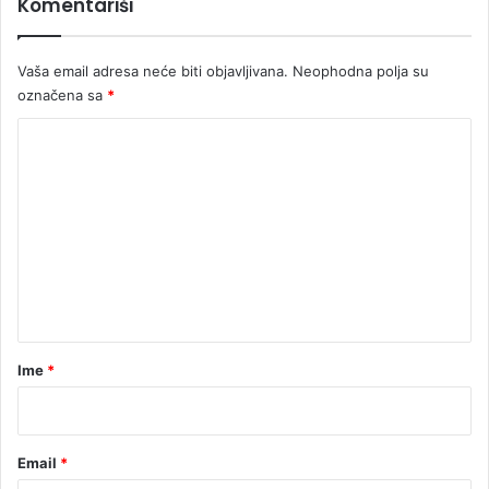
Komentariši
Vaša email adresa neće biti objavljivana.
Neophodna polja su
označena sa
*
K
o
m
e
n
t
a
r
Ime
*
*
Email
*