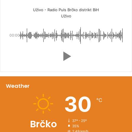
Uživo - Radio Puls Brčko distrikt BiH
Uživo
00:00
Weather
30
℃
Brčko
37º - 25º
35%
2.49 km/h