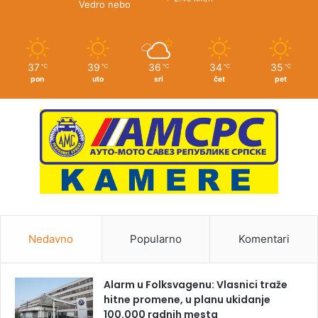
Vedro nebo
37
39
36
34
35
℃
℃
℃
℃
℃
pon
uto
sri
čet
pet
Nedavno
Popularno
Komentari
Alarm u Folksvagenu: Vlasnici traže
hitne promene, u planu ukidanje
100.000 radnih mesta