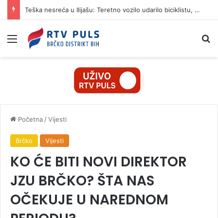
Teška nesreća u Ilijašu: Teretno vozilo udarilo biciklistu, 75-godišnjak zadržan u bolnici
Izbornik
Pr
Početna
/
Vijesti
Brčko
Vijesti
KO ĆE BITI NOVI DIREKTOR
JZU BRČKO? ŠTA NAS
OČEKUJE U NAREDNOM