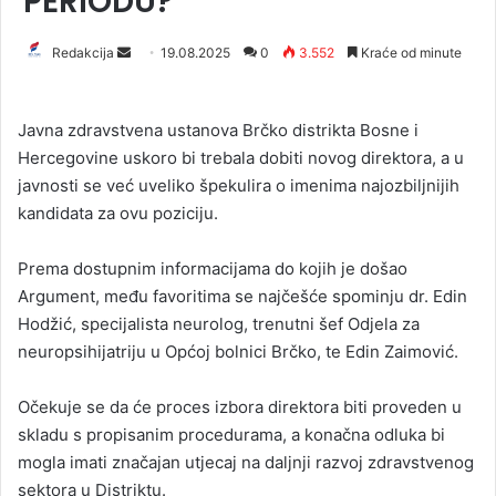
PERIODU?
Redakcija
S
19.08.2025
0
3.552
Kraće od minute
e
n
Javna zdravstvena ustanova Brčko distrikta Bosne i
d
Hercegovine uskoro bi trebala dobiti novog direktora, a u
a
javnosti se već uveliko špekulira o imenima najozbiljnijih
n
kandidata za ovu poziciju.
e
m
a
Prema dostupnim informacijama do kojih je došao
i
Argument, među favoritima se najčešće spominju dr. Edin
l
Hodžić, specijalista neurolog, trenutni šef Odjela za
neuropsihijatriju u Općoj bolnici Brčko, te Edin Zaimović.
Očekuje se da će proces izbora direktora biti proveden u
skladu s propisanim procedurama, a konačna odluka bi
mogla imati značajan utjecaj na daljnji razvoj zdravstvenog
sektora u Distriktu.