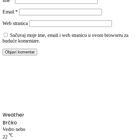
Ime
*
Email
*
Web stranica
Sačuvaj moje ime, email i web stranicu u ovom browseru za
buduće komentare.
00:00
Weather
Brčko
Vedro nebo
℃
22