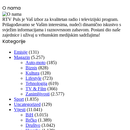
O nama
RTV Puls je Vaš izbor za kvalitetan radio i televizijski program.
Prilagođavamo se Vašim interesima, nudeći dinamično iskustvo s
svježim informacijama i raznovrsnom zabavom. Postani dio naše
zajednice i uživaj u vrhunskim medijskim sadržajima!
Kategorije
Emisije
(131)
Magazin
(5.257)
Auto-moto
(185)
Biznis
(828)
Kultura
(128)
Lifestyle
(723)
Tehnologija
(619)
TV & Film
(366)
Zanimljivosti
(2.577)
Sport
(1.835)
Uncategorized
(129)
Vijesti
(11.041)
BiH
(3.015)
Brčko
(1.389)
Društvo
(3.042)