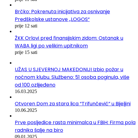
Brčko: Pokrenuta inicijativa za osnivanje
Predškolske ustanove „LOGOS“
prije 12 sati
ŽKK Orlovi pred finansijskim zidom: Ostanak u
WABA ligi po velikim upitnikom
prije 15 sati
UŽAS U SJEVERNOJ MAKEDONIJI Izbio požar u
noćnom klubu. Službeno: 51 osoba poginula, više
od 100 ozlijeđeno
16.03.2025
Otvoren Dom za stara lica “Trifunčević” u Bijeljini
10.06.2025
Prve posljedice rasta minimalca u FBiH: Firma pola
radnika šalje na biro
09.01.2025