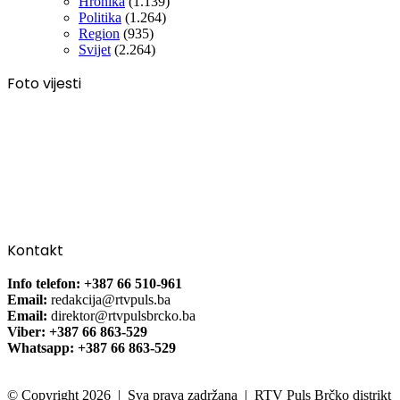
Hronika
(1.139)
Politika
(1.264)
Region
(935)
Svijet
(2.264)
Foto vijesti
Kontakt
Info telefon: +387 66 510-961
Email:
redakcija@rtvpuls.ba
Email:
direktor@rtvpulsbrcko.ba
Viber: +387 66 863-529
Whatsapp: +387 66 863-529
© Copyright 2026 | Sva prava zadržana | RTV Puls Brčko distrikt