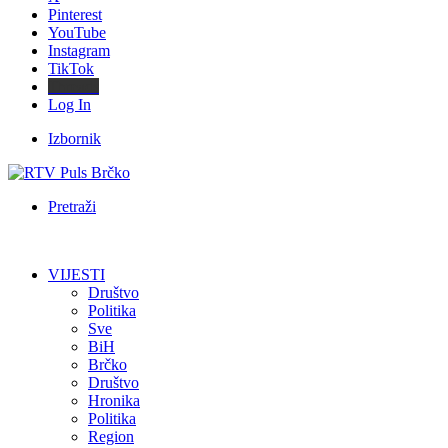
Pinterest
YouTube
Instagram
TikTok
Threads
Log In
Izbornik
Pretraži
VIJESTI
Društvo
Politika
Sve
BiH
Brčko
Društvo
Hronika
Politika
Region