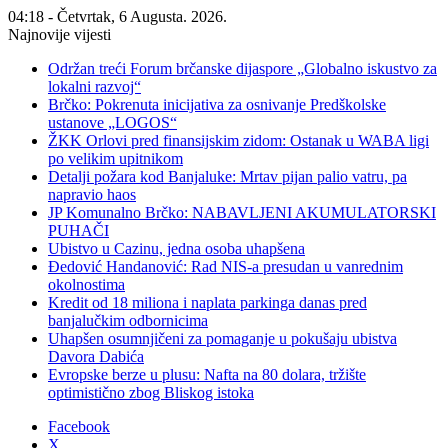
04:18 - Četvrtak, 6 Augusta. 2026.
Najnovije vijesti
Održan treći Forum brčanske dijaspore „Globalno iskustvo za
lokalni razvoj“
Brčko: Pokrenuta inicijativa za osnivanje Predškolske
ustanove „LOGOS“
ŽKK Orlovi pred finansijskim zidom: Ostanak u WABA ligi
po velikim upitnikom
Detalji požara kod Banjaluke: Mrtav pijan palio vatru, pa
napravio haos
JP Komunalno Brčko: NABAVLJENI AKUMULATORSKI
PUHAČI
Ubistvo u Cazinu, jedna osoba uhapšena
Đedović Handanović: Rad NIS-a presudan u vanrednim
okolnostima
Kredit od 18 miliona i naplata parkinga danas pred
banjalučkim odbornicima
Uhapšen osumnjičeni za pomaganje u pokušaju ubistva
Davora Dabića
Evropske berze u plusu: Nafta na 80 dolara, tržište
optimistično zbog Bliskog istoka
Facebook
X