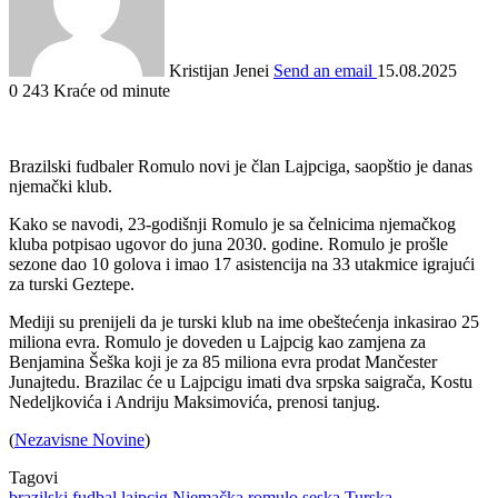
Kristijan Jenei
Send an email
15.08.2025
0
243
Kraće od minute
Brazilski fudbaler Romulo novi je član Lajpciga, saopštio je danas
njemački klub.
Kako se navodi, 23-godišnji Romulo je sa čelnicima njemačkog
kluba potpisao ugovor do juna 2030. godine. Romulo je prošle
sezone dao 10 golova i imao 17 asistencija na 33 utakmice igrajući
za turski Geztepe.
Mediji su prenijeli da je turski klub na ime obeštećenja inkasirao 25
miliona evra. Romulo je doveden u Lajpcig kao zamjena za
Benjamina Šeška koji je za 85 miliona evra prodat Mančester
Junajtedu. Brazilac će u Lajpcigu imati dva srpska saigrača, Kostu
Nedeljkovića i Andriju Maksimovića, prenosi tanjug.
(
Nezavisne Novine
)
Tagovi
brazilski
fudbal
lajpcig
Njemačka
romulo
seska
Turska