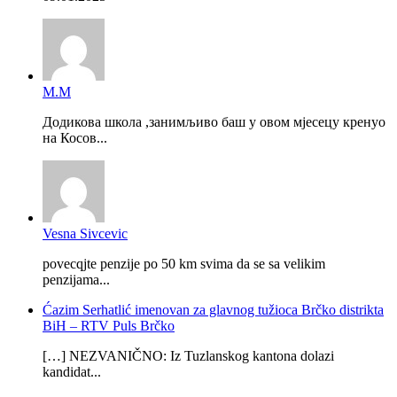
М.М
Додикова школа ,занимљиво баш у овом мјесецу кренуо
на Косов...
Vesna Sivcevic
povecqjte penzije po 50 km svima da se sa velikim
penzijama...
Ćazim Serhatlić imenovan za glavnog tužioca Brčko distrikta
BiH – RTV Puls Brčko
[…] NEZVANIČNO: Iz Tuzlanskog kantona dolazi
kandidat...