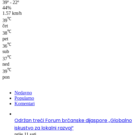
39º - 22º
44%
1.57 km/h
℃
39
čet
℃
38
pet
℃
36
sub
℃
37
ned
℃
39
pon
Nedavno
Popularno
Komentari
Održan treći Forum brčanske dijaspore „Globalno
iskustvo za lokalni razvoj“
prije 11 sati