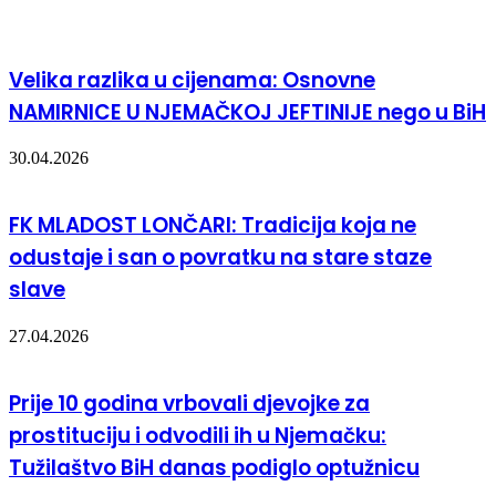
Velika razlika u cijenama: Osnovne
NAMIRNICE U NJEMAČKOJ JEFTINIJE nego u BiH
30.04.2026
FK MLADOST LONČARI: Tradicija koja ne
odustaje i san o povratku na stare staze
slave
27.04.2026
Prije 10 godina vrbovali djevojke za
prostituciju i odvodili ih u Njemačku:
Tužilaštvo BiH danas podiglo optužnicu