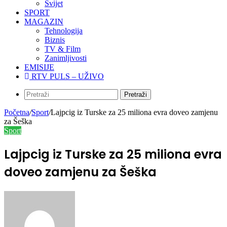
Svijet
SPORT
MAGAZIN
Tehnologija
Biznis
TV & Film
Zanimljivosti
EMISIJE
RTV PULS – UŽIVO
Pretraži
Početna
/
Sport
/
Lajpcig iz Turske za 25 miliona evra doveo zamjenu
za Šeška
Sport
Lajpcig iz Turske za 25 miliona evra
doveo zamjenu za Šeška