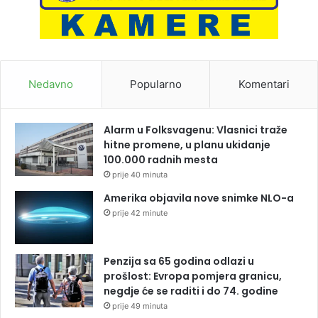
Nedavno
Popularno
Komentari
Alarm u Folksvagenu: Vlasnici traže
hitne promene, u planu ukidanje
100.000 radnih mesta
prije 40 minuta
Amerika objavila nove snimke NLO-a
prije 42 minute
Penzija sa 65 godina odlazi u
prošlost: Evropa pomjera granicu,
negdje će se raditi i do 74. godine
prije 49 minuta