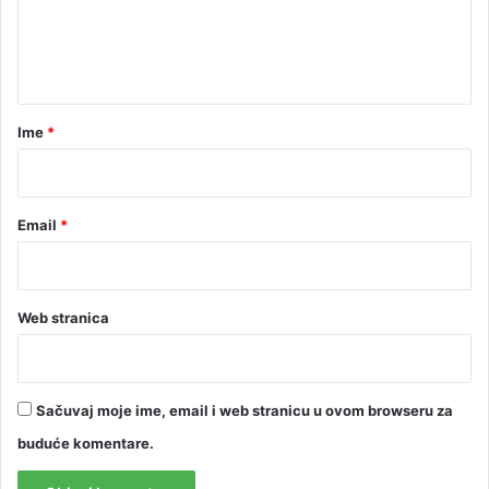
n
t
a
r
Ime
*
*
Email
*
Web stranica
Sačuvaj moje ime, email i web stranicu u ovom browseru za
buduće komentare.