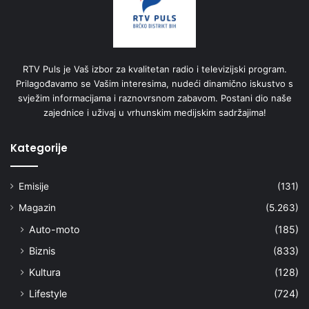
RTV Puls je Vaš izbor za kvalitetan radio i televizijski program.
Prilagođavamo se Vašim interesima, nudeći dinamično iskustvo s
svježim informacijama i raznovrsnom zabavom. Postani dio naše
zajednice i uživaj u vrhunskim medijskim sadržajima!
Kategorije
Emisije
(131)
Magazin
(5.263)
Auto-moto
(185)
Biznis
(833)
Kultura
(128)
Lifestyle
(724)