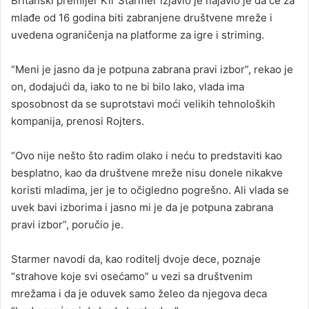
Britanski premijer Kir Starmer izjavio je najavio je da će za
d
mlađe od 16 godina biti zabranjene društvene mreže i
a
uvedena ograničenja na platforme za igre i striming.
n
e
“Meni je jasno da je potpuna zabrana pravi izbor”, rekao je
m
a
on, dodajući da, iako to ne bi bilo lako, vlada ima
i
sposobnost da se suprotstavi moći velikih tehnoloških
l
kompanija, prenosi Rojters.
“Ovo nije nešto što radim olako i neću to predstaviti kao
besplatno, kao da društvene mreže nisu donele nikakve
koristi mladima, jer je to očigledno pogrešno. Ali vlada se
uvek bavi izborima i jasno mi je da je potpuna zabrana
pravi izbor”, poručio je.
Starmer navodi da, kao roditelj dvoje dece, poznaje
“strahove koje svi osećamo” u vezi sa društvenim
mrežama i da je oduvek samo želeo da njegova deca