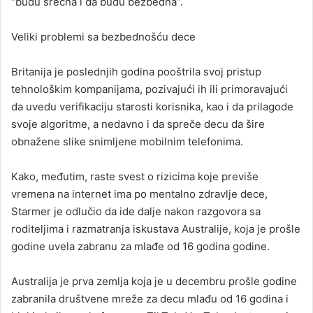
“budu srećna i da budu bezbedna”.
Veliki problemi sa bezbednošću dece
Britanija je poslednjih godina pooštrila svoj pristup
tehnološkim kompanijama, pozivajući ih ili primoravajući
da uvedu verifikaciju starosti korisnika, kao i da prilagode
svoje algoritme, a nedavno i da spreče decu da šire
obnažene slike snimljene mobilnim telefonima.
Kako, međutim, raste svest o rizicima koje previše
vremena na internet ima po mentalno zdravlje dece,
Starmer je odlučio da ide dalje nakon razgovora sa
roditeljima i razmatranja iskustava Australije, koja je prošle
godine uvela zabranu za mlađe od 16 godina godine.
Australija je prva zemlja koja je u decembru prošle godine
zabranila društvene mreže za decu mlađu od 16 godina i