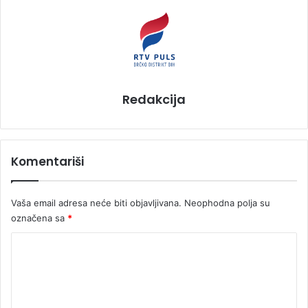
Redakcija
Komentariši
Vaša email adresa neće biti objavljivana.
Neophodna polja su
označena sa
*
K
o
m
e