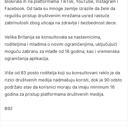
blokirala ih na platformama TikTok, YouTube, Instagram i
Facebook. Od tada su mnoge zemlje izrazile da žele da
regulišu pristup društvenim mrežama usred rastuće
zabrinutosti zbog uticaja na zdravlje i bezbednost dece.
Velika Britanija se konsultovala sa nastavnicima,
roditeljima i mladima o novim ograničenjima, uključujući
moguću zabranu za mlađe od 16 godina, kao i vremenska
ograničenja aplikacija.
Više od 83 posto roditelja koji su konsultovani reklo je da
rizici društvenih medija nadmašuju koristi, dok je 90 odsto
podržalo stav da korisnici moraju da imaju minimum 16
godina za pristup platformama društvenih medija.
B92