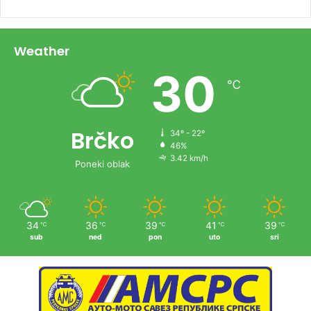
Weather
30
℃
Brčko
34º - 22º
46%
3.42 km/h
Poneki oblak
34
36
39
41
39
℃
℃
℃
℃
℃
sub
ned
pon
uto
sri