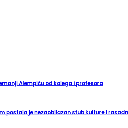
emanji Alempiću od kolega i profesora
 postala je nezaobilazan stub kulture i rasadn