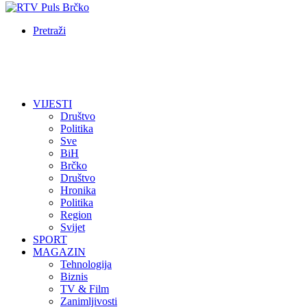
Pretraži
VIJESTI
Društvo
Politika
Sve
BiH
Brčko
Društvo
Hronika
Politika
Region
Svijet
SPORT
MAGAZIN
Tehnologija
Biznis
TV & Film
Zanimljivosti