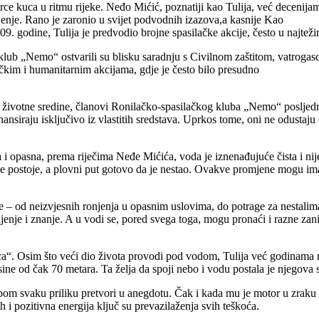
srce kuca u ritmu rijeke. Neđo Mićić, poznatiji kao Tulija, već decenija
jenje. Rano je zaronio u svijet podvodnih izazova,a kasnije Kao
 godine, Tulija je predvodio brojne spasilačke akcije, često u najtežim
ub „Nemo“ ostvarili su blisku saradnju s Civilnom zaštitom, vatrogasc
kim i humanitarnim akcijama, gdje je često bilo presudno
životne sredine, članovi Ronilačko-spasilačkog kluba „Nemo“ posljedn
ansiraju isključivo iz vlastitih sredstava. Uprkos tome, oni ne odustaj
i opasna, prema riječima Neđe Mićića, voda je iznenađujuće čista i nije
ne postoje, a plovni put gotovo da je nestao. Ovakve promjene mogu imat
– od neizvjesnih ronjenja u opasnim uslovima, do potrage za nestalima
ljenje i znanje. A u vodi se, pored svega toga, mogu pronaći i razne zani
a“. Osim što veći dio života provodi pod vodom, Tulija već godinama n
ne od čak 70 metara. Ta želja da spoji nebo i vodu postala je njegova
om svaku priliku pretvori u anegdotu. Čak i kada mu je motor u zraku otk
 i pozitivna energija ključ su prevazilaženja svih teškoća.