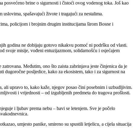
ma posvećeno brine o sigurnosti i čistoći ovog vodenog toka.​ Još kao
 uslovima, spašavajući živote i tragajući za nestalima.
ima, policijom i brojnim drugim institucijama širom Bosne i
jih godina ne dobijaju gotovo nikakvu pomoć ni podršku od vlasti.
u od svoje misije, vođeni entuzijazmom, solidarnošću i osjećajem
 zatrovana. Međutim, ono što zaista zabrinjava jeste činjenica da je
i dugoročne posljedice, kako za ekosistem, tako i za sigurnost na
, ali upravo to, kako kaže, njegov posao čini posebnim i uzbudljivim.
mljivosti i vrijednosti – od izgubljenih predmeta do tragova prošlosti.
jeguje i ljubav prema nebu – bavi se letenjem. Sve je počelo
 svakodnevnica.
azao, umjesto panike, smireno su spustili letjelicu, a cijela situacija