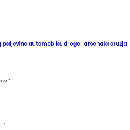
 paljevine automobila, droge i arsenala oružja
na sa
*