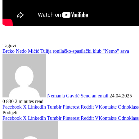
Tagovi
Brcko
Neđo Mićić Tulija
ronilačko-spasilački klub "Nemo"
sava
Nemanja Gavrić
Send an email
24.04.2025
0
830
2 minutes read
Facebook
X
LinkedIn
Tumblr
Pinterest
Reddit
VKontakte
Odnoklass
Podijeli
Facebook
X
LinkedIn
Tumblr
Pinterest
Reddit
VKontakte
Odnoklass