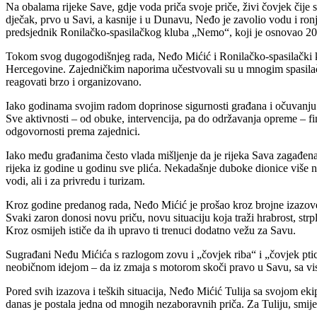
Na obalama rijeke Save, gdje voda priča svoje priče, živi čovjek čije 
dječak, prvo u Savi, a kasnije i u Dunavu, Neđo je zavolio vodu i ron
predsjednik Ronilačko-spasilačkog kluba „Nemo“, koji je osnovao 2009.
Tokom svog dugogodišnjeg rada, Neđo Mićić i Ronilačko-spasilački kl
Hercegovine. Zajedničkim naporima učestvovali su u mnogim spasilač
reagovati brzo i organizovano.
Iako godinama svojim radom doprinose sigurnosti građana i očuvanju 
Sve aktivnosti – od obuke, intervencija, pa do održavanja opreme – fin
odgovornosti prema zajednici.
Iako među građanima često vlada mišljenje da je rijeka Sava zagađena 
rijeka iz godine u godinu sve plića. Nekadašnje duboke dionice više 
vodi, ali i za privredu i turizam.
Kroz godine predanog rada, Neđo Mićić je prošao kroz brojne izazove 
Svaki zaron donosi novu priču, novu situaciju koja traži hrabrost, strp
Kroz osmijeh ističe da ih upravo ti trenuci dodatno vežu za Savu.
Sugrađani Neđu Mićića s razlogom zovu i „čovjek riba“ i „čovjek ptic
neobičnom idejom – da iz zmaja s motorom skoči pravo u Savu, sa visi
Pored svih izazova i teških situacija, Neđo Mićić Tulija sa svojom ekip
danas je postala jedna od mnogih nezaboravnih priča. Za Tuliju, smijeh