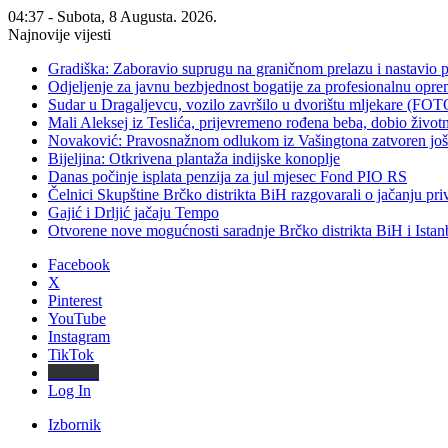
04:37 - Subota, 8 Augusta. 2026.
Najnovije vijesti
Gradiška: Zaboravio suprugu na graničnom prelazu i nastavio 
Odjeljenje za javnu bezbjednost bogatije za profesionalnu opr
Sudar u Dragaljevcu, vozilo završilo u dvorištu mljekare (FOT
Mali Aleksej iz Teslića, prijevremeno rođena beba, dobio živ
Novaković: Pravosnažnom odlukom iz Vašingtona zatvoren još 
Bijeljina: Otkrivena plantaža indijske konoplje
Danas počinje isplata penzija za jul mjesec Fond PIO RS
Čelnici Skupštine Brčko distrikta BiH razgovarali o jačanju 
Gajić i Drljić jačaju Tempo
Otvorene nove mogućnosti saradnje Brčko distrikta BiH i Ista
Facebook
X
Pinterest
YouTube
Instagram
TikTok
Threads
Log In
Izbornik