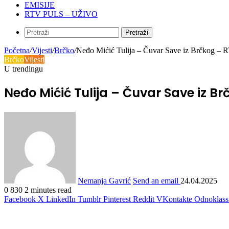
EMISIJE
RTV PULS – UŽIVO
Pretraži
Početna
/
Vijesti
/
Brčko
/
Neđo Mićić Tulija – Čuvar Save iz Brčkog – 
Brčko
Vijesti
U trendingu
Neđo Mićić Tulija – Čuvar Save iz Br
Nemanja Gavrić
Send an email
24.04.2025
0
830
2 minutes read
Facebook
X
LinkedIn
Tumblr
Pinterest
Reddit
VKontakte
Odnoklass