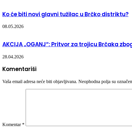
Ko će biti novi glavni tužilac u Brčko distriktu?
08.05.2026
AKCIJA „OGANJ“: Pritvor za trojicu Brčaka zbog
28.04.2026
Komentariši
Vaša email adresa neće biti objavljivana.
Neophodna polja su označe
Komentar
*