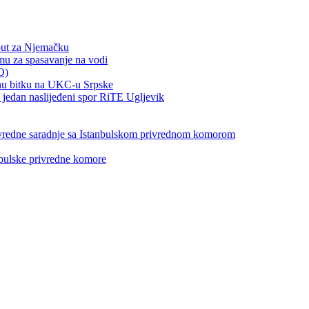
put za Njemačku
emu za spasavanje na vodi
O)
otnu bitku na UKC-u Srpske
jedan naslijeđeni spor RiTE Ugljevik
privredne saradnje sa Istanbulskom privrednom komorom
nbulske privredne komore