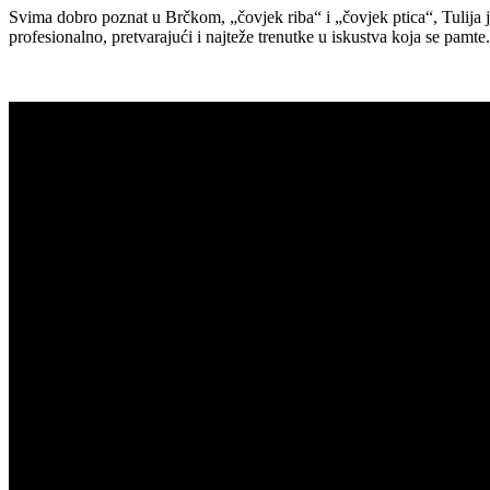
Svima dobro poznat u Brčkom, „čovjek riba“ i „čovjek ptica“, Tulija je
profesionalno, pretvarajući i najteže trenutke u iskustva koja se pamte.