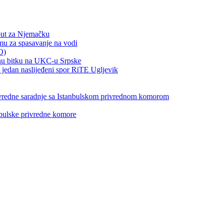
put za Njemačku
emu za spasavanje na vodi
O)
otnu bitku na UKC-u Srpske
jedan naslijeđeni spor RiTE Ugljevik
privredne saradnje sa Istanbulskom privrednom komorom
nbulske privredne komore