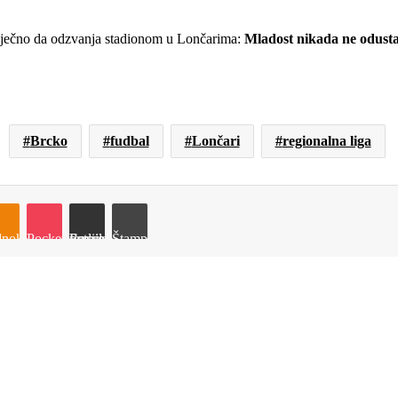
e vječno da odzvanja stadionom u Lončarima:
Mladost nikada ne odusta
Brcko
fudbal
Lončari
regionalna liga
e
noklassniki
Pocket
Podijeli putem Emaila
Štampaj