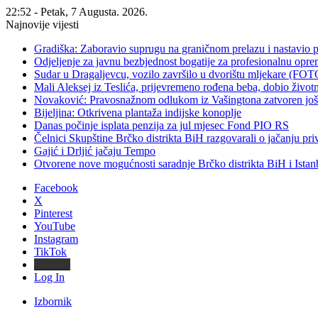
22:52 - Petak, 7 Augusta. 2026.
Najnovije vijesti
Gradiška: Zaboravio suprugu na graničnom prelazu i nastavio 
Odjeljenje za javnu bezbjednost bogatije za profesionalnu opr
Sudar u Dragaljevcu, vozilo završilo u dvorištu mljekare (FOT
Mali Aleksej iz Teslića, prijevremeno rođena beba, dobio živ
Novaković: Pravosnažnom odlukom iz Vašingtona zatvoren još 
Bijeljina: Otkrivena plantaža indijske konoplje
Danas počinje isplata penzija za jul mjesec Fond PIO RS
Čelnici Skupštine Brčko distrikta BiH razgovarali o jačanju 
Gajić i Drljić jačaju Tempo
Otvorene nove mogućnosti saradnje Brčko distrikta BiH i Ista
Facebook
X
Pinterest
YouTube
Instagram
TikTok
Threads
Log In
Izbornik