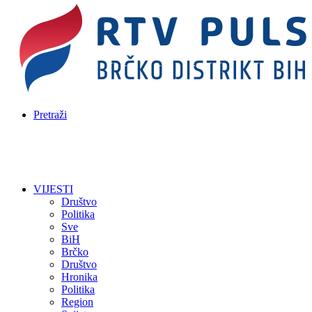
Pretraži
VIJESTI
Društvo
Politika
Sve
BiH
Brčko
Društvo
Hronika
Politika
Region