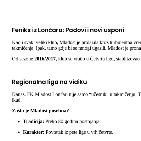
Feniks iz Lončara: Padovi i novi usponi
Kao i svaki veliki klub, Mladost je prolazila kroz turbulentna vr
takmičenja. Ipak, tamo gdje bi se mnogi ugasili, Mladost je pron
Od sezone
2016/2017
, klub se vratio u Četvrtu ligu, stabilizova
Regionalna liga na vidiku
Danas, FK Mladost Lončari nije samo “učesnik” u takmičenju. To
ikad.
Zašto je Mladost posebna?
Tradicija:
Preko 80 godina postojanja.
Karakter:
Povratak iz pete lige u vrh četvrte.