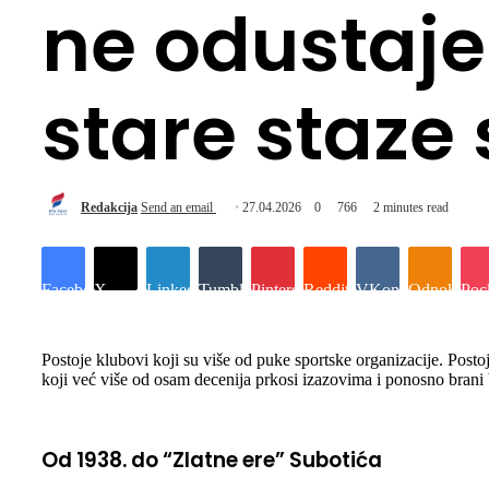
ne odustaje
stare staze 
Redakcija
Send an email
27.04.2026
0
766
2 minutes read
Facebook
X
LinkedIn
Tumblr
Pinterest
Reddit
VKontakte
Odnoklassn
Poc
Postoje klubovi koji su više od puke sportske organizacije. Postoj
koji već više od osam decenija prkosi izazovima i ponosno brani 
Od 1938. do “Zlatne ere” Subotića