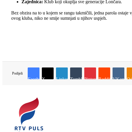
Zajednica:
Klub koji okuplja sve generacije Lončara.
Bez obzira na to u kojem se rangu takmičili, jedna parola ostaj
ovog kluba, niko ne smije sumnjati u njihov uspjeh.
Podijeli
Facebook
X
LinkedIn
Tumblr
Pinterest
Reddit
VKontakt
Od