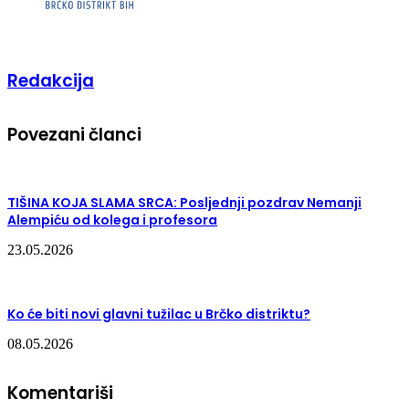
Redakcija
Povezani članci
TIŠINA KOJA SLAMA SRCA: Posljednji pozdrav Nemanji
Alempiću od kolega i profesora
23.05.2026
Ko će biti novi glavni tužilac u Brčko distriktu?
08.05.2026
Komentariši