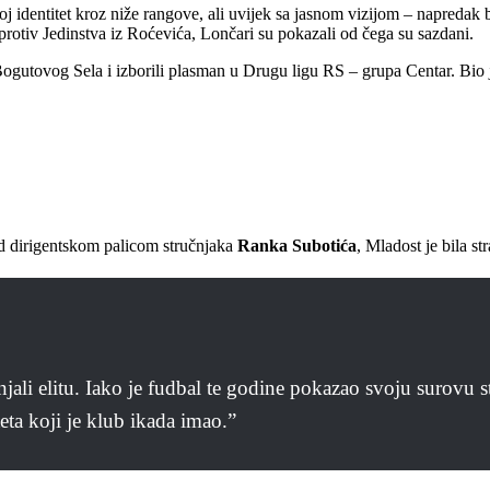
oj identitet kroz niže rangove, ali uvijek sa jasnom vizijom – napredak
protiv Jedinstva iz Roćevića, Lončari su pokazali od čega su sazdani.
Bogutovog Sela i izborili plasman u Drugu ligu RS – grupa Centar. Bio j
od dirigentskom palicom stručnjaka
Ranka Subotića
, Mladost je bila s
njali elitu. Iako je fudbal te godine pokazao svoju surovu s
teta koji je klub ikada imao.”