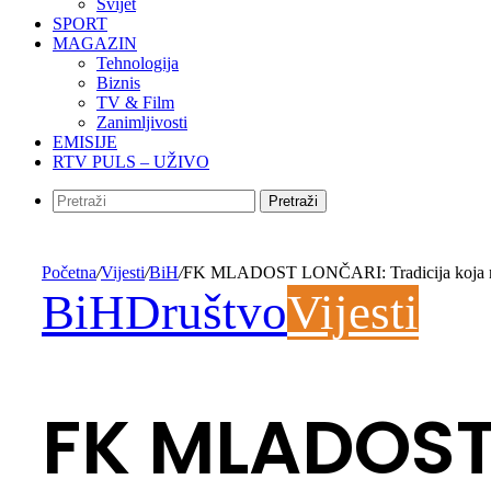
Svijet
SPORT
MAGAZIN
Tehnologija
Biznis
TV & Film
Zanimljivosti
EMISIJE
RTV PULS – UŽIVO
Pretraži
Početna
/
Vijesti
/
BiH
/
FK MLADOST LONČARI: Tradicija koja ne od
BiH
Društvo
Vijesti
FK MLADOST 