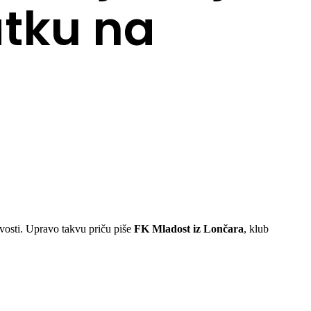
atku na
šivosti. Upravo takvu priču piše
FK Mladost iz Lončara
, klub