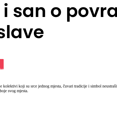
 i san o povr
slave
iki
ket
e kolektivi koji su srce jednog mjesta, čuvari tradicije i simbol neustra
boje svog mjesta.