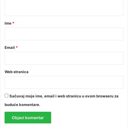
t
a
r
Ime
*
*
Email
*
Web stranica
Sačuvaj moje ime, email i web stranicu u ovom browseru za
buduće komentare.