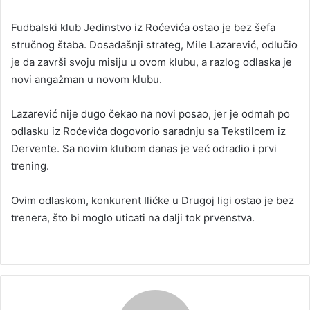
n
Fudbalski klub Jedinstvo iz Roćevića ostao je bez šefa
d
stručnog štaba. Dosadašnji strateg, Mile Lazarević, odlučio
a
je da završi svoju misiju u ovom klubu, a razlog odlaska je
n
novi angažman u novom klubu.
e
m
a
Lazarević nije dugo čekao na novi posao, jer je odmah po
i
odlasku iz Roćevića dogovorio saradnju sa Tekstilcem iz
l
Dervente. Sa novim klubom danas je već odradio i prvi
trening.
Ovim odlaskom, konkurent Ilićke u Drugoj ligi ostao je bez
trenera, što bi moglo uticati na dalji tok prvenstva.