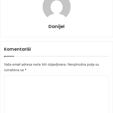
Danijel
Komentariši
Vaša email adresa neće biti objavljivana.
Neophodna polja su
označena sa
*
K
o
m
e
n