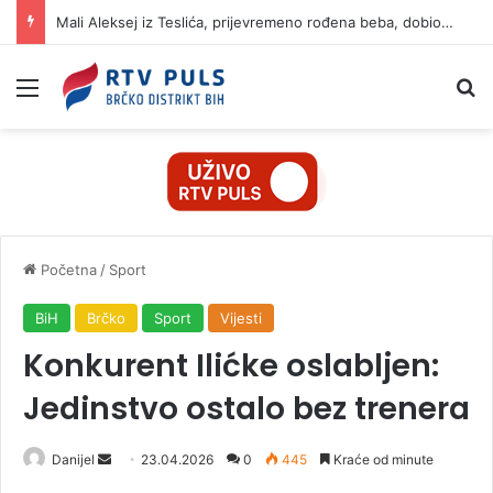
Mali Aleksej iz Teslića, prijevremeno rođena beba, dobio životnu bitku na UKC-u Srpske
Izbornik
Pr
Početna
/
Sport
BiH
Brčko
Sport
Vijesti
Konkurent Ilićke oslabljen:
Jedinstvo ostalo bez trenera
Danijel
S
23.04.2026
0
445
Kraće od minute
e