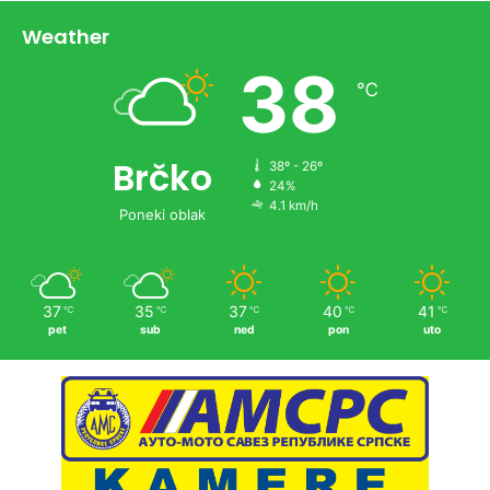
Weather
38
℃
Brčko
38º - 26º
24%
4.1 km/h
Poneki oblak
37
35
37
40
41
℃
℃
℃
℃
℃
pet
sub
ned
pon
uto