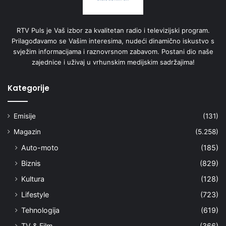
RTV Puls je Vaš izbor za kvalitetan radio i televizijski program.
Prilagođavamo se Vašim interesima, nudeći dinamično iskustvo s
svježim informacijama i raznovrsnom zabavom. Postani dio naše
zajednice i uživaj u vrhunskim medijskim sadržajima!
Kategorije
Emisije
(131)
Magazin
(5.258)
Auto-moto
(185)
Biznis
(829)
Kultura
(128)
Lifestyle
(723)
Tehnologija
(619)
TV & Film
(366)