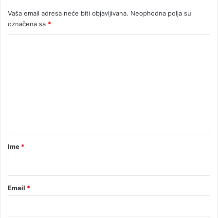
Vaša email adresa neće biti objavljivana.
Neophodna polja su
označena sa
*
K
o
m
e
n
t
a
r
Ime
*
*
Email
*