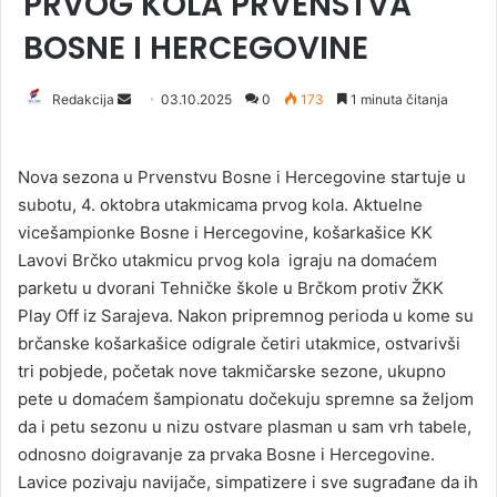
PRVOG KOLA PRVENSTVA
BOSNE I HERCEGOVINE
Redakcija
S
03.10.2025
0
173
1 minuta čitanja
e
n
Nova sezona u Prvenstvu Bosne i Hercegovine startuje u
d
subotu, 4. oktobra utakmicama prvog kola. Aktuelne
a
vicešampionke Bosne i Hercegovine, košarkašice KK
n
Lavovi Brčko utakmicu prvog kola igraju na domaćem
e
parketu u dvorani Tehničke škole u Brčkom protiv ŽKK
m
a
Play Off iz Sarajeva. Nakon pripremnog perioda u kome su
i
brčanske košarkašice odigrale četiri utakmice, ostvarivši
l
tri pobjede, početak nove takmičarske sezone, ukupno
pete u domaćem šampionatu dočekuju spremne sa željom
da i petu sezonu u nizu ostvare plasman u sam vrh tabele,
odnosno doigravanje za prvaka Bosne i Hercegovine.
Lavice pozivaju navijače, simpatizere i sve sugrađane da ih