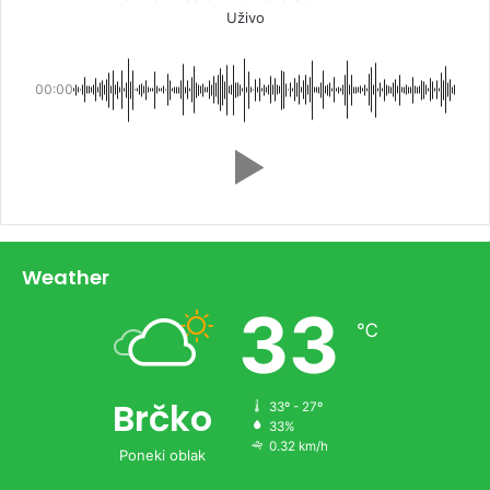
Uživo
00:00
Weather
33
℃
Brčko
33º - 27º
33%
0.32 km/h
Poneki oblak