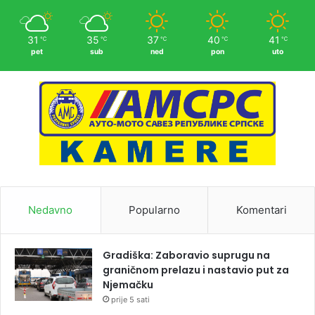
31
35
37
40
41
℃
℃
℃
℃
℃
pet
sub
ned
pon
uto
Nedavno
Popularno
Komentari
Gradiška: Zaboravio suprugu na
graničnom prelazu i nastavio put za
Njemačku
prije 5 sati