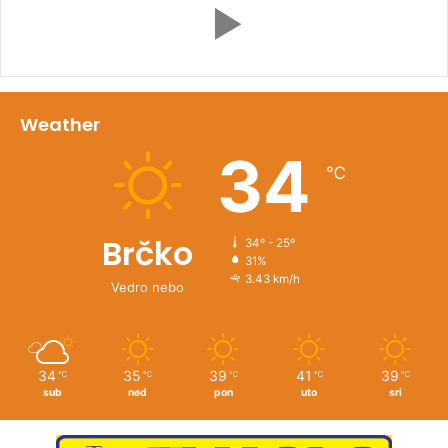
Weather
34
℃
Brčko
34º - 25º
31%
3.43 km/h
Vedro nebo
34
35
39
41
39
℃
℃
℃
℃
℃
sub
ned
pon
uto
sri