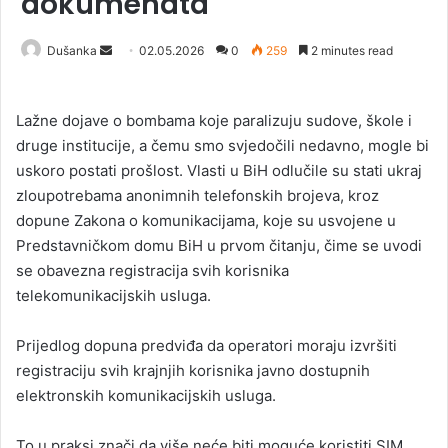
dokumenata
Dušanka
S
02.05.2026
0
259
2 minutes read
e
n
Lažne dojave o bombama koje paralizuju sudove, škole i
d
druge institucije, a čemu smo svjedočili nedavno, mogle bi
a
uskoro postati prošlost. Vlasti u BiH odlučile su stati ukraj
n
zloupotrebama anonimnih telefonskih brojeva, kroz
e
dopune Zakona o komunikacijama, koje su usvojene u
m
a
Predstavničkom domu BiH u prvom čitanju, čime se uvodi
i
se obavezna registracija svih korisnika
l
telekomunikacijskih usluga.
Prijedlog dopuna predviđa da operatori moraju izvršiti
registraciju svih krajnjih korisnika javno dostupnih
elektronskih komunikacijskih usluga.
To u praksi znači da više neće biti moguće koristiti SIM