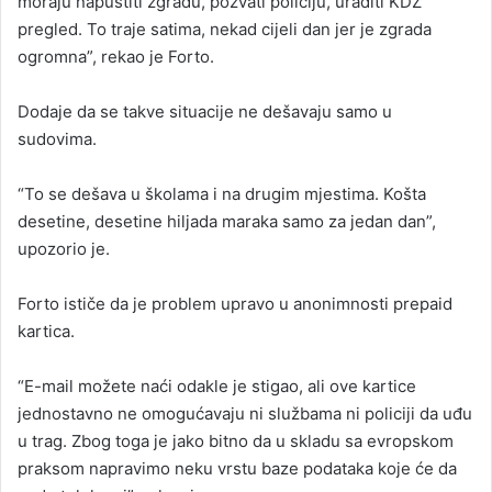
moraju napustiti zgradu, pozvati policiju, uraditi KDZ
pregled. To traje satima, nekad cijeli dan jer je zgrada
ogromna”, rekao je Forto.
Dodaje da se takve situacije ne dešavaju samo u
sudovima.
“To se dešava u školama i na drugim mjestima. Košta
desetine, desetine hiljada maraka samo za jedan dan”,
upozorio je.
Forto ističe da je problem upravo u anonimnosti prepaid
kartica.
“E-mail možete naći odakle je stigao, ali ove kartice
jednostavno ne omogućavaju ni službama ni policiji da uđu
u trag. Zbog toga je jako bitno da u skladu sa evropskom
praksom napravimo neku vrstu baze podataka koje će da