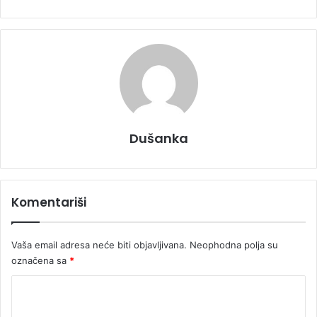
Dušanka
Komentariši
Vaša email adresa neće biti objavljivana.
Neophodna polja su
označena sa
*
K
o