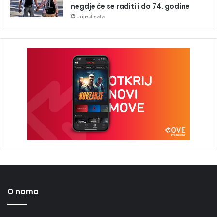
negdje će se raditi i do 74. godine
prije 4 sata
O nama