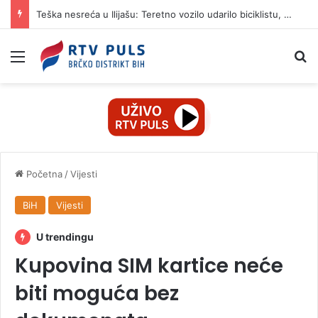
Teška nesreća u Ilijašu: Teretno vozilo udarilo biciklistu, 75-godišnjak zadržan u bolnici
Izbornik
Pr
Početna
/
Vijesti
BiH
Vijesti
U trendingu
Kupovina SIM kartice neće
biti moguća bez