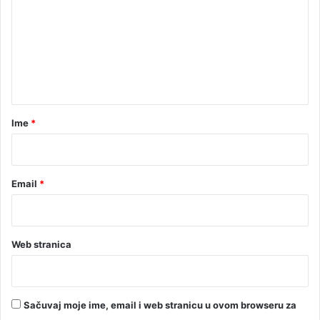
m
e
n
t
a
r
Ime
*
*
Email
*
Web stranica
Sačuvaj moje ime, email i web stranicu u ovom browseru za