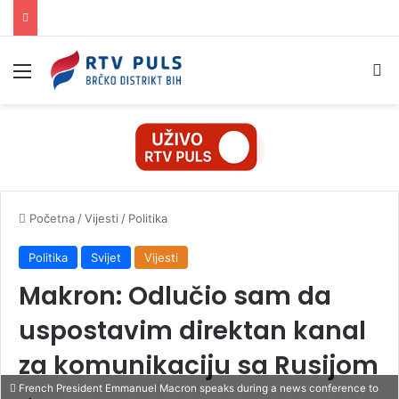
Izbornik
Pr
Početna
/
Vijesti
/
Politika
Politika
Svijet
Vijesti
Makron: Odlučio sam da
uspostavim direktan kanal
za komunikaciju sa Rusijom
French President Emmanuel Macron speaks during a news conference to