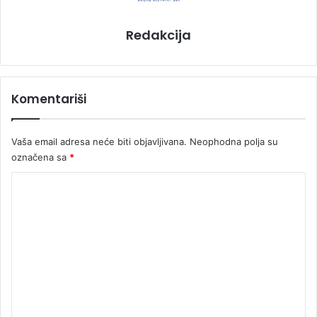
Redakcija
Komentariši
Vaša email adresa neće biti objavljivana.
Neophodna polja su
označena sa
*
K
o
m
e
n
t
a