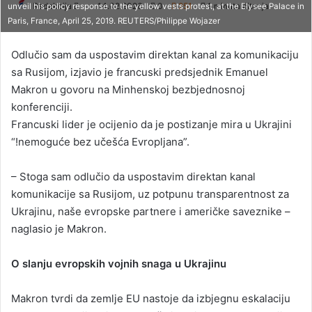
Redakcija
S
14.02.2026
0
251
1 minuta čitanja
unveil his policy response to the yellow vests protest, at the Elysee Palace in
Paris, France, April 25, 2019. REUTERS/Philippe Wojazer
e
n
Odlučio sam da uspostavim direktan kanal za komunikaciju
d
sa Rusijom, izjavio je francuski predsjednik Emanuel
a
Makron u govoru na Minhenskoj bezbjednosnoj
n
konferenciji.
e
Francuski lider je ocijenio da je postizanje mira u Ukrajini
m
a
“!nemoguće bez učešća Evropljana”.
i
l
– Stoga sam odlučio da uspostavim direktan kanal
komunikacije sa Rusijom, uz potpunu transparentnost za
Ukrajinu, naše evropske partnere i američke saveznike –
naglasio je Makron.
O slanju evropskih vojnih snaga u Ukrajinu
Makron tvrdi da zemlje EU nastoje da izbjegnu eskalaciju