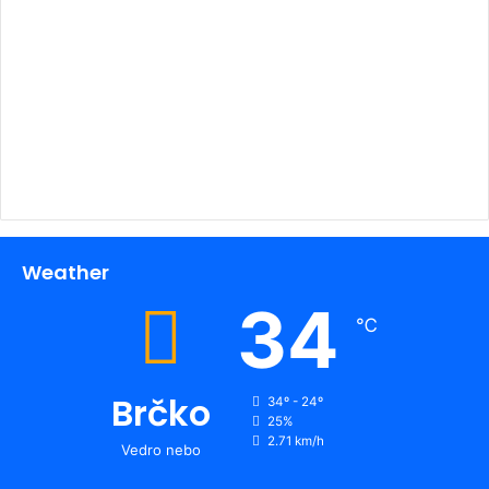
00:00
Weather
34
℃
Brčko
34º - 24º
25%
2.71 km/h
Vedro nebo