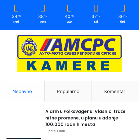
34
38
40
37
36
℃
℃
℃
℃
℃
ned
pon
uto
sri
čet
Nedavno
Popularno
Komentari
Alarm u Folksvagenu: Vlasnici traže
hitne promene, u planu ukidanje
100.000 radnih mesta
prije 1 dan