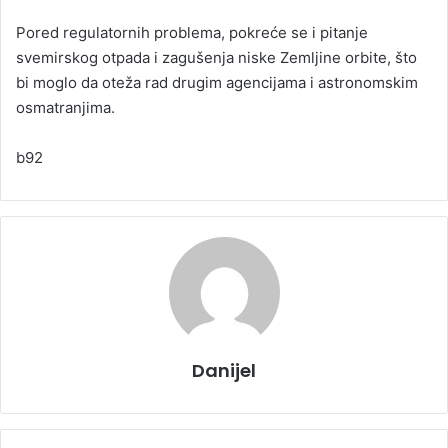
Pored regulatornih problema, pokreće se i pitanje
svemirskog otpada i zagušenja niske Zemljine orbite, što
bi moglo da oteža rad drugim agencijama i astronomskim
osmatranjima.
b92
Danijel