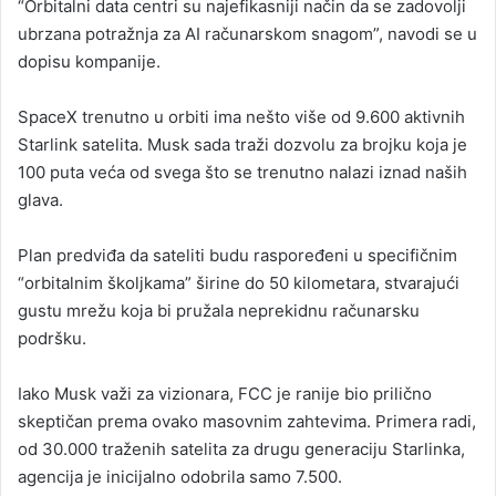
“Orbitalni data centri su najefikasniji način da se zadovolji
ubrzana potražnja za AI računarskom snagom”, navodi se u
dopisu kompanije.
SpaceX trenutno u orbiti ima nešto više od 9.600 aktivnih
Starlink satelita. Musk sada traži dozvolu za brojku koja je
100 puta veća od svega što se trenutno nalazi iznad naših
glava.
Plan predviđa da sateliti budu raspoređeni u specifičnim
“orbitalnim školjkama” širine do 50 kilometara, stvarajući
gustu mrežu koja bi pružala neprekidnu računarsku
podršku.
Iako Musk važi za vizionara, FCC je ranije bio prilično
skeptičan prema ovako masovnim zahtevima. Primera radi,
od 30.000 traženih satelita za drugu generaciju Starlinka,
agencija je inicijalno odobrila samo 7.500.