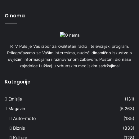
O nama
RTV Puls je Vaš izbor za kvalitetan radio i televizijski program.
Prilagođavamo se Vašim interesima, nudeći dinamično iskustvo s
svježim informacijama i raznovrsnom zabavom. Postani dio naše
zajednice i uživaj u vrhunskim medijskim sadržajima!
Kategorije
Emisije
(131)
Magazin
(5.263)
Auto-moto
(185)
Biznis
(833)
Kultura
(128)