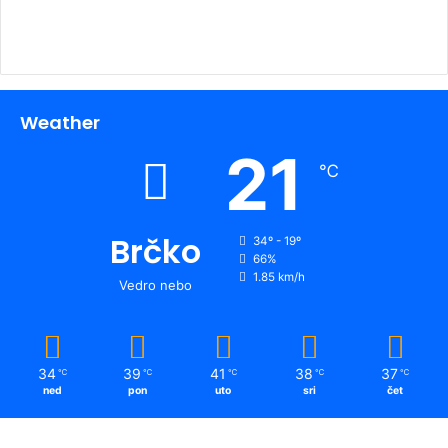
Weather
21
℃
Brčko
34º - 19º
66%
1.85 km/h
Vedro nebo
34
39
41
38
37
℃
℃
℃
℃
℃
ned
pon
uto
sri
čet