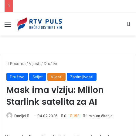
Izbornik
Pr
Početna
/
Vijesti
/
Društvo
Društvo
Svijet
Vijesti
Zanimljivosti
Mask ima viziju: Milion
Starlink satelita za AI
Danijel
S
04.02.2026
0
152
1 minuta čitanja
e
n