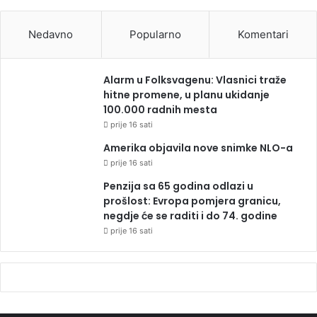
Nedavno
Popularno
Komentari
Alarm u Folksvagenu: Vlasnici traže
hitne promene, u planu ukidanje
100.000 radnih mesta
prije 16 sati
Amerika objavila nove snimke NLO-a
prije 16 sati
Penzija sa 65 godina odlazi u
prošlost: Evropa pomjera granicu,
negdje će se raditi i do 74. godine
prije 16 sati