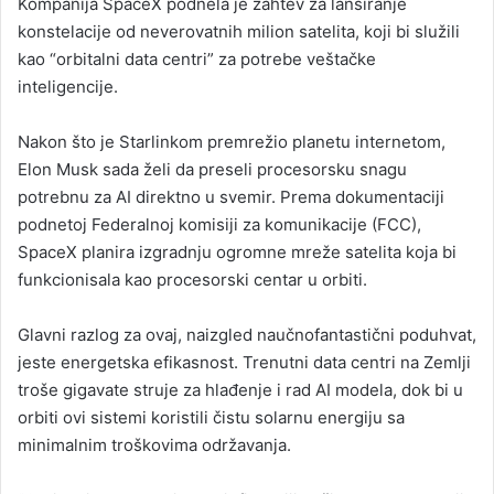
Kompanija SpaceX podnela je zahtev za lansiranje
d
konstelacije od neverovatnih milion satelita, koji bi služili
a
kao “orbitalni data centri” za potrebe veštačke
n
inteligencije.
e
m
a
Nakon što je Starlinkom premrežio planetu internetom,
i
Elon Musk sada želi da preseli procesorsku snagu
l
potrebnu za AI direktno u svemir. Prema dokumentaciji
podnetoj Federalnoj komisiji za komunikacije (FCC),
SpaceX planira izgradnju ogromne mreže satelita koja bi
funkcionisala kao procesorski centar u orbiti.
Glavni razlog za ovaj, naizgled naučnofantastični poduhvat,
jeste energetska efikasnost. Trenutni data centri na Zemlji
troše gigavate struje za hlađenje i rad AI modela, dok bi u
orbiti ovi sistemi koristili čistu solarnu energiju sa
minimalnim troškovima održavanja.