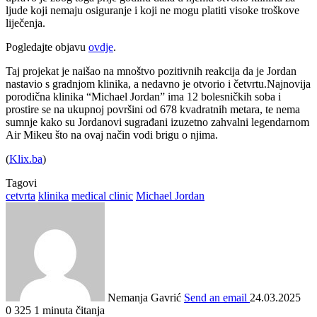
ljude koji nemaju osiguranje i koji ne mogu platiti visoke troškove
liječenja.
Pogledajte objavu
ovdje
.
Taj projekat je naišao na mnoštvo pozitivnih reakcija da je Jordan
nastavio s gradnjom klinika, a nedavno je otvorio i četvrtu.Najnovija
porodična klinika “Michael Jordan” ima 12 bolesničkih soba i
prostire se na ukupnoj površini od 678 kvadratnih metara, te nema
sumnje kako su Jordanovi sugrađani izuzetno zahvalni legendarnom
Air Mikeu što na ovaj način vodi brigu o njima.
(
Klix.ba
)
Tagovi
cetvrta
klinika
medical clinic
Michael Jordan
Nemanja Gavrić
Send an email
24.03.2025
0
325
1 minuta čitanja