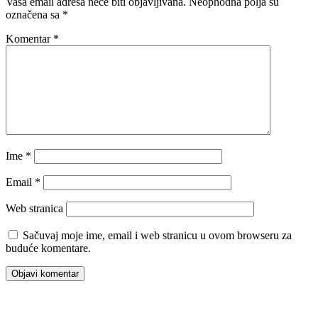
Vaša email adresa neće biti objavljivana.
Neophodna polja su
označena sa
*
Komentar
*
Ime
*
Email
*
Web stranica
Sačuvaj moje ime, email i web stranicu u ovom browseru za
buduće komentare.