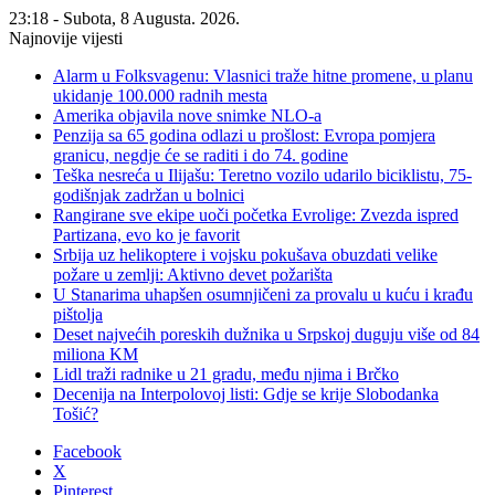
23:18 - Subota, 8 Augusta. 2026.
Najnovije vijesti
Alarm u Folksvagenu: Vlasnici traže hitne promene, u planu
ukidanje 100.000 radnih mesta
Amerika objavila nove snimke NLO-a
Penzija sa 65 godina odlazi u prošlost: Evropa pomjera
granicu, negdje će se raditi i do 74. godine
Teška nesreća u Ilijašu: Teretno vozilo udarilo biciklistu, 75-
godišnjak zadržan u bolnici
Rangirane sve ekipe uoči početka Evrolige: Zvezda ispred
Partizana, evo ko je favorit
Srbija uz helikoptere i vojsku pokušava obuzdati velike
požare u zemlji: Aktivno devet požarišta
U Stanarima uhapšen osumnjičeni za provalu u kuću i krađu
pištolja
Deset najvećih poreskih dužnika u Srpskoj duguju više od 84
miliona KM
Lidl traži radnike u 21 gradu, među njima i Brčko
Decenija na Interpolovoj listi: Gdje se krije Slobodanka
Tošić?
Facebook
X
Pinterest