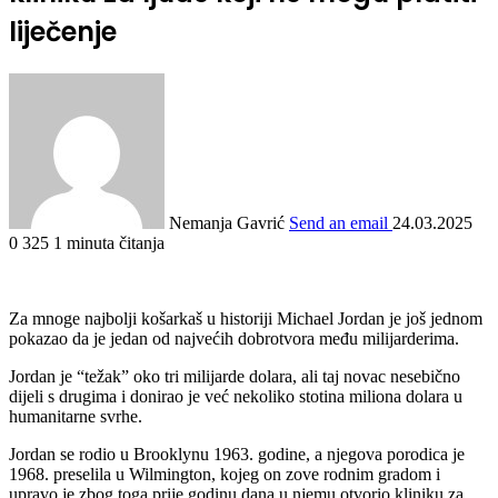
liječenje
Nemanja Gavrić
Send an email
24.03.2025
0
325
1 minuta čitanja
Za mnoge najbolji košarkaš u historiji Michael Jordan je još jednom
pokazao da je jedan od najvećih dobrotvora među milijarderima.
Jordan je “težak” oko tri milijarde dolara, ali taj novac nesebično
dijeli s drugima i donirao je već nekoliko stotina miliona dolara u
humanitarne svrhe.
Jordan se rodio u Brooklynu 1963. godine, a njegova porodica je
1968. preselila u Wilmington, kojeg on zove rodnim gradom i
upravo je zbog toga prije godinu dana u njemu otvorio kliniku za