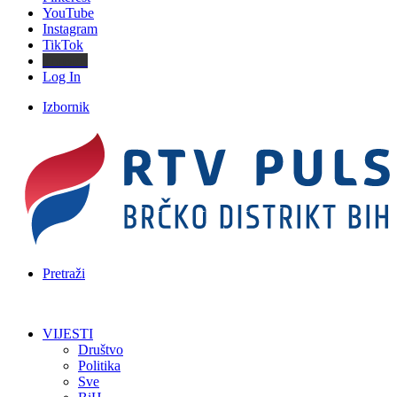
YouTube
Instagram
TikTok
Threads
Log In
Izbornik
Pretraži
VIJESTI
Društvo
Politika
Sve