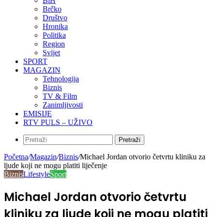
BiH
Brčko
Društvo
Hronika
Politika
Region
Svijet
SPORT
MAGAZIN
Tehnologija
Biznis
TV & Film
Zanimljivosti
EMISIJE
RTV PULS – UŽIVO
Pretraži
Početna
/
Magazin
/
Biznis
/
Michael Jordan otvorio četvrtu kliniku za
ljude koji ne mogu platiti liječenje
Biznis
Lifestyle
Sport
Michael Jordan otvorio četvrtu
kliniku za ljude koji ne mogu platiti