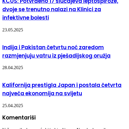
KCUS: Potvrđeno 17 slučajeva leptospiroze,
dvoje se trenutno nalazi na Klinici za
infektivne bolesti
23.05.2025
Indija i Pakistan četvrtu noć zaredom
razmjenjuju vatru iz pješadijskog oružja
28.04.2025
Kalifornija prestigla Japan i postala četvrta
najveća ekonomija na svijetu
25.04.2025
Komentariši