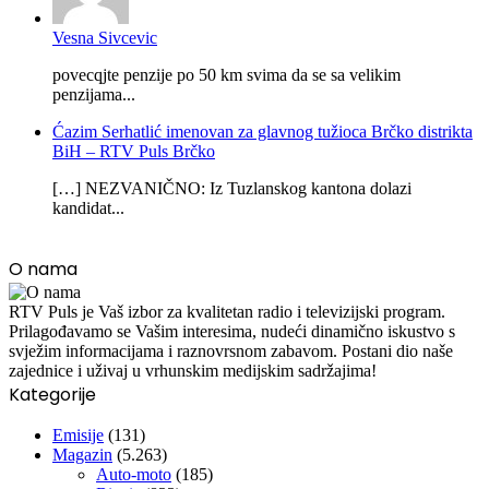
Vesna Sivcevic
povecqjte penzije po 50 km svima da se sa velikim
penzijama...
Ćazim Serhatlić imenovan za glavnog tužioca Brčko distrikta
BiH – RTV Puls Brčko
[…] NEZVANIČNO: Iz Tuzlanskog kantona dolazi
kandidat...
O nama
RTV Puls je Vaš izbor za kvalitetan radio i televizijski program.
Prilagođavamo se Vašim interesima, nudeći dinamično iskustvo s
svježim informacijama i raznovrsnom zabavom. Postani dio naše
zajednice i uživaj u vrhunskim medijskim sadržajima!
Kategorije
Emisije
(131)
Magazin
(5.263)
Auto-moto
(185)