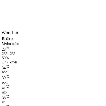
00:00
Weather
Brčko
Vedro nebo
℃
23
23º - 23º
59%
1.47 km/h
℃
34
ned
℃
39
pon
℃
41
uto
℃
38
sri