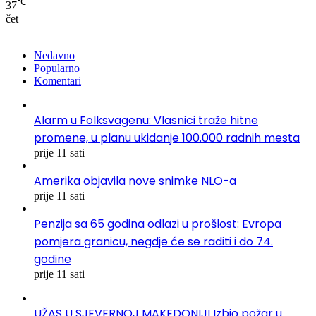
℃
37
čet
Nedavno
Popularno
Komentari
Alarm u Folksvagenu: Vlasnici traže hitne
promene, u planu ukidanje 100.000 radnih mesta
prije 11 sati
Amerika objavila nove snimke NLO-a
prije 11 sati
Penzija sa 65 godina odlazi u prošlost: Evropa
pomjera granicu, negdje će se raditi i do 74.
godine
prije 11 sati
UŽAS U SJEVERNOJ MAKEDONIJI Izbio požar u