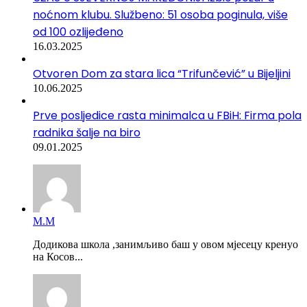
noćnom klubu. Službeno: 51 osoba poginula, više
od 100 ozlijeđeno
16.03.2025
Otvoren Dom za stara lica “Trifunčević” u Bijeljini
10.06.2025
Prve posljedice rasta minimalca u FBiH: Firma pola
radnika šalje na biro
09.01.2025
М.М
Додикова школа ,занимљиво баш у овом мјесецу кренуо
на Косов...