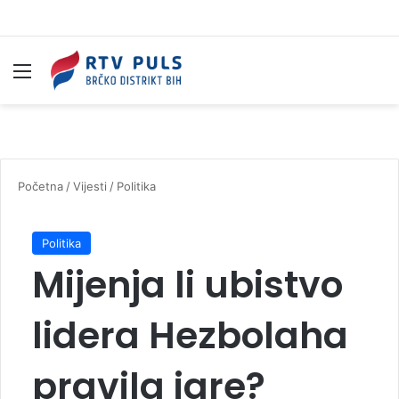
Izbornik
Pr
Početna
/
Vijesti
/
Politika
Politika
Mijenja li ubistvo
lidera Hezbolaha
pravila igre?