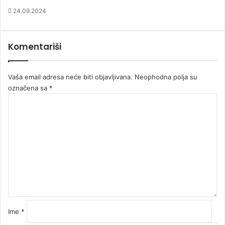
24.09.2024
Komentariši
Vaša email adresa neće biti objavljivana.
Neophodna polja su
označena sa
*
K
o
m
e
n
t
a
r
*
Ime
*