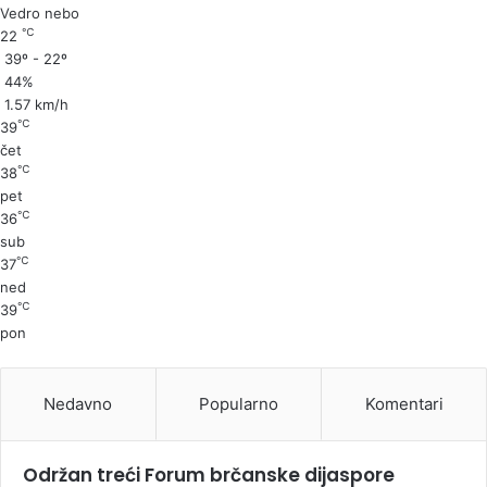
Vedro nebo
℃
22
39º - 22º
44%
1.57 km/h
℃
39
čet
℃
38
pet
℃
36
sub
℃
37
ned
℃
39
pon
Nedavno
Popularno
Komentari
Održan treći Forum brčanske dijaspore