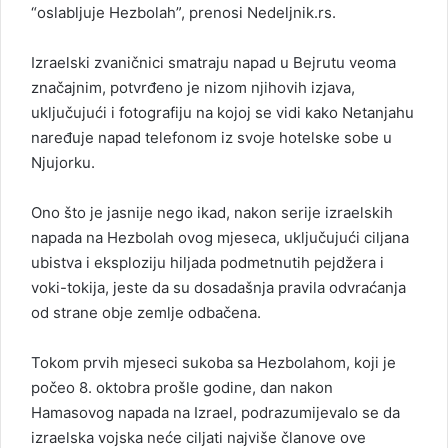
“oslabljuje Hezbolah”, prenosi
Nedeljnik.rs
.
Izraelski zvaničnici smatraju napad u Bejrutu veoma
značajnim, potvrđeno je nizom njihovih izjava,
uključujući i fotografiju na kojoj se vidi kako Netanjahu
naređuje napad telefonom iz svoje hotelske sobe u
Njujorku.
Ono što je jasnije nego ikad, nakon serije izraelskih
napada na Hezbolah ovog mjeseca, uključujući ciljana
ubistva i eksploziju hiljada podmetnutih pejdžera i
voki-tokija, jeste da su dosadašnja pravila odvraćanja
od strane obje zemlje odbačena.
Tokom prvih mjeseci sukoba sa Hezbolahom, koji je
počeo 8. oktobra prošle godine, dan nakon
Hamasovog napada na Izrael, podrazumijevalo se da
izraelska vojska neće ciljati najviše članove ove