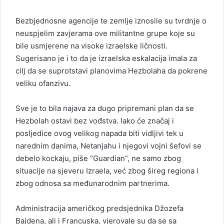
Bezbjednosne agencije te zemlje iznosile su tvrdnje o
neuspjelim zavjerama ove militantne grupe koje su
bile usmjerene na visoke izraelske ličnosti.
Sugerisano je i to da je izraelska eskalacija imala za
cilj da se suprotstavi planovima Hezbolaha da pokrene
veliku ofanzivu.
Sve je to bila najava za dugo pripremani plan da se
Hezbolah ostavi bez vođstva. Iako će značaj i
posljedice ovog velikog napada biti vidljivi tek u
narednim danima, Netanjahu i njegovi vojni šefovi se
debelo kockaju, piše “Guardian”, ne samo zbog
situacije na sjeveru Izraela, već zbog šireg regiona i
zbog odnosa sa međunarodnim partnerima.
Administracija američkog predsjednika Džozefa
Bajdena, ali i Francuska, vjerovale su da se sa