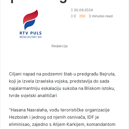
S
30.09.2024
e
0
250
3 minutes read
n
d
a
n
Redakcija
e
m
a
i
l
Ciljani napad na podzemni štab u predgrađu Bejruta,
koji je izvela izraelska vojska, predstavlja do sada
najalarmantniju eskalaciju sukoba na Bliskom istoku,
tvrde svjetski analitičari
“Hasana Nasralaha, vođu terorističke organizacije
Hezbolah i jednog od njenih osnivača, IDF je
eliminisao, zajedno s Alijem Karkijem, komandantom