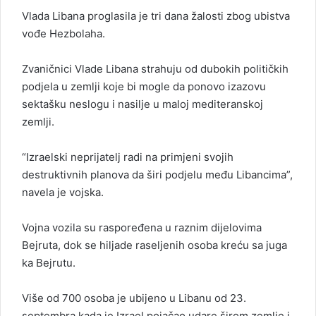
Vlada Libana proglasila je tri dana žalosti zbog ubistva
vođe Hezbolaha.
Zvaničnici Vlade Libana strahuju od dubokih političkih
podjela u zemlji koje bi mogle da ponovo izazovu
sektašku neslogu i nasilje u maloj mediteranskoj
zemlji.
“Izraelski neprijatelj radi na primjeni svojih
destruktivnih planova da širi podjelu među Libancima”,
navela je vojska.
Vojna vozila su raspoređena u raznim dijelovima
Bejruta, dok se hiljade raseljenih osoba kreću sa juga
ka Bejrutu.
Više od 700 osoba je ubijeno u Libanu od 23.
septembra kada je Izrael pojačao udare širom zemlje i