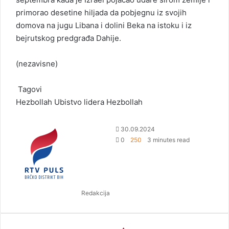
primorao desetine hiljada da pobjegnu iz svojih
domova na jugu Libana i dolini Beka na istoku i iz
bejrutskog predgrađa Dahije.
(nezavisne)
Tagovi
Hezbollah
Ubistvo lidera Hezbollah
S
30.09.2024
e
0
250
3 minutes read
n
d
a
n
Redakcija
e
m
a
i