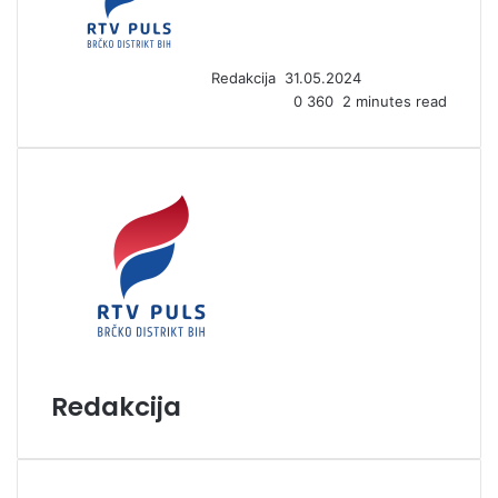
d
a
n
Redakcija
31.05.2024
e
0
360
2 minutes read
m
a
i
l
Redakcija