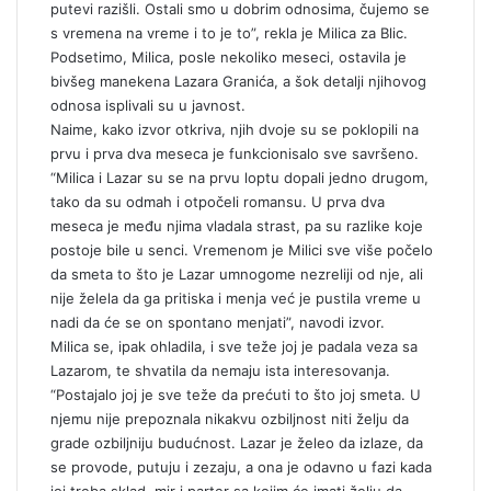
putevi razišli. Ostali smo u dobrim odnosima, čujemo se
s vremena na vreme i to je to”, rekla je Milica za Blic.
Podsetimo, Milica, posle nekoliko meseci, ostavila je
bivšeg manekena Lazara Granića, a šok detalji njihovog
odnosa isplivali su u javnost.
Naime, kako izvor otkriva, njih dvoje su se poklopili na
prvu i prva dva meseca je funkcionisalo sve savršeno.
“Milica i Lazar su se na prvu loptu dopali jedno drugom,
tako da su odmah i otpočeli romansu. U prva dva
meseca je među njima vladala strast, pa su razlike koje
postoje bile u senci. Vremenom je Milici sve više počelo
da smeta to što je Lazar umnogome nezreliji od nje, ali
nije želela da ga pritiska i menja već je pustila vreme u
nadi da će se on spontano menjati”, navodi izvor.
Milica se, ipak ohladila, i sve teže joj je padala veza sa
Lazarom, te shvatila da nemaju ista interesovanja.
“Postajalo joj je sve teže da prećuti to što joj smeta. U
njemu nije prepoznala nikakvu ozbiljnost niti želju da
grade ozbiljniju budućnost. Lazar je želeo da izlaze, da
se provode, putuju i zezaju, a ona je odavno u fazi kada