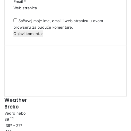
Email
*
Web stranica
Sačuvaj moje ime, email i web stranicu u ovom
browseru za buduće komentare.
00:00
Weather
Brčko
Vedro nebo
℃
39
39º - 27º