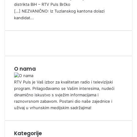
distrikta BiH – RTV Puls Brčko
[…] NEZVANIČNO: Iz Tuzlanskog kantona dolazi
kandidat...
O nama
RTV Puls je Vaš izbor za kvalitetan radio i televizijski
program. Prilagođavamo se Vašim interesima, nudeći
dinamično iskustvo s svježim informacijama i
raznovrsnom zabavom. Postani dio naše zajednice i
uživaj u vrhunskim medijskim sadržajima!
Kategorije