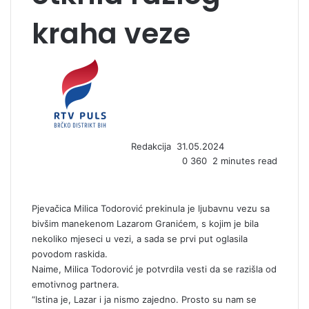
kraha veze
S
e
n
d
a
n
Redakcija
31.05.2024
e
0
360
2 minutes read
m
a
i
l
Pjevačica Milica Todorović prekinula je ljubavnu vezu sa
bivšim manekenom Lazarom Granićem, s kojim je bila
nekoliko mjeseci u vezi, a sada se prvi put oglasila
povodom raskida.
Naime, Milica Todorović je potvrdila vesti da se razišla od
emotivnog partnera.
“Istina je, Lazar i ja nismo zajedno. Prosto su nam se