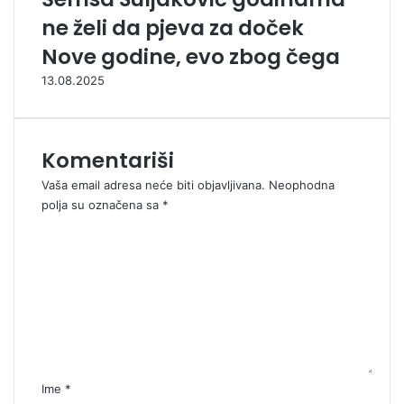
ne želi da pjeva za doček
Nove godine, evo zbog čega
13.08.2025
Komentariši
Vaša email adresa neće biti objavljivana.
Neophodna
polja su označena sa
*
K
o
m
e
n
t
a
r
*
Ime
*