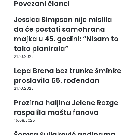
Povezani članci
Jessica Simpson nije mislila
da će postati samohrana
majka u 45. godini: “Nisam to
tako planirala”
21.10.2025
Lepa Brena bez trunke šminke
proslavila 65. rođendan
21.10.2025
Prozirna haljina Jelene Rozge
raspalila maštu fanova
15.08.2025
Šemsa Suljaković godinama