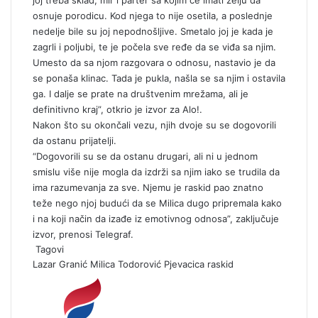
joj treba sklad, mir i parter sa kojim će imati želju da
osnuje porodicu. Kod njega to nije osetila, a poslednje
nedelje bile su joj nepodnošljive. Smetalo joj je kada je
zagrli i poljubi, te je počela sve ređe da se viđa sa njim.
Umesto da sa njom razgovara o odnosu, nastavio je da
se ponaša klinac. Tada je pukla, našla se sa njim i ostavila
ga. I dalje se prate na društvenim mrežama, ali je
definitivno kraj”, otkrio je izvor za Alo!.
Nakon što su okončali vezu, njih dvoje su se dogovorili
da ostanu prijatelji.
“Dogovorili su se da ostanu drugari, ali ni u jednom
smislu više nije mogla da izdrži sa njim iako se trudila da
ima razumevanja za sve. Njemu je raskid pao znatno
teže nego njoj budući da se Milica dugo pripremala kako
i na koji način da izađe iz emotivnog odnosa”, zaključuje
izvor, prenosi Telegraf.
Tagovi
Lazar Granić
Milica Todorović
Pjevacica
raskid
S
e
n