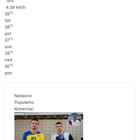
19%
4.39 km/h
℃
39
čet
℃
38
pet
℃
37
sub
℃
38
ned
℃
40
pon
Nedavno
Popularno
Komentari