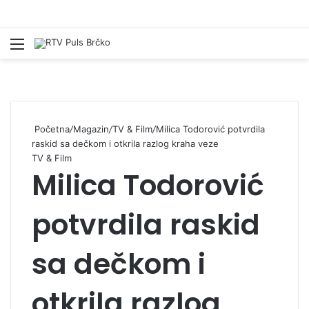
Izbornik
Pr
Početna
/
Magazin
/
TV & Film
/
Milica Todorović potvrdila
raskid sa dečkom i otkrila razlog kraha veze
TV & Film
Milica Todorović
potvrdila raskid
sa dečkom i
otkrila razlog