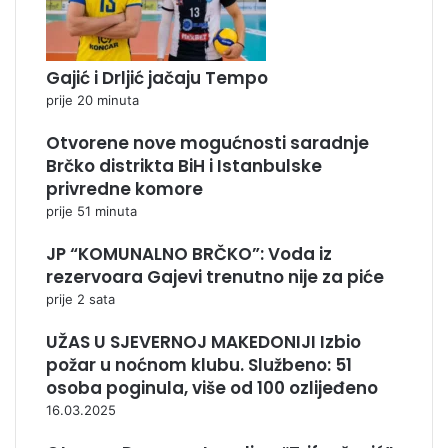
Gajić i Drljić jačaju Tempo
prije 20 minuta
Otvorene nove mogućnosti saradnje
Brčko distrikta BiH i Istanbulske
privredne komore
prije 51 minuta
JP “KOMUNALNO BRČKO”: Voda iz
rezervoara Gajevi trenutno nije za piće
prije 2 sata
UŽAS U SJEVERNOJ MAKEDONIJI Izbio
požar u noćnom klubu. Službeno: 51
osoba poginula, više od 100 ozlijeđeno
16.03.2025