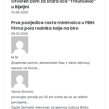
Otvoren Dom za stara lica “Trifunčević”
u Bijeljini
10.06.2025
Prve posljedice rasta minimalca u FBiH:
Firma pola radnika šalje na biro
09.01.2025
М.М
Додикова школа ,занимљиво баш у овом мјесецу
кренуо на Косов...
Vesna Sivcevic
povecqjte penzije po 50 km svima da se sa velikim
penzijama...
Ćazim Serhatlić imenovan za glavnog tužioca Brčko