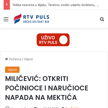
Teška nesreća u Ilijašu: Teretno vozilo udarilo biciklistu, 75-godišnjak zadržan u bolnici
Izbornik
Pr
Početna
/
Vijesti
Vijesti
MILIČEVIĆ: OTKRITI
POČINIOCE I NARUČIOCE
NAPADA NA MEKTIĆA