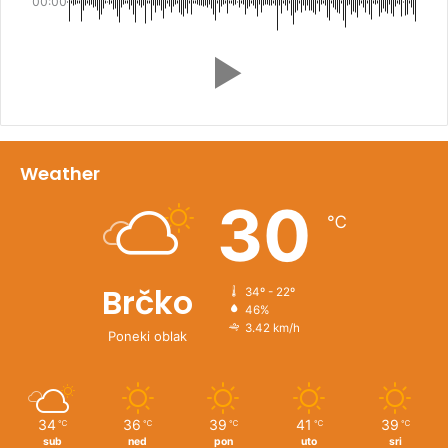
00:00
Weather
30
℃
Brčko
34º - 22º
46%
3.42 km/h
Poneki oblak
34
36
39
41
39
℃
℃
℃
℃
℃
sub
ned
pon
uto
sri