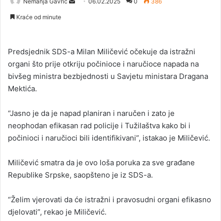
Nemanja Gavrić
S
06.02.2025
0
386
e
Kraće od minute
n
d
a
Predsjednik SDS-a Milan Miličević očekuje da istražni
n
organi što prije otkriju počinioce i naručioce napada na
e
bivšeg ministra bezbjednosti u Savjetu ministara Dragana
m
Mektića.
a
i
“Jasno je da je napad planiran i naručen i zato je
l
neophodan efikasan rad policije i Tužilaštva kako bi i
počinioci i naručioci bili identifikivani”, istakao je Miličević.
Miličević smatra da je ovo loša poruka za sve građane
Republike Srpske, saopšteno je iz SDS-a.
“Želim vjerovati da će istražni i pravosudni organi efikasno
djelovati”, rekao je Miličević.