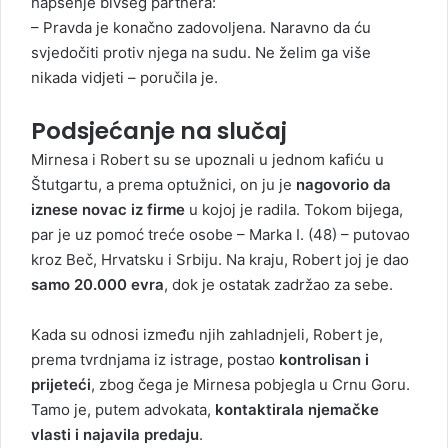
hapšenje bivšeg partnera:
– Pravda je konačno zadovoljena. Naravno da ću
svjedočiti protiv njega na sudu. Ne želim ga više
nikada vidjeti – poručila je.
Podsjećanje na slučaj
Mirnesa i Robert su se upoznali u jednom kafiću u
Štutgartu, a prema optužnici, on ju je
nagovorio da
iznese novac iz firme
u kojoj je radila. Tokom bijega,
par je uz pomoć treće osobe – Marka I. (48) – putovao
kroz Beč, Hrvatsku i Srbiju. Na kraju, Robert joj je dao
samo 20.000 evra
, dok je ostatak zadržao za sebe.
Kada su odnosi između njih zahladnjeli, Robert je,
prema tvrdnjama iz istrage, postao
kontrolisan i
prijeteći
, zbog čega je Mirnesa pobjegla u Crnu Goru.
Tamo je, putem advokata,
kontaktirala njemačke
vlasti i najavila predaju
.