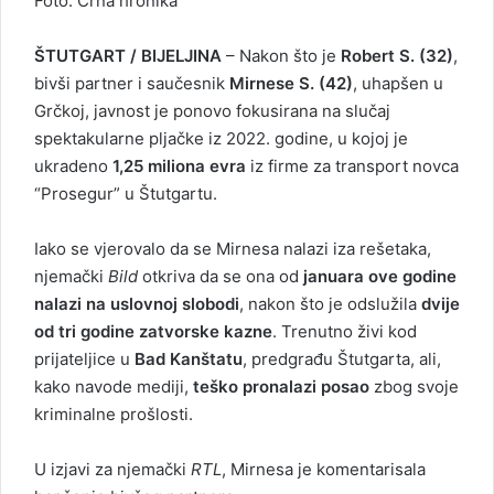
Foto: Crna hronika
ŠTUTGART / BIJELJINA
– Nakon što je
Robert S. (32)
,
bivši partner i saučesnik
Mirnese S. (42)
, uhapšen u
Grčkoj, javnost je ponovo fokusirana na slučaj
spektakularne pljačke iz 2022. godine, u kojoj je
ukradeno
1,25 miliona evra
iz firme za transport novca
“Prosegur” u Štutgartu.
Iako se vjerovalo da se Mirnesa nalazi iza rešetaka,
njemački
Bild
otkriva da se ona od
januara ove godine
nalazi na uslovnoj slobodi
, nakon što je odslužila
dvije
od tri godine zatvorske kazne
. Trenutno živi kod
prijateljice u
Bad Kanštatu
, predgrađu Štutgarta, ali,
kako navode mediji,
teško pronalazi posao
zbog svoje
kriminalne prošlosti.
U izjavi za njemački
RTL
, Mirnesa je komentarisala