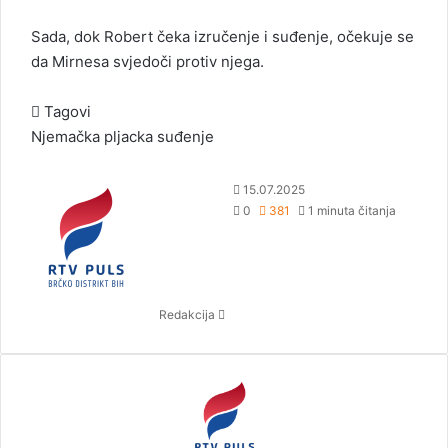
Sada, dok Robert čeka izručenje i suđenje, očekuje se
da Mirnesa svjedoči protiv njega.
Tagovi
Njemačka
pljacka
suđenje
S
15.07.2025
e
0
381
1 minuta čitanja
n
d
a
n
Redakcija
e
m
a
i
l