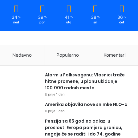
34
39
41
38
36
℃
℃
℃
℃
℃
ned
pon
uto
sri
čet
Nedavno
Popularno
Komentari
Alarm u Folksvagenu: Vlasnici traže
hitne promene, u planu ukidanje
100.000 radnih mesta
prije 1 dan
Amerika objavila nove snimke NLO-a
prije 1 dan
Penzija sa 65 godina odlazi u
prošlost: Evropa pomjera granicu,
negdje će se raditi i do 74. godine