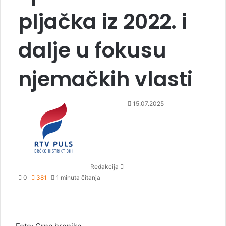
pljačka iz 2022. i
dalje u fokusu
njemačkih vlasti
S
15.07.2025
e
n
d
a
n
Redakcija
e
0
381
1 minuta čitanja
m
a
i
l