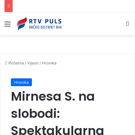
Izbornik
Pr
Početna
/
Vijesti
/
Hronika
Hronika
Mirnesa S. na
slobodi:
Spektakularna