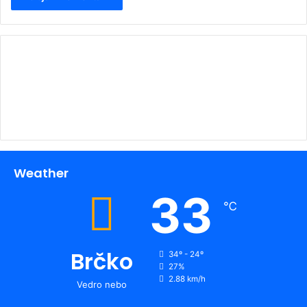
00:00
Weather
33
℃
Brčko
34º - 24º
27%
2.88 km/h
Vedro nebo