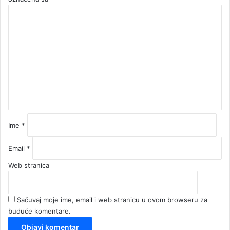
K
o
m
e
n
t
a
r
*
Ime
*
Email
*
Web stranica
Sačuvaj moje ime, email i web stranicu u ovom browseru za
buduće komentare.