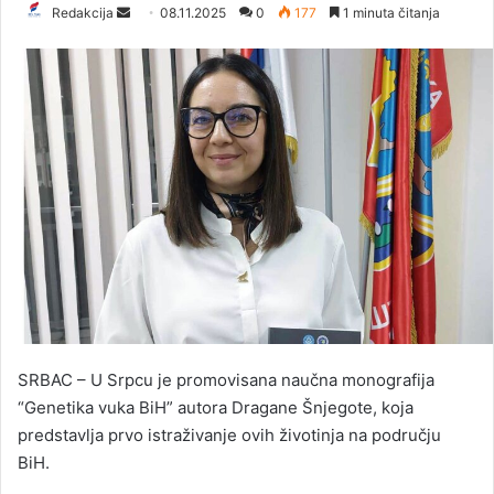
Redakcija
S
08.11.2025
0
177
1 minuta čitanja
e
n
d
a
n
e
m
a
i
l
SRBAC – U Srpcu je promovisana naučna monografija
“Genetika vuka BiH” autora Dragane Šnjegote, koja
predstavlja prvo istraživanje ovih životinja na području
BiH.