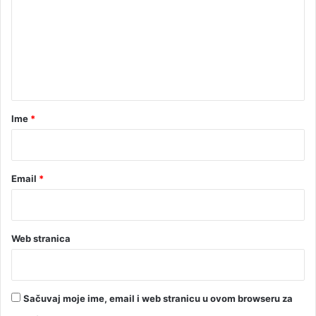
m
e
n
t
a
r
Ime
*
*
Email
*
Web stranica
Sačuvaj moje ime, email i web stranicu u ovom browseru za