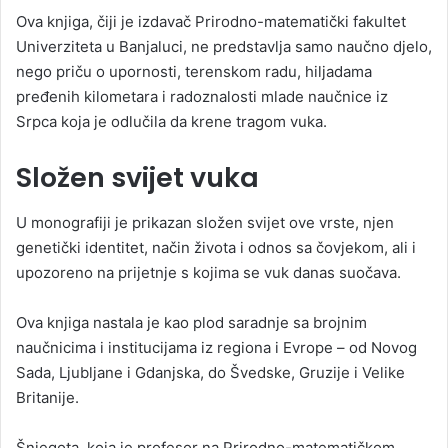
Ova knjiga, čiji je izdavač Prirodno-matematički fakultet
Univerziteta u Banjaluci, ne predstavlja samo naučno djelo,
nego priču o upornosti, terenskom radu, hiljadama
pređenih kilometara i radoznalosti mlade naučnice iz
Srpca koja je odlučila da krene tragom vuka.
Složen svijet vuka
U monografiji je prikazan složen svijet ove vrste, njen
genetički identitet, način života i odnos sa čovjekom, ali i
upozoreno na prijetnje s kojima se vuk danas suočava.
Ova knjiga nastala je kao plod saradnje sa brojnim
naučnicima i institucijama iz regiona i Evrope – od Novog
Sada, Ljubljane i Gdanjska, do Švedske, Gruzije i Velike
Britanije.
Šnjegota, koja je profesor na Prirodno-matematičkom