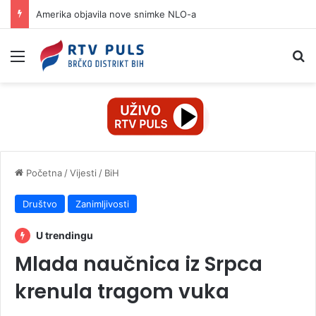
Amerika objavila nove snimke NLO-a
Izbornik
Pr
Početna
/
Vijesti
/
BiH
Društvo
Zanimljivosti
U trendingu
Mlada naučnica iz Srpca
krenula tragom vuka