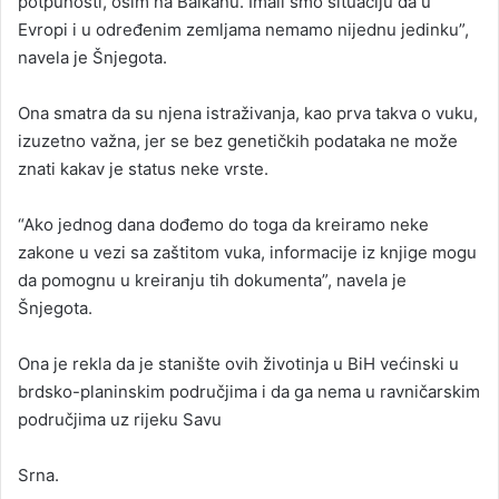
potpunosti, osim na Balkanu. Imali smo situaciju da u
Evropi i u određenim zemljama nemamo nijednu jedinku”,
navela je Šnjegota.
Ona smatra da su njena istraživanja, kao prva takva o vuku,
izuzetno važna, jer se bez genetičkih podataka ne može
znati kakav je status neke vrste.
“Ako jednog dana dođemo do toga da kreiramo neke
zakone u vezi sa zaštitom vuka, informacije iz knjige mogu
da pomognu u kreiranju tih dokumenta”, navela je
Šnjegota.
Ona je rekla da je stanište ovih životinja u BiH većinski u
brdsko-planinskim područjima i da ga nema u ravničarskim
područjima uz rijeku Savu
Srna.