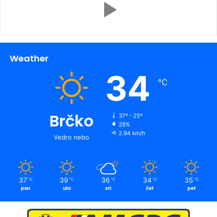
Weather
34
℃
Brčko
37º - 25º
28%
2.94 km/h
Vedro nebo
37
39
36
34
35
℃
℃
℃
℃
℃
pon
uto
sri
čet
pet