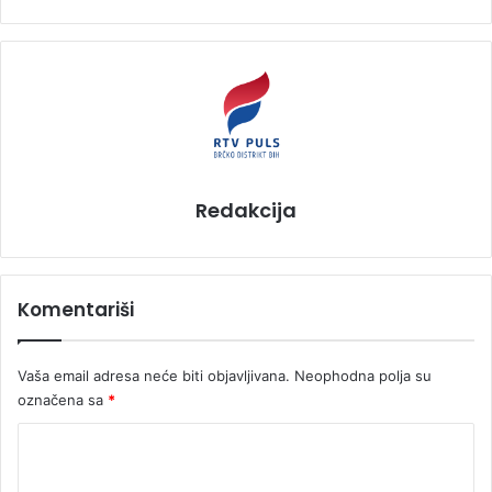
Redakcija
Komentariši
Vaša email adresa neće biti objavljivana.
Neophodna polja su
označena sa
*
K
o