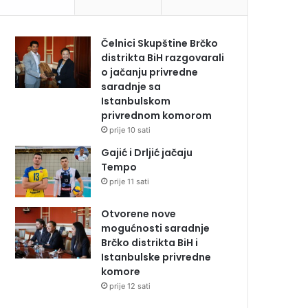
Čelnici Skupštine Brčko
distrikta BiH razgovarali
o jačanju privredne
saradnje sa
Istanbulskom
privrednom komorom
prije 10 sati
Gajić i Drljić jačaju
Tempo
prije 11 sati
Otvorene nove
mogućnosti saradnje
Brčko distrikta BiH i
Istanbulske privredne
komore
prije 12 sati