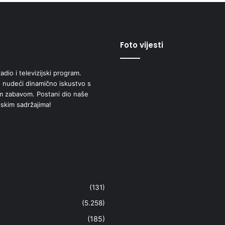
Foto vijesti
adio i televizijski program.
 nudeći dinamično iskustvo s
om zabavom. Postani dio naše
jskim sadržajima!
(131)
(5.258)
(185)