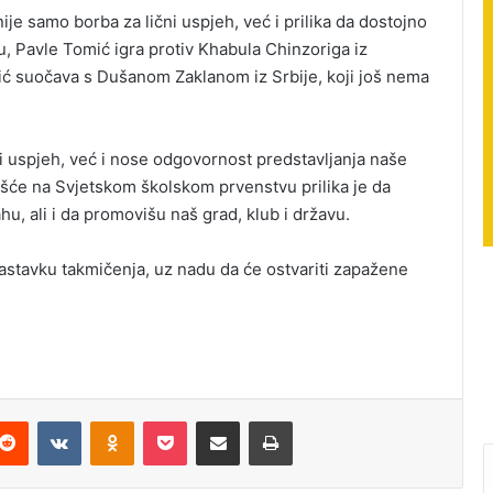
je samo borba za lični uspjeh, već i prilika da dostojno
u, Pavle Tomić igra protiv Khabula Chinzoriga iz
asić suočava s Dušanom Zaklanom iz Srbije, koji još nema
ni uspjeh, već i nose odgovornost predstavljanja naše
šće na Svjetskom školskom prvenstvu prilika je da
u, ali i da promovišu naš grad, klub i državu.
astavku takmičenja, uz nadu da će ostvariti zapažene
Reddit
VKontakte
Odnoklassniki
Pocket
Podijeli putem Emaila
Štampaj