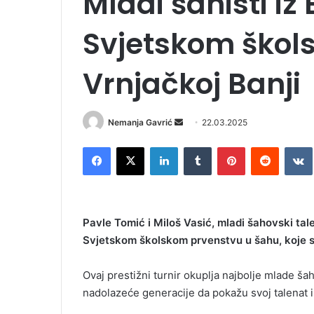
Mladi šahisti iz
Svjetskom škol
Vrnjačkoj Banji
Nemanja Gavrić
S
22.03.2025
e
Facebook
X
LinkedIn
Tumblr
Pinterest
Reddit
VK
n
d
a
n
Pavle Tomić i Miloš Vasić, mladi šahovski tal
e
Svjetskom školskom prvenstvu u šahu, koje se
m
a
i
Ovaj prestižni turnir okuplja najbolje mlade šahis
l
nadolazeće generacije da pokažu svoj talenat i