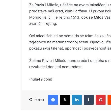
Za Pavla i Miloša, učešće na ovom takmičenju ni
predstave naš grad, klub i državu. U prvom kol
Mongolije, čiji je rejting 1513, dok se Miloš V
zvanični rejting.
Ovi mladi šahisti ne samo da se takmiče za lič
zajednice na međunarodnoj sceni. Njihovo uče
pokažu svoj talenat, upornost i posvećenost šah
Želimo Pavlu i Milošu puno sreće i uspjeha u n
rezultate i donijeti nam radost.
(nula49.com)
Facebook
X
LinkedIn
Tumblr
Pinterest
Podijeli