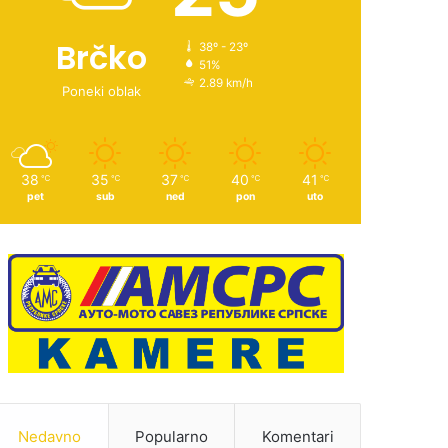
Brčko
38º - 23º
51%
2.89 km/h
Poneki oblak
38
35
37
40
41
℃
℃
℃
℃
℃
pet
sub
ned
pon
uto
Nedavno
Popularno
Komentari