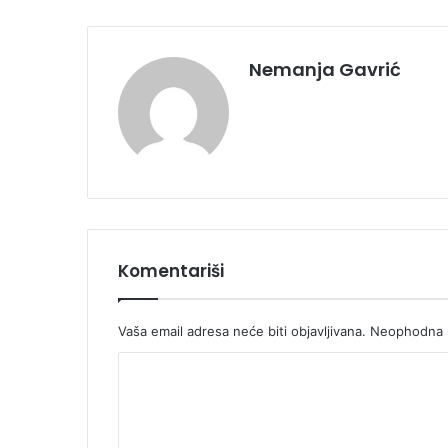
Nemanja Gavrić
Komentariši
Vaša email adresa neće biti objavljivana.
Neophodna p
K
o
m