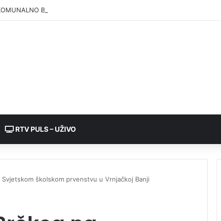
KOMUNALNO BRČKO”: Voda iz rezervoara Gajevi trenutno nije za piće
RTV PULS – UŽIVO
na Svjetskom školskom prvenstvu u Vrnjačkoj Banji