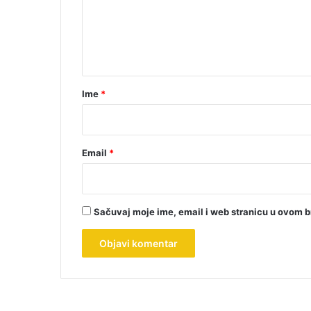
e
n
t
a
r
Ime
*
*
Email
*
Sačuvaj moje ime, email i web stranicu u ovom 