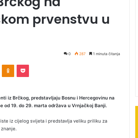
 Brčkog na
skom prvenstvu u
0
287
1 minuta čitanja
ontakte
Odnoklassniki
Pocket
enti iz Brčkog, predstavljaju Bosnu i Hercegovinu na
 od 19. do 29. marta održava u Vrnjačkoj Banji.
te iz cijelog svijeta i predstavlja veliku priliku za
 znanje.