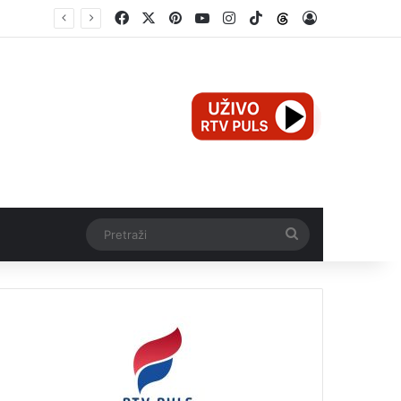
Facebook
X
Pinterest
YouTube
Instagram
TikTok
Threads
Log In
Pretraži