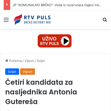
JP “KOMUNALNO BRČKO”: Voda iz rezervoara Gajevi trenutno nije za piće
Izbornik
Pr
Početna
/
Vijesti
/
Svijet
Svijet
Vijesti
Četiri kandidata za
nasljednika Antonia
Gutereša