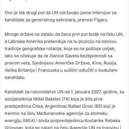
Ovo je tek drugi put da UN održavaju javne intervjue za
kandidate za generalnog sekretara, prenosi Figaro.
Mnoge države se zalažu da žena prvi put bude na čelu UN,
a Latinska Amerika pretenduje na tu poziciju na osnovu
tradicije geografske rotacije, koja se ne poštuje uvijek,
iako se očekuje da će članice Saveta bezbjednosti sa
pravom veta, Sjedinjene Američke Države, Kina, Rusija,
Velika Britanija i Francuska u suštini odlučiti o budućem
kandidatu.
Kandidati za rukovodstvo UN od 1. januara 2027. godine, su
socijalistkinja Mišel Bašelet (74) koja je bila prva
predsjednica Čilea, Argentinac Rafael Grosi (65) koji je
trentno na čelu Međunarodne agencije za atomsku
energiju (IAEA) i bivša potpredsjednica Kostarike Rebeka
Grinspan, koja se nalazi na čelu Agencije UN za trgovinu i