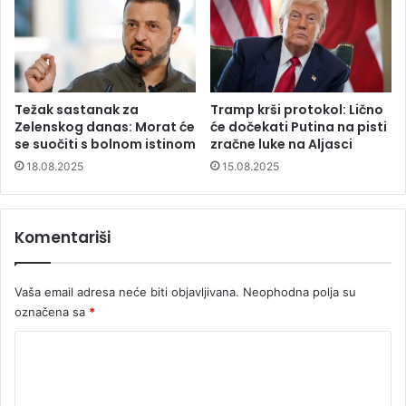
Težak sastanak za
Tramp krši protokol: Lično
Zelenskog danas: Morat će
će dočekati Putina na pisti
se suočiti s bolnom istinom
zračne luke na Aljasci
18.08.2025
15.08.2025
Komentariši
Vaša email adresa neće biti objavljivana.
Neophodna polja su
označena sa
*
K
o
m