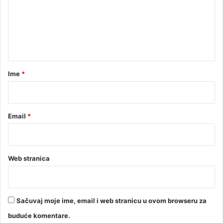
e
n
t
a
r
Ime
*
*
Email
*
Web stranica
Sačuvaj moje ime, email i web stranicu u ovom browseru za
buduće komentare.