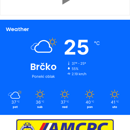
Weather
25
℃
Brčko
37º - 25º
55%
2.19 km/h
Poneki oblak
37
36
37
40
41
℃
℃
℃
℃
℃
pet
sub
ned
pon
uto