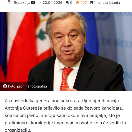
Redakcija
S
20.04.2026
0
207
1 minuta čitanja
e
n
d
a
n
e
m
a
i
l
Foto: profilna fotografija
Za nasljednika generalnog sekretara Ujedinjenih nacija
Antonija Gutereša prijavilo se do sada četvoro kandidata,
koji će biti javno intervjuisani tokom ove nedjelje, što je
preliminarni korak prije imenovanja osobe koja će voditi tu
organizaciju.