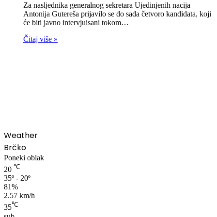
Za nasljednika generalnog sekretara Ujedinjenih nacija
Antonija Gutereša prijavilo se do sada četvoro kandidata, koji
će biti javno intervjuisani tokom…
Čitaj više »
00:00
Weather
Brčko
Poneki oblak
℃
20
35º - 20º
81%
2.57 km/h
℃
35
sub