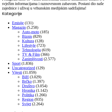
svježim informacijama i raznovrsnom zabavom. Postani dio naše
zajednice i uživaj u vrhunskim medijskim sadržajima!
Kategorije
Emisije
(131)
Magazin
(5.258)
Auto-moto
(185)
Biznis
(829)
Kultura
(128)
Lifestyle
(723)
Tehnologija
(619)
TV & Film
(366)
Zanimljivosti
(2.577)
Sport
(1.836)
Uncategorized
(129)
Vijesti
(11.059)
BiH
(3.029)
Brčko
(1.397)
Društvo
(3.054)
Hronika
(1.142)
Politika
(1.266)
Region
(935)
Svijet
(2.264)