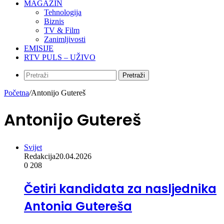
MAGAZIN
Tehnologija
Biznis
TV & Film
Zanimljivosti
EMISIJE
RTV PULS – UŽIVO
Pretraži
Početna
/
Antonijo Gutereš
Antonijo Gutereš
Svijet
Redakcija
20.04.2026
0
208
Četiri kandidata za nasljednika
Antonia Gutereša