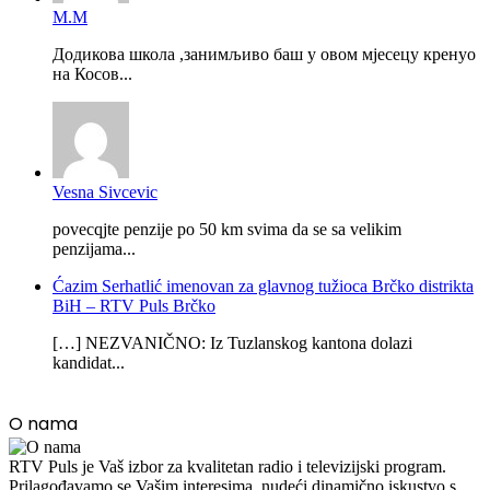
М.М
Додикова школа ,занимљиво баш у овом мјесецу кренуо
на Косов...
Vesna Sivcevic
povecqjte penzije po 50 km svima da se sa velikim
penzijama...
Ćazim Serhatlić imenovan za glavnog tužioca Brčko distrikta
BiH – RTV Puls Brčko
[…] NEZVANIČNO: Iz Tuzlanskog kantona dolazi
kandidat...
O nama
RTV Puls je Vaš izbor za kvalitetan radio i televizijski program.
Prilagođavamo se Vašim interesima, nudeći dinamično iskustvo s