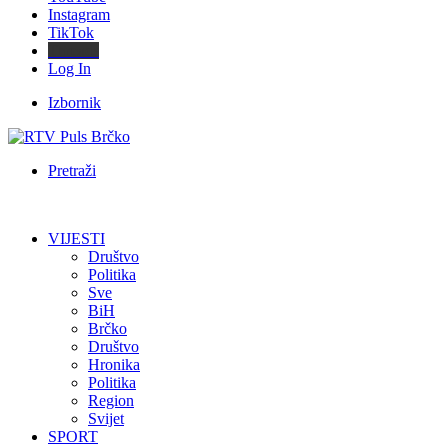
Instagram
TikTok
Threads
Log In
Izbornik
Pretraži
VIJESTI
Društvo
Politika
Sve
BiH
Brčko
Društvo
Hronika
Politika
Region
Svijet
SPORT