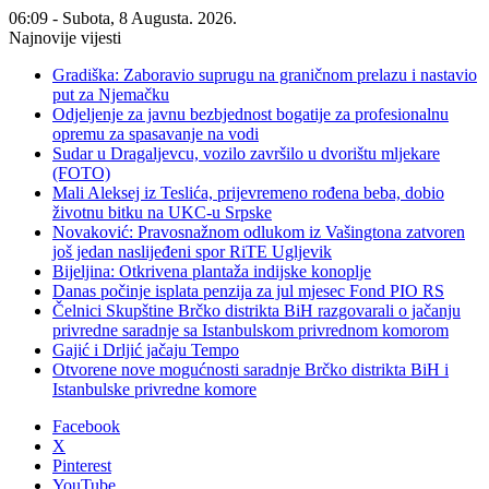
06:09 - Subota, 8 Augusta. 2026.
Najnovije vijesti
Gradiška: Zaboravio suprugu na graničnom prelazu i nastavio
put za Njemačku
Odjeljenje za javnu bezbjednost bogatije za profesionalnu
opremu za spasavanje na vodi
Sudar u Dragaljevcu, vozilo završilo u dvorištu mljekare
(FOTO)
Mali Aleksej iz Teslića, prijevremeno rođena beba, dobio
životnu bitku na UKC-u Srpske
Novaković: Pravosnažnom odlukom iz Vašingtona zatvoren
još jedan naslijeđeni spor RiTE Ugljevik
Bijeljina: Otkrivena plantaža indijske konoplje
Danas počinje isplata penzija za jul mjesec Fond PIO RS
Čelnici Skupštine Brčko distrikta BiH razgovarali o jačanju
privredne saradnje sa Istanbulskom privrednom komorom
Gajić i Drljić jačaju Tempo
Otvorene nove mogućnosti saradnje Brčko distrikta BiH i
Istanbulske privredne komore
Facebook
X
Pinterest
YouTube