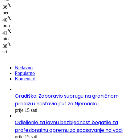
℃
36
ned
℃
40
pon
℃
41
uto
℃
38
sri
Nedavno
Popularno
Komentari
Gradiška: Zaboravio suprugu na graničnom
prelazu i nastavio put za Njemačku
prije 15 sati
Odjeljenje za javnu bezbjednost bogatije za
profesionalnu opremu za spasavanje na vodi
prije 15 sati