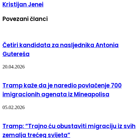
Kristijan Jenei
Povezani članci
Četiri kandidata za nasljednika Antonia
Gutereša
20.04.2026
Tramp kaže da je naredio povlačenje 700
imigracionih agenata iz Mineapolisa
05.02.2026
Tramp: “Trajno ću obustaviti migraciju iz svih
zemalja trećeg svijeta”