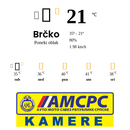
21
℃
Brčko
35º - 21º
80%
Poneki oblak
1.98 km/h
℃
℃
℃
℃
℃
35
36
40
41
38
sub
ned
pon
uto
sri