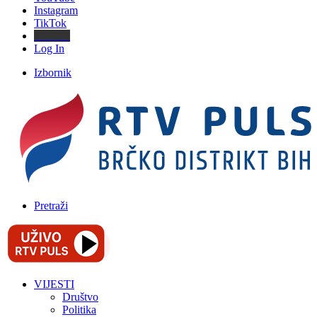
Instagram
TikTok
Threads
Log In
Izbornik
Pretraži
VIJESTI
Društvo
Politika