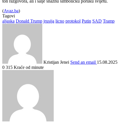
ton razgovora, ali i šalje snažnu simboličku poruku svijetu.
(
Avaz.ba
)
Tagovi
aljaska
Donald Trump
jrusija
licno
protokol
Putin
SAD
Tramp
Kristijan Jenei
Send an email
15.08.2025
0
315
Kraće od minute