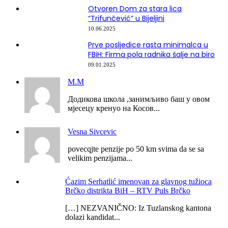
Otvoren Dom za stara lica
“Trifunčević” u Bijeljini
10.06.2025
Prve posljedice rasta minimalca u
FBiH: Firma pola radnika šalje na biro
09.01.2025
М.М
Додикова школа ,занимљиво баш у овом
мјесецу кренуо на Косов...
Vesna Sivcevic
povecqjte penzije po 50 km svima da se sa
velikim penzijama...
Ćazim Serhatlić imenovan za glavnog tužioca
Brčko distrikta BiH – RTV Puls Brčko
[…] NEZVANIČNO: Iz Tuzlanskog kantona
dolazi kandidat...