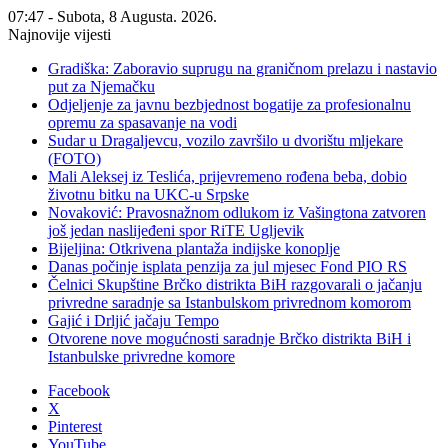
07:47 - Subota, 8 Augusta. 2026.
Najnovije vijesti
Gradiška: Zaboravio suprugu na graničnom prelazu i nastavio
put za Njemačku
Odjeljenje za javnu bezbjednost bogatije za profesionalnu
opremu za spasavanje na vodi
Sudar u Dragaljevcu, vozilo završilo u dvorištu mljekare
(FOTO)
Mali Aleksej iz Teslića, prijevremeno rođena beba, dobio
životnu bitku na UKC-u Srpske
Novaković: Pravosnažnom odlukom iz Vašingtona zatvoren
još jedan naslijeđeni spor RiTE Ugljevik
Bijeljina: Otkrivena plantaža indijske konoplje
Danas počinje isplata penzija za jul mjesec Fond PIO RS
Čelnici Skupštine Brčko distrikta BiH razgovarali o jačanju
privredne saradnje sa Istanbulskom privrednom komorom
Gajić i Drljić jačaju Tempo
Otvorene nove mogućnosti saradnje Brčko distrikta BiH i
Istanbulske privredne komore
Facebook
X
Pinterest
YouTube