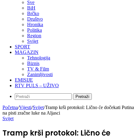
Sve
BiH
Brčko
Društvo
Hronika
Politika
Region
Svijet
SPORT
MAGAZIN
Tehnologija
Biznis
TV & Film
Zanimljivosti
EMISIJE
RTV PULS – UŽIVO
Pretraži
Početna
/
Vijesti
/
Svijet
/
Tramp krši protokol: Lično će dočekati Putina
na pisti zračne luke na Aljasci
Svijet
Tramp krši protokol: Lično će