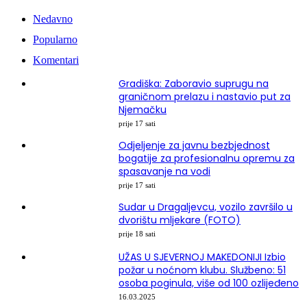
Nedavno
Popularno
Komentari
Gradiška: Zaboravio suprugu na
graničnom prelazu i nastavio put za
Njemačku
prije 17 sati
Odjeljenje za javnu bezbjednost
bogatije za profesionalnu opremu za
spasavanje na vodi
prije 17 sati
Sudar u Dragaljevcu, vozilo završilo u
dvorištu mljekare (FOTO)
prije 18 sati
UŽAS U SJEVERNOJ MAKEDONIJI Izbio
požar u noćnom klubu. Službeno: 51
osoba poginula, više od 100 ozlijeđeno
16.03.2025