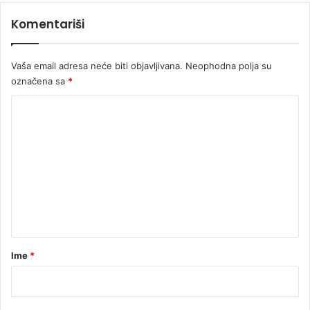
Komentariši
Vaša email adresa neće biti objavljivana.
Neophodna polja su
označena sa
*
K
o
m
e
n
t
a
r
Ime
*
*