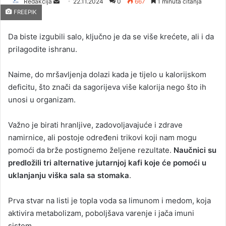
Redakcija
S
22.11.2024
0
667
1 minuta čitanja
FREEPIK
e
n
Da biste izgubili salo, ključno je da se više krećete, ali i da
d
prilagodite ishranu.
a
n
Naime, do mršavljenja dolazi kada je tijelo u kalorijskom
e
deficitu, što znači da sagorijeva više kalorija nego što ih
m
a
unosi u organizam.
i
l
Važno je birati hranljive, zadovoljavajuće i zdrave
namirnice, ali postoje određeni trikovi koji nam mogu
pomoći da brže postignemo željene rezultate.
Naučnici su
predložili tri alternative jutarnjoj kafi
koje će pomoći u
uklanjanju viška sala sa stomaka
.
Prva stvar na listi je topla voda sa limunom i medom, koja
aktivira metabolizam, poboljšava varenje i jača imuni
sistem.