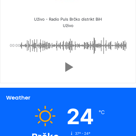
Uživo - Radio Puls Brčko distrikt BiH
Uživo
00:00
Weather
24
℃
37º - 24º