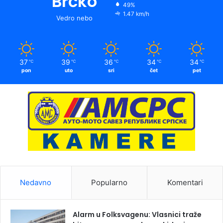
Brčko
49%
1.47 km/h
Vedro nebo
37
39
36
34
34
℃
℃
℃
℃
℃
pon
uto
sri
čet
pet
Nedavno
Popularno
Komentari
Alarm u Folksvagenu: Vlasnici traže