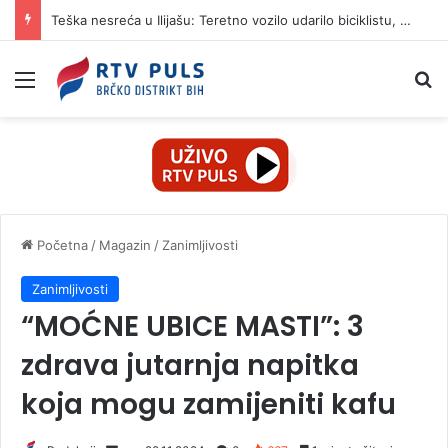
Teška nesreća u Ilijašu: Teretno vozilo udarilo biciklistu, 75-godišnjak zadržan u bolnici
Izbornik
Pr
Početna
/
Magazin
/
Zanimljivosti
Zanimljivosti
“MOĆNE UBICE MASTI”: 3
zdrava jutarnja napitka
koja mogu zamijeniti kafu