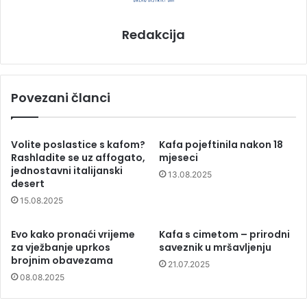
Redakcija
Povezani članci
Volite poslastice s kafom?
Kafa pojeftinila nakon 18
Rashladite se uz affogato,
mjeseci
jednostavni italijanski
13.08.2025
desert
15.08.2025
Evo kako pronaći vrijeme
Kafa s cimetom – prirodni
za vježbanje uprkos
saveznik u mršavljenju
brojnim obavezama
21.07.2025
08.08.2025